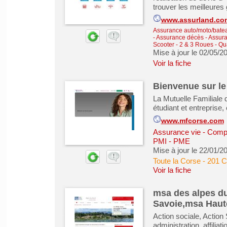
trouver les meilleures 
www.assurland.co
Assurance auto/moto/batea
- Assurance décès
-
Assura
Scooter - 2 & 3 Roues - Qu
Mise à jour le 02/05/2
Voir la fiche
Bienvenue sur le 
La Mutuelle Familiale 
étudiant et entreprise
www.mfcorse.com
Assurance vie - Comp
PMI - PME
Mise à jour le 22/01/2
Toute la Corse
-
201 C
Voir la fiche
msa des alpes d
Savoie,msa Haut
Action sociale, Action S
administration, affiliat