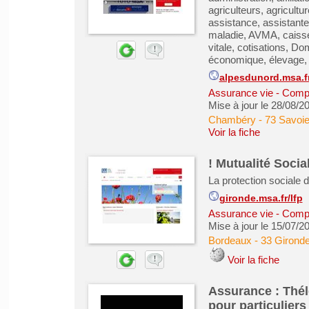
agriculteurs, agricultur
assistance, assistant
maladie, AVMA, caisse
vitale, cotisations, D
économique, élevage, 
alpesdunord.msa.fr
Assurance vie - Comp
Mise à jour le 28/08/2
Chambéry
-
73 Savoi
Voir la fiche
! Mutualité Socia
La protection sociale 
gironde.msa.fr/lfp
Assurance vie - Comp
Mise à jour le 15/07/2
Bordeaux
-
33 Girond
Voir la fiche
Assurance : Thé
pour particuliers