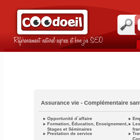
Référencement naturel express et bon jus SEO
Assurance vie - Complémentaire san
Opportunité d´affaire
Emp
Formation, Éducation, Enseignement,
Les
Stages et Séminaires
fra
Prestation de service
Tra
Com