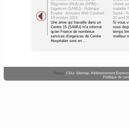
Régulation Médicale (ARM) -
choisir u
Urgences (SAMU) - Rubrique
maladie 
Emploi - Annuaire Web Coodoeil
Santé - A
18 octobre 2023
20 avril 
Une amie qui travaille dans un
Si vous v
Centre 15 (SAMU) m'a informé
vous disp
qu'en France de nombreux
temps limi
services d'urgences de Centre
meilleur r
Hospitalier sont en ...
Focus :
CGU
-
Sitemap
-
Référencement Express
Politique de conf