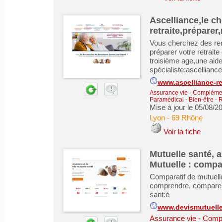
Ascelliance,le c
retraite,préparer
Vous cherchez des ren
préparer votre retrait
troisième age,une aid
spécialiste:ascelliance-
www.ascelliance-ret
Assurance vie - Complémen
Paramédical - Bien-être
-
R
Mise à jour le 05/08/2
Lyon
-
69 Rhône
Voir la fiche
Mutuelle santé, 
Mutuelle : compa
Comparatif de mutuell
comprendre, comparer,
sant:é
www.devismutuell
Assurance vie - Comp