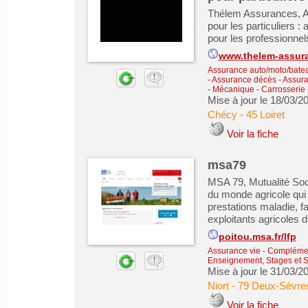
Thélem Assurances, A
pour les particuliers 
pour les professionnel
www.thelem-assura
Assurance auto/moto/batea
- Assurance décès
-
Assura
- Mécanique - Carrosserie -
Mise à jour le 18/03/2
Chécy
-
45 Loiret
Voir la fiche
msa79
MSA 79, Mutualité Soc
du monde agricole qui 
prestations maladie, fa
exploitants agricoles
poitou.msa.fr/lfp
Assurance vie - Complémen
Enseignement, Stages et 
Mise à jour le 31/03/2
Niort
-
79 Deux-Sèvre
Voir la fiche