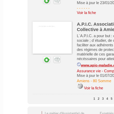
Mise à jour le 23/01/2
- - - - -
-
Voir la fiche
A.P.I.C. Associat
Collective à Ami
L´A.P.I.C. a pour but :
sociale ; d´étudier, d
faciliter aux adhérents
des régimes de protecti
matérielle de ces gara
nécéssaires pour attei
www.apic-maladie
Assurance vie - Comp
Mise à jour le 01/07/2
Amiens
-
80 Somme
Voir la fiche
1
2
3
4
5
Le métier d'Assistant(e) de
Expatrié