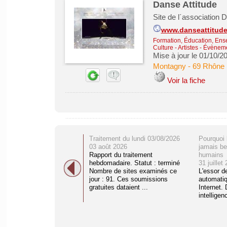
Danse Attitude
Site de l´association 
www.danseattitude.
Formation, Éducation, Ens
Culture - Artistes - Évènem
Mise à jour le 01/10/2
Montagny
-
69 Rhône
Voir la fiche
Traitement du lundi 03/08/2026
Pourquoi 
03 août 2026
jamais be
Rapport du traitement
humains
hebdomadaire. Statut : terminé
31 juillet
Nombre de sites examinés ce
L'essor d
jour : 91. Ces soumissions
automati
gratuites dataient ...
Internet. 
intelligenc