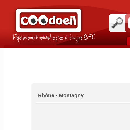
Référencement naturel express et bon jus SEO
Rhône - Montagny