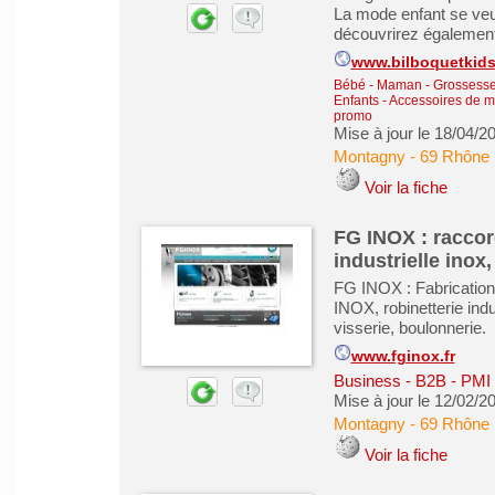
La mode enfant se veut
découvrirez également 
www.bilboquetkid
Bébé - Maman - Grossesse -
Enfants - Accessoires de 
promo
Mise à jour le 18/04/2
Montagny
-
69 Rhône
Voir la fiche
FG INOX : raccor
industrielle inox,
FG INOX : Fabrication
INOX, robinetterie indu
visserie, boulonnerie.
www.fginox.fr
Business - B2B - PMI
Mise à jour le 12/02/2
Montagny
-
69 Rhône
Voir la fiche