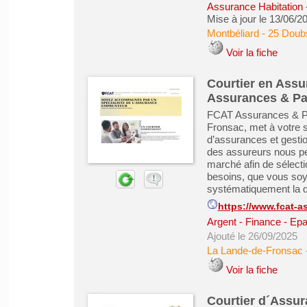
Assurance Habitation
Mise à jour le 13/06/2
Montbéliard
-
25 Doub
Voir la fiche
Courtier en Assu
Assurances & Pa
FCAT Assurances & Pa
Fronsac, met à votre 
d’assurances et gestio
des assureurs nous pe
marché afin de sélect
besoins, que vous soye
systématiquement la qua
https://www.fcat-a
Argent - Finance - Epa
Ajouté le 26/09/2025
La Lande-de-Fronsac
Voir la fiche
Courtier d´Assu