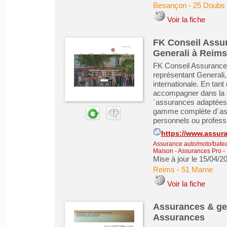
Besançon
-
25 Doubs
Voir la fiche
FK Conseil Assur
Generali à Reims
FK Conseil Assurances
représentant General
internationale. En tan
accompagner dans la ge
´assurances adaptées
gamme complète d´ass
personnels ou professi
https://www.assura
Assurance auto/moto/batea
Maison - Assurances Pro
-
Mise à jour le 15/04/2
Reims
-
51 Marne
Voir la fiche
Assurances & ges
Assurances