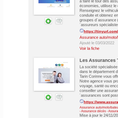
à faire le tour des assu
économies, utilisez l
Renseignez le véhicul
conduite et obtenez en
groupes d´assurance (
´assureurs spécialistes
https://tinyurl.co
Assurance auto/moto/
Ajouté le 03/03/2022
Voir la fiche
Les Assurances 
La société spécialisé
dans le département 
Tarin Corinne vous of
Notre agence vous pr
voyage, santé ou enco
conseiller une assuran
´assurances sont possi
https://www.assura
Assurance auto/moto/batea
- Assurance décès
-
Assura
Mise à jour le 24/11/2