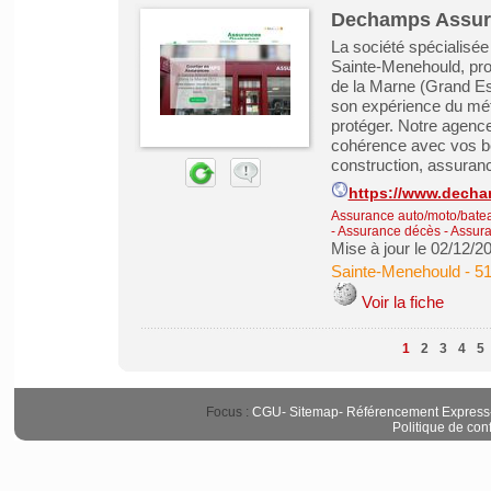
Dechamps Assur
La société spécialis
Sainte-Menehould, pr
de la Marne (Grand E
son expérience du mét
protéger. Notre agenc
cohérence avec vos b
construction, assurance
https://www.dech
Assurance auto/moto/batea
- Assurance décès
-
Assura
Mise à jour le 02/12/2
Sainte-Menehould
-
51
Voir la fiche
1
2
3
4
5
Focus :
CGU
-
Sitemap
-
Référencement Express
Politique de conf