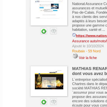
National Assurance Co
assurances et mutuell
Pas-de-Calais. Fondée 
à nos clients des serv
adaptés à leurs besoin
propose une gamme com
habitation, santé et ...
https://www.nation
Assurance auto/moto/
Ajouté le 10/10/2024
Roubaix
-
59 Nord
Voir la fiche
MATHIAS RENARD 
dont vous avez 
L´entreprise spécial
Chartres dans le dépar
société MATHIAS REN
´assureur pour vous 
propose des assuranc
encore des solutions d
écoute pour vous conse