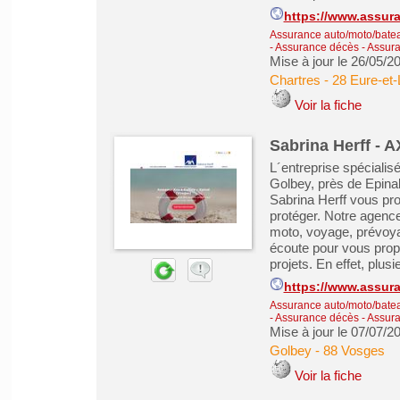
https://www.assur
Assurance auto/moto/batea
- Assurance décès
-
Assura
Mise à jour le 26/05/2
Chartres
-
28 Eure-et-
Voir la fiche
Sabrina Herff - 
L´entreprise spécialis
Golbey, près de Epina
Sabrina Herff vous pr
protéger. Notre agenc
moto, voyage, prévoya
écoute pour vous prop
projets. En effet, plusi
https://www.assura
Assurance auto/moto/batea
- Assurance décès
-
Assura
Mise à jour le 07/07/2
Golbey
-
88 Vosges
Voir la fiche