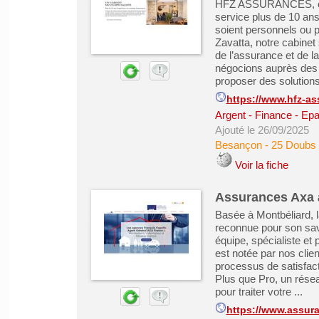
HFZ ASSURANCES, cabi
service plus de 10 ans 
soient personnels ou 
Zavatta, notre cabinet
de l’assurance et de l
négocions auprès des 
proposer des solutions
https://www.hfz-as
Argent - Finance - Epa
Ajouté le 26/09/2025
Besançon
-
25 Doubs
Voir la fiche
Assurances Axa 
Basée à Montbéliard, l
reconnue pour son sav
équipe, spécialiste e
est notée par nos clie
processus de satisfacti
Plus que Pro, un résea
pour traiter votre ...
https://www.assura