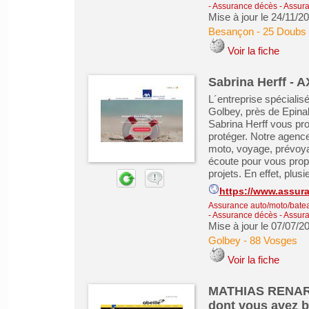
- Assurance décès
-
Assura
Mise à jour le 24/11/2
Besançon
-
25 Doubs
Voir la fiche
Sabrina Herff - 
L´entreprise spécialis
Golbey, près de Epina
Sabrina Herff vous pr
protéger. Notre agenc
moto, voyage, prévoya
écoute pour vous prop
projets. En effet, plusi
https://www.assura
Assurance auto/moto/batea
- Assurance décès
-
Assura
Mise à jour le 07/07/2
Golbey
-
88 Vosges
Voir la fiche
MATHIAS RENARD 
dont vous avez 