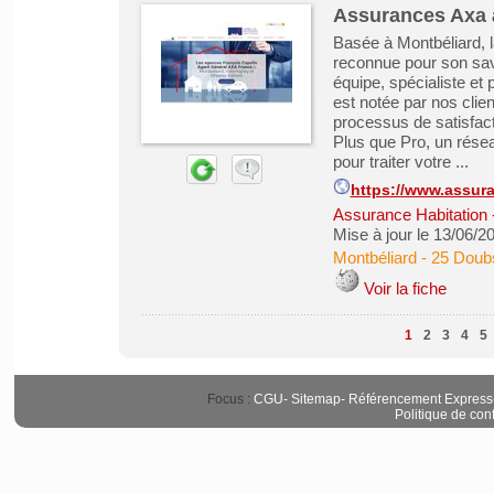
Assurances Axa 
Basée à Montbéliard, l
reconnue pour son sav
équipe, spécialiste e
est notée par nos clie
processus de satisfacti
Plus que Pro, un résea
pour traiter votre ...
https://www.assura
Assurance Habitation
Mise à jour le 13/06/2
Montbéliard
-
25 Doub
Voir la fiche
1
2
3
4
5
Focus :
CGU
-
Sitemap
-
Référencement Express
Politique de conf