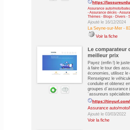
https://lassureurdu
Assurance auto/moto/batea
- Assurance décès
-
Assura
Thèmes - Blogs - Divers - 
Ajouté le 16/12/2024
La Seyne-sur-Mer
-
83
Voir la fiche
Le comparateur d
meilleur prix
Payez (enfin !) le jus
à faire le tour des assu
économies, utilisez l
Renseignez le véhicul
conduite et obtenez en
groupes d´assurance (
´assureurs spécialistes
https://tinyurl.co
Assurance auto/moto/
Ajouté le 03/03/2022
Voir la fiche