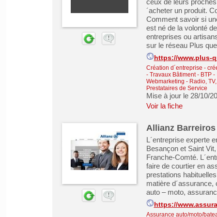
ceux de leurs proches
´acheter un produit. C
Comment savoir si une
est né de la volonté d
entreprises ou artisan
sur le réseau Plus que 
https://www.plus-q
Création d´entreprise - cré
-
Travaux Bâtiment - BTP -
Webmarketing
-
Radio, TV,
Prestataires de Service
Mise à jour le 28/10/2
Voir la fiche
Allianz Barreiros
L´entreprise experte e
Besançon et Saint Vit
Franche-Comté. L´entre
faire de courtier en 
prestations habituelles
matière d´assurance, c
auto – moto, assurance
https://www.assur
Assurance auto/moto/batea