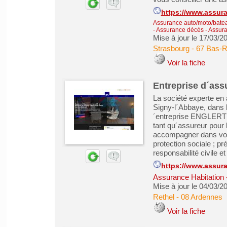
https://www.assura
Assurance auto/moto/batea
- Assurance décès
-
Assura
Mise à jour le 17/03/2
Strasbourg
-
67 Bas-R
Voir la fiche
Entreprise d´ass
La société experte e
Signy-l´Abbaye, dans 
´entreprise ENGLERT 
tant qu´assureur pour 
accompagner dans vos p
protection sociale ; pré
responsabilité civile e
https://www.assura
Assurance Habitation
Mise à jour le 04/03/2
Rethel
-
08 Ardennes
Voir la fiche