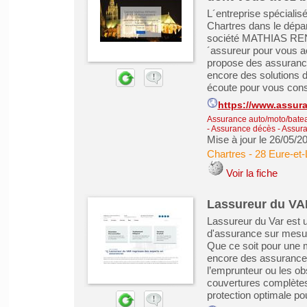
L´entreprise spécial
Chartres dans le dépar
société MATHIAS REN
´assureur pour vous 
propose des assuranc
encore des solutions d
écoute pour vous conse
https://www.assur
Assurance auto/moto/batea
- Assurance décès
-
Assura
Mise à jour le 26/05/2
Chartres
-
28 Eure-et-
Voir la fiche
Lassureur du VAR
Lassureur du Var est u
d'assurance sur mesur
Que ce soit pour une m
encore des assurances 
l’emprunteur ou les ob
couvertures complètes 
protection optimale pou