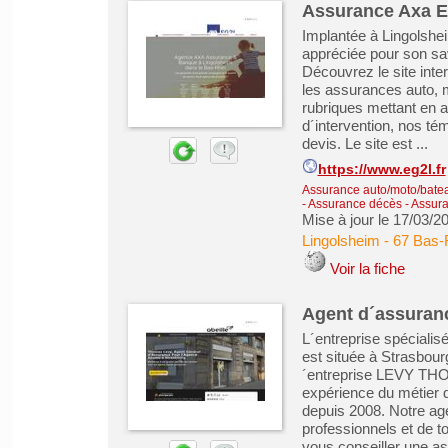
Assurance Axa E
Implantée à Lingolshe
appréciée pour son sav
Découvrez le site int
les assurances auto, m
rubriques mettant en a
d´intervention, nos té
devis. Le site est ...
https://www.eg2l.fr
Assurance auto/moto/batea
- Assurance décès
-
Assura
Mise à jour le 17/03/2
Lingolsheim
-
67 Bas-
Voir la fiche
Agent d´assuranc
L´entreprise spécial
est située à Strasbou
´entreprise LEVY THOM
expérience du métier 
depuis 2008. Notre ag
professionnels et de t
vous conseiller une a