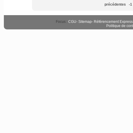
précédentes
-1
Focus :
CGU
-
Sitemap
-
Référencement Express
Politique de conf