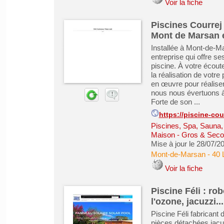
Voir la fiche
Piscines Courrej 
Mont de Marsan e
Installée à Mont-de-M
entreprise qui offre se
piscine. À votre écou
la réalisation de votr
en œuvre pour réaliser
nous nous évertuons à 
Forte de son ...
https://piscine-cour
Piscines, Spa, Sauna
Maison - Gros & Sec
Mise à jour le 28/07/2
Mont-de-Marsan
-
40 
Voir la fiche
Piscine Féli : ro
l'ozone, jacuzzi...
Piscine Féli fabricant 
pièces détachées jacuz