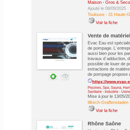
Maison - Gros & Sec
Ajouté le 08/09/2025
Toulouse
-
31 Haute-
Voir la fiche
Vente de matéri
Evac Eau est spécialis
de pompage. L´entrepri
aussi bien pour les par
travaux d´adduction, d
possible de louer de 
extractions de matière
de pompage propose au
https://www.evac-
Piscines, Spa, Sauna, Ha
Sanitaire
-
Industrie - Usin
Mise à jour le 13/05/2
Illkirch-Graffenstaden
Voir la fiche
Rhône Saône