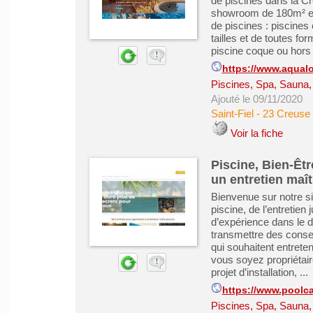
de piscines dans la Cr
showroom de 180m² et 
de piscines : piscines 
tailles et de toutes fo
piscine coque ou hors .
https://www.aqualo
Piscines, Spa, Sauna
Ajouté le 09/11/2020
Saint-Fiel
-
23 Creuse
Voir la fiche
Piscine, Bien-Êtr
un entretien maît
Bienvenue sur notre si
piscine, de l’entretien 
d’expérience dans le 
transmettre des consei
qui souhaitent entrete
vous soyez propriétair
projet d’installation, ...
https://www.poolca
Piscines, Spa, Sauna