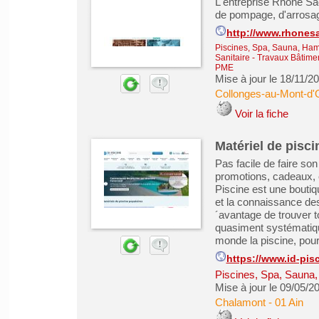
L'entreprise Rhône Saô
de pompage, d'arrosag
http://www.rhonesa
Piscines, Spa, Sauna, Ha
Sanitaire
-
Travaux Bâtimen
PME
Mise à jour le 18/11/2
Collonges-au-Mont-d'
Voir la fiche
Matériel de pisci
Pas facile de faire son
promotions, cadeaux, e
Piscine est une boutiq
et la connaissance des
´avantage de trouver to
quasiment systématique
monde la piscine, pour
https://www.id-pis
Piscines, Spa, Sauna
Mise à jour le 09/05/2
Chalamont
-
01 Ain