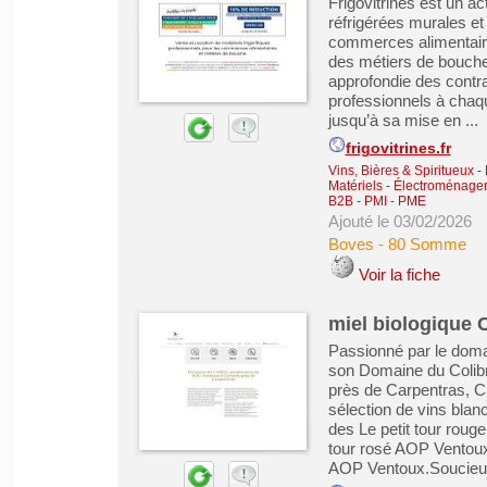
Frigovitrines est un ac
réfrigérées murales et
commerces alimentaire
des métiers de bouche
approfondie des contr
professionnels à chaque
jusqu’à sa mise en ...
frigovitrines.fr
Vins, Bières & Spiritueux
-
Matériels
-
Électroménager 
B2B - PMI - PME
Ajouté le 03/02/2026
Boves
-
80 Somme
Voir la fiche
miel biologique 
Passionné par le domai
son Domaine du Colib
près de Carpentras, C
sélection de vins blanc
des Le petit tour roug
tour rosé AOP Ventoux
AOP Ventoux.Soucieux