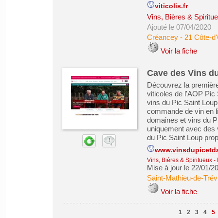
viticolis.fr
Vins, Bières & Spiritu
Ajouté le 07/04/2020
Créancey
-
21 Côte-d
Voir la fiche
Cave des Vins du 
Découvrez la première
viticoles de l'AOP Pic
vins du Pic Saint Loup
commande de vin en li
domaines et vins du P
uniquement avec des vi
du Pic Saint Loup prop
www.vinsdupicetda
Vins, Bières & Spiritueux
-
Mise à jour le 22/01/2
Saint-Mathieu-de-Trév
Voir la fiche
1
2
3
4
5