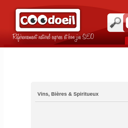
Référencement naturel express et bon jus SEO
Vins, Bières & Spiritueux