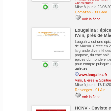
Codes promo
Mise à jour le 22/06/2
Domazan
-
30 Gard
Voir la fiche
Lougalina : épice
l'Ain, près de M
Lougalina est une épice
de Mâcon. Créée en 200
la grande diversité des
propose, du côté salé,
épices du monde entie
pour compte puisque un
galettes, ...
www.lougalina.fr
Vins, Bières & Spiritu
Mise à jour le 17/11/2
Replonges
-
01 Ain
Voir la fiche
HCNV - Caviste e