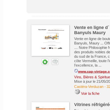
Vente en ligne d
Banyuls Maury
Vente en ligne de bout
Banyuls, Maury ... Off
… Notre Philosophie N
des produits nobles de
du sud de la France, c
côte Vermeille, toute l
l’excellence, la ...
www.cap-vintage.
Vins, Bières & Spiritu
Mise à jour le 21/05/2
Castéra-Verduzan
-
3
Voir la fiche
Vitrines réfrigér