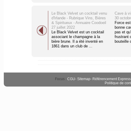
Le Black Velvet un cocktail venu
Cave à vi
d'Irlande - Rubrique Vins, Bières
30 octobr
& Spiritueux - Annuaire Coodoeil
Force est
27 juillet 2022
bonne cav
Le Black Velvet est un cocktail
pas et qu'
associant le champagne à la
frustrant 
bière brune. Il a été inventé en
bouteille d
1861 dans un club de ...
Focus :
CGU
-
Sitemap
-
Référencement Express
Politique de conf