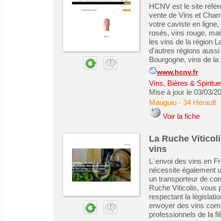
HCNV est le site référ
vente de Vins et Champ
votre caviste en ligne
rosés, vins rouge, ma
les vins de la région 
d'autres régions auss
Bourgogne, vins de la v
www.hcnv.fr
Vins, Bières & Spiritu
Mise à jour le 03/03/2
Mauguio
-
34 Hérault
Voir la fiche
La Ruche Viticoli
vins
L´envoi des vins en Fr
nécessite également u
un transporteur de conf
Ruche Viticolis, vous 
respectant la législati
envoyer des vins com
professionnels de la fili