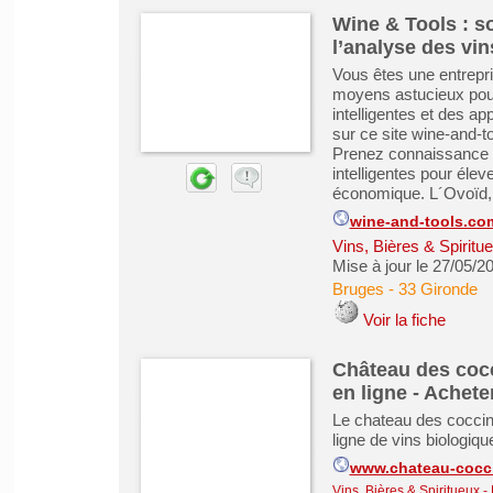
Wine & Tools : so
l’analyse des vin
Vous êtes une entrepr
moyens astucieux pour
intelligentes et des a
sur ce site wine-and-
Prenez connaissance de
intelligentes pour élev
économique. L´Ovoïd, c
wine-and-tools.co
Vins, Bières & Spiritu
Mise à jour le 27/05/2
Bruges
-
33 Gironde
Voir la fiche
Château des cocci
en ligne - Acheter
Le chateau des coccin
ligne de vins biologiqu
www.chateau-cocci
Vins, Bières & Spiritueux
-