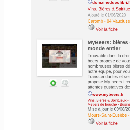
domaineducolibri.f
Vins, Bières & Spiritu
Ajouté le 01/06/2020
Caromb
-
84 Vaucluse
Voir la fiche
MyBeers: bières o
monde entier
Trouvable dans la drom
beers propose de vous
nombreuses bières dén
notre équipe, pour vous
Transcendantes et sens
propose My beers tiren
attentes gustatives de
www.mybeers.fr
Vins, Bières & Spiritueux
-
Métiers de bouche
-
Busine
Mise à jour le 09/08/2
Mours-Saint-Eusèbe
Voir la fiche