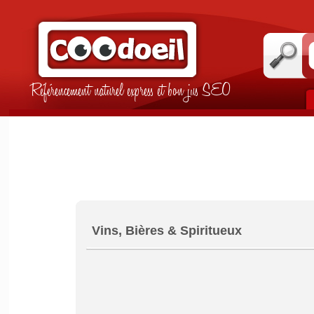
Référencement naturel express et bon jus SEO
Vins, Bières & Spiritueux