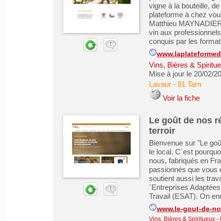
vigne à la bouteille, de
plateforme à chez vou
Matthieu MAYNADIER ou
vin aux professionnels.
conquis par les formati
www.laplateforme
Vins, Bières & Spiritu
Mise à jour le 20/02/2
Lavaur
-
81 Tarn
Voir la fiche
Le goût de nos r
terroir
Bienvenue sur "Le goût 
le local. C´est pourqu
nous, fabriqués en Fr
passionnés que vous e
soutient aussi les tra
´Entreprises Adaptées 
Travail (ESAT). On enco
www.le-gout-de-no
Vins, Bières & Spiritueux
-