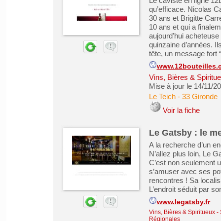
Le caviste en ligne 12
qu’efficace. Nicolas 
30 ans et Brigitte Carr
10 ans et qui a finalem
aujourd'hui acheteuse
quinzaine d’années. Il
tête, un message fort “
www.12bouteilles.
Vins, Bières & Spiritu
Mise à jour le 14/11/2
Le Teich
-
33 Gironde
Voir la fiche
Le Gatsby : le me
A la recherche d’un en
N’allez plus loin, Le G
C’est non seulement un
s’amuser avec ses pote
rencontres ! Sa locali
L’endroit séduit par s
www.legatsby.fr
Vins, Bières & Spiritueux
-
Régionales