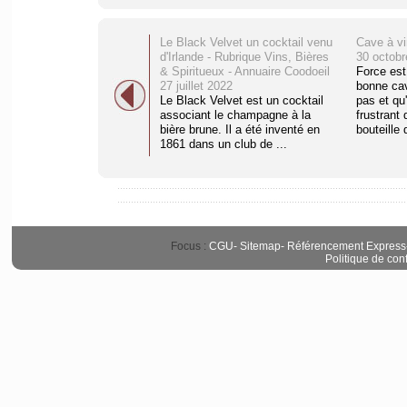
Le Black Velvet un cocktail venu
Cave à vi
d'Irlande - Rubrique Vins, Bières
30 octobr
& Spiritueux - Annuaire Coodoeil
Force est
27 juillet 2022
bonne cav
Le Black Velvet est un cocktail
pas et qu'
associant le champagne à la
frustrant 
bière brune. Il a été inventé en
bouteille d
1861 dans un club de ...
Focus :
CGU
-
Sitemap
-
Référencement Express
Politique de conf