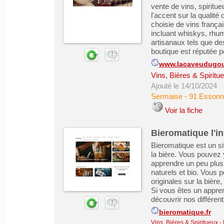
vente de vins, spiritu
l'accent sur la qualit
choisie de vins frança
incluant whiskys, rhum
artisanaux tels que de
boutique est réputée po
www.lacaveudugo
Vins, Bières & Spiritu
Ajouté le 14/10/2024
Sermaise
-
91 Essonn
Voir la fiche
Bieromatique l'in
Bieromatique est un si
la bière. Vous pouvez 
apprendre un peu plus t
naturels et bio. Vous 
originales sur la bière
Si vous êtes un appre
découvrir nos différents
bieromatique.fr
Vins, Bières & Spiritueux
-