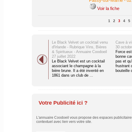
Passy-sur-Marne
-
02
Voir la fiche
1
2
3
4
5
Le Black Velvet un cocktail venu
Cave à vi
d'Irlande - Rubrique Vins, Bières
30 octobr
& Spiritueux - Annuaire Coodoeil
Force est
27 juillet 2022
bonne cav
Le Black Velvet est un cocktail
pas et qu'
associant le champagne à la
frustrant 
bière brune. Il a été inventé en
bouteille d
1861 dans un club de ...
Votre Publicité ici ?
L'annuaire Coodoeil vous propose des espaces publicitaires 
contextuel avec lien vers votre site.