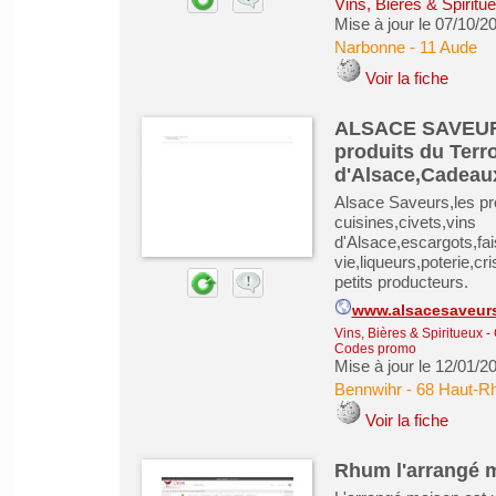
Vins, Bières & Spiritu
Mise à jour le 07/10/2
Narbonne
-
11 Aude
Voir la fiche
ALSACE SAVEURS 
produits du Terro
d'Alsace,Cadeaux,
Alsace Saveurs,les pro
cuisines,civets,vins
d'Alsace,escargots,fai
vie,liqueurs,poterie,cr
petits producteurs.
www.alsacesaveur
Vins, Bières & Spiritueux
-
Codes promo
Mise à jour le 12/01/2
Bennwihr
-
68 Haut-Rh
Voir la fiche
Rhum l'arrangé 