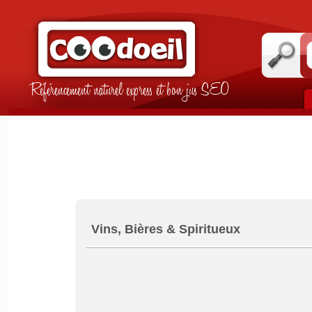
Référencement naturel express et bon jus SEO
Vins, Bières & Spiritueux