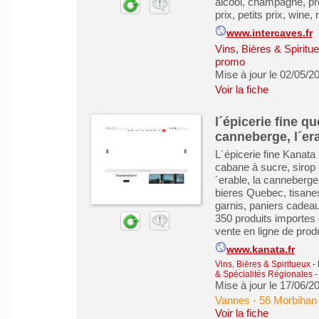
alcool, champagne, pro
prix, petits prix, wine, 
www.intercaves.fr
Vins, Bières & Spiritu
promo
Mise à jour le 02/05/2
Voir la fiche
l´épicerie fine q
canneberge, l´era
L´épicerie fine Kanata
cabane à sucre, sirop d
´erable, la canneberge
bieres Quebec, tisanes 
garnis, paniers cadea
350 produits importes
vente en ligne de produi
www.kanata.fr
Vins, Bières & Spiritueux
-
& Spécialités Régionales
Mise à jour le 17/06/2
Vannes
-
56 Morbihan
Voir la fiche