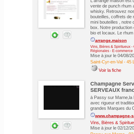
L'arrangé maison est u
vente de punch rhum ar
whisky. Retrouvez nos
bouteilles, coffrets d
mini bouteilles , notre
box. Notre production e
bio et locaux. Le rhum 
arrange.maison
Vins, Bières & Spiritueux
-
Régionales
-
E-commerce -
Mise à jour le 04/08/2
Saint-Cyr-en-Val
-
45 L
Voir la fiche
Champagne Serv
SERVEAUX france
à Passy sur Marne,la
avec rigueur et traditi
grandes Marques du
www.champagne-s
Vins, Bières & Spiritu
Mise à jour le 02/12/2