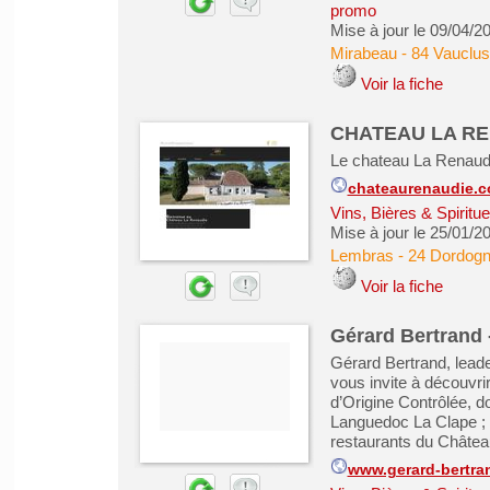
promo
Mise à jour le 09/04/2
Mirabeau
-
84 Vauclu
Voir la fiche
CHATEAU LA REN
Le chateau La Renaudi
chateaurenaudie.
Vins, Bières & Spiritu
Mise à jour le 25/01/2
Lembras
-
24 Dordog
Voir la fiche
Gérard Bertrand -
Gérard Bertrand, leade
vous invite à découvr
d’Origine Contrôlée, d
Languedoc La Clape ; 
restaurants du Château
www.gerard-bertra