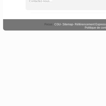
Contactez-nous
....
Focus :
CGU
-
Sitemap
-
Référencement Express
Politique de conf