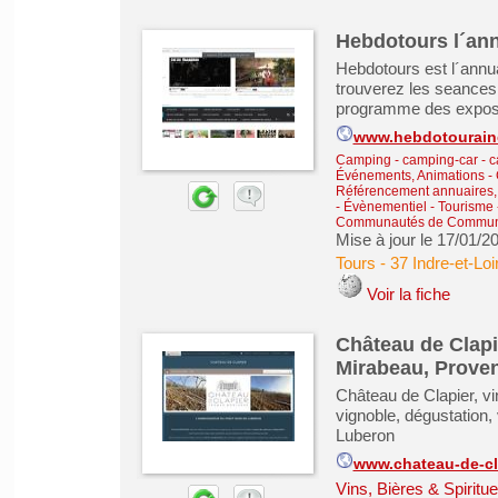
Hebdotours l´ann
Hebdotours est l´annua
trouverez les seances 
programme des expos,
www.hebdotouraine
Camping - camping-car - 
Événements, Animations
-
Référencement annuaires, 
- Évènementiel
-
Tourisme -
Communautés de Commu
Mise à jour le 17/01/2
Tours
-
37 Indre-et-Loi
Voir la fiche
Château de Clapi
Mirabeau, Prove
Château de Clapier, v
vignoble, dégustation,
Luberon
www.chateau-de-cl
Vins, Bières & Spiritu