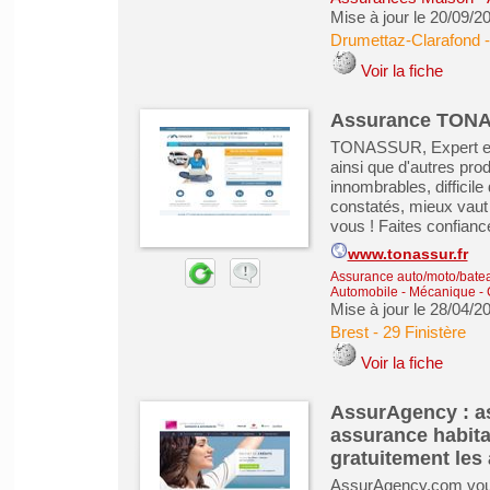
Mise à jour le 20/09/2
Drumettaz-Clarafond
Voir la fiche
Assurance TON
TONASSUR, Expert en a
ainsi que d'autres pro
innombrables, difficile
constatés, mieux vaut 
vous ! Faites confia
www.tonassur.fr
Assurance auto/moto/batea
Automobile - Mécanique - C
Mise à jour le 28/04/2
Brest
-
29 Finistère
Voir la fiche
AssurAgency : a
assurance habita
gratuitement les
AssurAgency.com vous