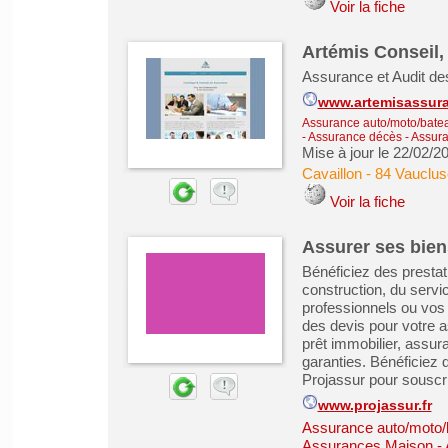
Voir la fiche
Artémis Conseil
Assurance et Audit des
www.artemisassura
Assurance auto/moto/batea
- Assurance décès
-
Assura
Mise à jour le 22/02/2
Cavaillon
-
84 Vauclus
Voir la fiche
Assurer ses bien
Bénéficiez des prestat
construction, du servi
professionnels ou vos o
des devis pour votre a
prêt immobilier, assu
garanties. Bénéficiez 
Projassur pour souscri
www.projassur.fr
Assurance auto/moto/
Assurances Maison - 