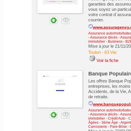
garanties des assureu
vous soyez un particul
votre contrat d´assur
courrier.
www.assuragency
Assurance auto/moto/batea
- Assurance décès
-
Assura
immobilier
-
Business - B2
Mise à jour le 21/11/2
Toulon
-
83 Var
Voir la fiche
Banque Populair
Les offres Banque Popul
entreprises, les moin
Accidents, de la Vie, 
de retraite.
www.banquepopulai
Assurance auto/moto/batea
- Assurance décès
-
Assura
immobilier
-
Crédit Auto
-
C
Âgées - 3ème Âge
-
Argent
Carrosserie - Pare-Brise - 