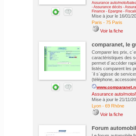
Assurance auto/moto/batea
- Assurance décès
-
Assura
Finance - Epargne - Fiscali
Mise à jour le 16/01/2
Paris
-
75 Paris
Voir la fiche
comparanet, le g
Comparer les prix, c´e
caractéristiques des 
permet d´accéder rapi
listés comparent les p
´il s´agisse de services
(téléphone, accessoires
www.comparanet.n
Assurance auto/moto/
Mise à jour le 21/11/2
Lyon
-
69 Rhône
Voir la fiche
Forum automobi
Le forum automobile f