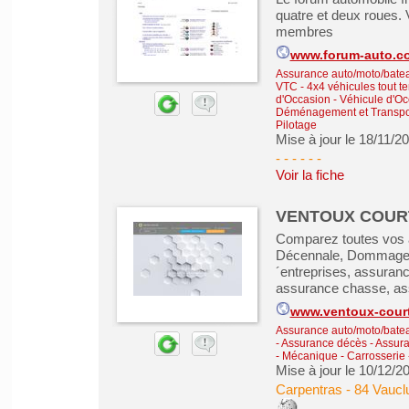
quatre et deux roues. 
membres
www.forum-auto.c
Assurance auto/moto/batea
VTC
-
4x4 véhicules tout te
d'Occasion - Véhicule d'Oc
Déménagement et Transpo
Pilotage
Mise à jour le 18/11/2
- - - - -
-
Voir la fiche
VENTOUX COUR
Comparez toutes vos a
Décennale, Dommage O
´entreprises, assuranc
assurance chasse, as
www.ventoux-court
Assurance auto/moto/batea
- Assurance décès
-
Assura
- Mécanique - Carrosserie -
Mise à jour le 10/12/2
Carpentras
-
84 Vaucl