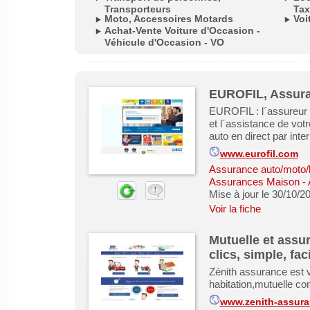
Transporteurs
Tax
Moto, Accessoires Motards
Voi
Achat-Vente Voiture d'Occasion -
Véhicule d'Occasion - VO
EUROFIL, Assuran
EUROFIL : l´assureur a
et l´assistance de vot
auto en direct par inte
www.eurofil.com
Assurance auto/moto/
Assurances Maison - 
Mise à jour le 30/10/2
Voir la fiche
Mutuelle et assu
clics, simple, fac
Zénith assurance est v
habitation,mutuelle co
www.zenith-assura