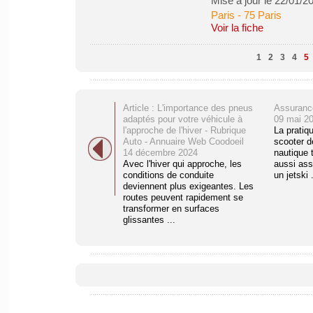
Mise à jour le 22/01/2
Paris
-
75 Paris
Voir la fiche
1
2
3
4
5
Article : L'importance des pneus
Assurance
adaptés pour votre véhicule à
09 mai 2
l'approche de l'hiver - Rubrique
La pratiqu
Auto - Annuaire Web Coodoeil
scooter d
14 décembre 2024
nautique 
Avec l'hiver qui approche, les
aussi ass
conditions de conduite
un jetski .
deviennent plus exigeantes. Les
routes peuvent rapidement se
transformer en surfaces
glissantes ...