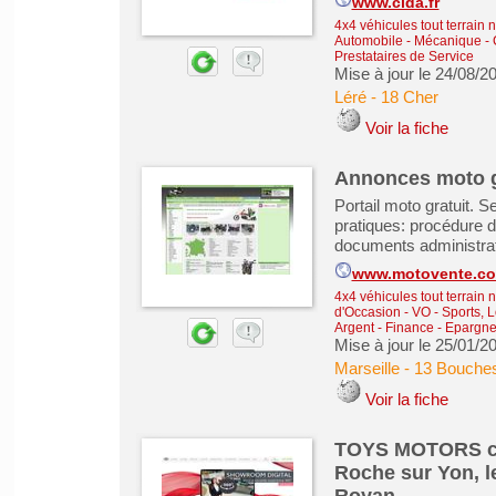
www.clda.fr
4x4 véhicules tout terrain 
Automobile - Mécanique - C
Prestataires de Service
Mise à jour le 24/08/2
Léré
-
18 Cher
Voir la fiche
Annonces moto g
Portail moto gratuit. 
pratiques: procédure d
documents administrati
www.motovente.c
4x4 véhicules tout terrain 
d'Occasion - VO
-
Sports, L
Argent - Finance - Epargne 
Mise à jour le 25/01/2
Marseille
-
13 Bouche
Voir la fiche
TOYS MOTORS co
Roche sur Yon, l