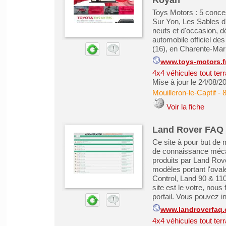
Royan
Toys Motors : 5 conc
Sur Yon, Les Sables d
neufs et d'occasion, d
automobile officiel d
(16), en Charente-Marit
www.toys-motors.f
4x4 véhicules tout ter
Mise à jour le 24/08/2
Mouilleron-le-Captif
-
Voir la fiche
Land Rover FAQ
Ce site à pour but de 
de connaissance mécan
produits par Land Rove
modèles portant l'ovale 
Control, Land 90 & 11
site est le votre, nou
portail. Vous pouvez int
www.landroverfaq
4x4 véhicules tout ter