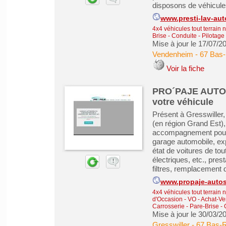
disposons de véhicules
www.presti-lav-auto
4x4 véhicules tout terrain 
Brise - Conduite - Pilotage
Mise à jour le 17/07/2
Vendenheim
-
67 Bas-
Voir la fiche
PRO´PAJE AUTOS 
votre véhicule
Présent à Gresswiller
(en région Grand Est
accompagnement pour l
garage automobile, exp
état de voitures de t
électriques, etc., pres
filtres, remplacement 
www.propaje-auto
4x4 véhicules tout terrain 
d'Occasion - VO
-
Achat-Ve
Carrosserie - Pare-Brise - 
Mise à jour le 30/03/2
Gresswiller
-
67 Bas-R