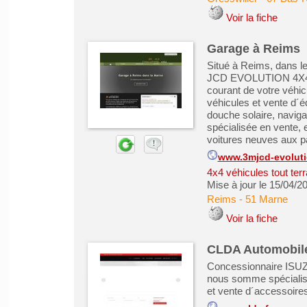
Voir la fiche
Garage à Reims
Situé à Reims, dans 
JCD EVOLUTION 4X4 v
courant de votre véhic
véhicules et vente d´éq
douche solaire, navigat
spécialisée en vente, 
voitures neuves aux par
www.3mjcd-evolut
4x4 véhicules tout ter
Mise à jour le 15/04/2
Reims
-
51 Marne
Voir la fiche
CLDA Automobil
Concessionnaire ISUZU
nous somme spécialis
et vente d´accessoires