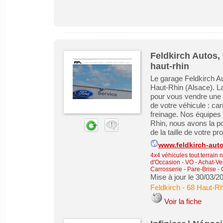
Feldkirch Autos,
haut-rhin
Le garage Feldkirch Au
Haut-Rhin (Alsace). L
pour vous vendre une v
de votre véhicule : ca
freinage. Nos équipes 
Rhin, nous avons la po
de la taille de votre proj
www.feldkirch-aut
4x4 véhicules tout terrain 
d'Occasion - VO
-
Achat-Ve
Carrosserie - Pare-Brise - 
Mise à jour le 30/03/2
Feldkirch
-
68 Haut-Rh
Voir la fiche