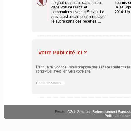
Le goût du sucre, sans sucre,
soumis su
dans vos desserts et
´alias .vp
préparations avec la Stévia. La
2014. Un 
stévia est idéale pour remplacer
le sucre dans des recettes ...
Votre Publicité ici ?
L'annuaire Coodoeil vous propose des espaces publicitaires 
contextuel avec lien vers votre site.
Contactez-nous
....
Focus :
CGU
-
Sitemap
-
Référencement Express
Politique de conf