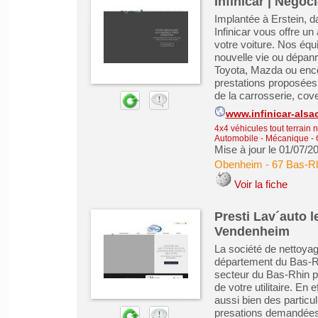
Infinicar | Négoc
Implantée à Erstein, d
Infinicar vous offre 
votre voiture. Nos équ
nouvelle vie ou dépann
Toyota, Mazda ou enc
prestations proposées 
de la carrosserie, cove
www.infinicar-alsac
4x4 véhicules tout terrain 
Automobile - Mécanique - C
Mise à jour le 01/07/2
Obenheim
-
67 Bas-R
Voir la fiche
Presti Lav´auto l
Vendenheim
La société de nettoya
département du Bas-Rhi
secteur du Bas-Rhin p
de votre utilitaire. En
aussi bien des particu
presations demandées v