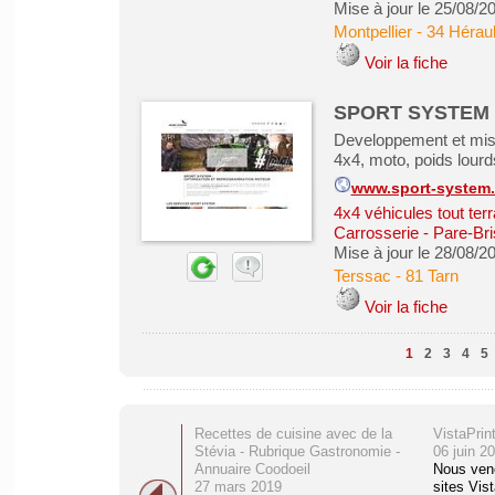
Mise à jour le 25/08/2
Montpellier
-
34 Héraul
Voir la fiche
SPORT SYSTEM
Developpement et mise
4x4, moto, poids lourd
www.sport-system.
4x4 véhicules tout ter
Carrosserie - Pare-Bri
Mise à jour le 28/08/2
Terssac
-
81 Tarn
Voir la fiche
1
2
3
4
5
Recettes de cuisine avec de la
VistaPrin
Stévia - Rubrique Gastronomie -
06 juin 2
Annuaire Coodoeil
Nous ven
27 mars 2019
sites Vist