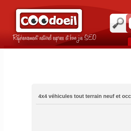
Référencement naturel express et bon jus SEO
4x4 véhicules tout terrain neuf et oc