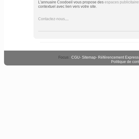
L'annuaire Coodoeil vous propose des
espaces publicitaire
contextuel avec lien vers votre site.
Contactez-nous
....
Focus :
CGU
-
Sitemap
-
Référencement Express
Politique de conf