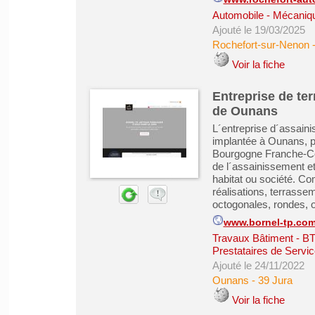
Automobile - Mécanique
Ajouté le 19/03/2025
Rochefort-sur-Nenon
Voir la fiche
Entreprise de te
de Ounans
L´entreprise d´assai
implantée à Ounans, p
Bourgogne Franche-Com
de l´assainissement et
habitat ou société. Co
réalisations, terrasse
octogonales, rondes, ov
www.bornel-tp.co
Travaux Bâtiment - B
Prestataires de Servic
Ajouté le 24/11/2022
Ounans
-
39 Jura
Voir la fiche