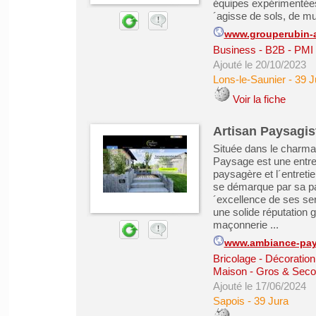
équipes expérimentées 
´agisse de sols, de mur
www.grouperubin-a
Business - B2B - PMI
Ajouté le 20/10/2023
Lons-le-Saunier
-
39 J
Voir la fiche
Artisan Paysagis
Située dans le charma
Paysage est une entre
paysagère et l´entretie
se démarque par sa pas
´excellence de ses se
une solide réputation 
maçonnerie ...
www.ambiance-pay
Bricolage - Décoration 
Maison - Gros & Sec
Ajouté le 17/06/2024
Sapois
-
39 Jura