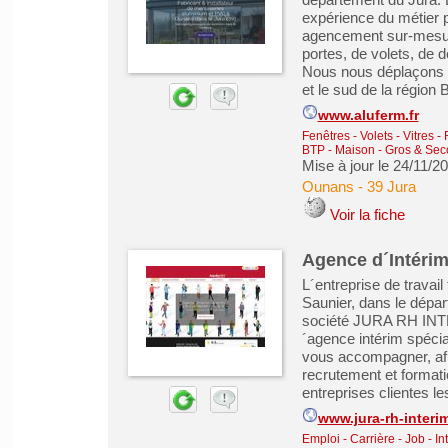
expérience du métier p
agencement sur-mesure
portes, de volets, de 
Nous nous déplaçons a
et le sud de la régio
www.aluferm.fr
Fenêtres - Volets - Vitres -
BTP - Maison - Gros & Se
Mise à jour le 24/11/2
Ounans
-
39 Jura
Voir la fiche
Agence d´Intérim
L´entreprise de trava
Saunier, dans le dépa
société JURA RH INTE
´agence intérim spécia
vous accompagner, afi
recrutement et format
entreprises clientes les
www.jura-rh-interim
Emploi - Carrière - Job - In