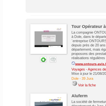
Tour Opérateur 
La compagnie ONTOURS
à Dole, dans le dépar
´entreprise ONTOURS v
depuis près de 20 ans 
département, mais éga
proposons des prestat
réalisations régulières
www.ontours-avis.f
Voyages - Agences de
Mise à jour le 21/08/2
Dole
-
39 Jura
Voir la fiche
Aluferm
La société de fermetu
département du Jura. L