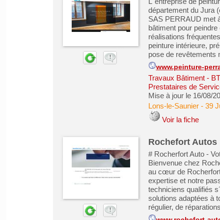
L´entreprise de peint
département du Jura (
SAS PERRAUD met à vo
bâtiment pour peindre
réalisations fréquente
peinture intérieure, p
pose de revêtements m
www.peinture-perr
Travaux Bâtiment - B
Prestataires de Servic
Mise à jour le 16/08/2
Lons-le-Saunier
-
39 J
Voir la fiche
Rochefort Autos
# Rocherfort Auto - Vo
Bienvenue chez Rocher
au cœur de Rocherfort
expertise et notre pas
techniciens qualifiés 
solutions adaptées à t
régulier, de réparations 
www.rochefort-aut