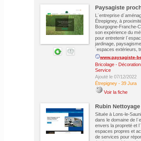
Paysagiste proc
L´entreprise d´aména
Étrepigney, à proximit
Bourgogne-Franche-C
son expérience du mét
pour entretenir l´espac
jardinage, paysagisme
´espaces extérieurs, t
www.paysagiste-ber
Bricolage - Décoration 
Service
Ajouté le 07/12/2022
Étrepigney
-
39 Jura
Voir la fiche
Rubin Nettoyage 
Située à Lons-le-Sauni
dans le domaine de l´
envers la propreté et l
espaces propres et ac
de services pour répo