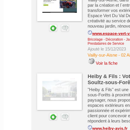
par la création et l´e
transformer vos extéri
Espace Vert Du Val De
créativité au service 
nouveau jardin, rénove
www.espace-vert-va
Bricolage - Décoration - Ja
Prestataires de Service
Ajouté le 15/12/2023
Vailly-sur-Aisne
-
02 A
Voir la fiche
Heiby & Fils : V
Soultz-sous-For
"Heiby & Fils" est une
sous-Forêts à proxim
paysager, nous propos
espaces extérieurs en 
passionnée et expérime
client pour concevoir 
répondent à leurs besoi
www.heiby-avis.fr