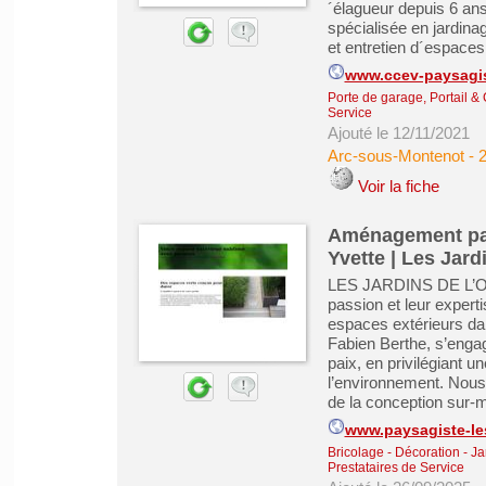
´élagueur depuis 6 ans,
spécialisée en jardi
et entretien d´espaces 
www.ccev-paysagis
Porte de garage, Portail & 
Service
Ajouté le 12/11/2021
Arc-sous-Montenot
-
Voir la fiche
Aménagement pays
Yvette | Les Jar
LES JARDINS DE L’ORM
passion et leur expert
espaces extérieurs dan
Fabien Berthe, s’engag
paix, en privilégiant 
l’environnement. Nous
de la conception sur-me
www.paysagiste-les
Bricolage - Décoration - Ja
Prestataires de Service