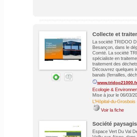
Collecte et trai
La société TRIDOO Dij
Besançon, dans le dé
Comté. La société TR
spécialiste en traitem
traitement des déchets
Découvrez quelques int
banals (ferrailles, déch
www.tridoo21000.f
Ecologie & Environne
Mise à jour le 06/03/2
L’Hôpital-du-Grosbois
Voir la fiche
Société paysagis
Espace Vert Du Val De
Vailly-sur-Aisne, dan