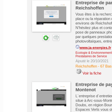
Entreprise de pa
Reichshoffen
Vous êtes à la recherch
place ou la réparatio
environs de Reichshof
N’hésitez plus et conta
pose de panneaux phot
par quelques prestatio
photovoltaïques, entrep
www.ja-energies.fr
Ecologie & Environnement
Prestataires de Service
Ajouté le 20/10/2021
Reichshoffen
-
67 Bas
Voir la fiche
Entreprise de pa
Montenot
L´entreprise d´entret
situe à Arc-sous-Monte
Doubs, en région Bou
Espaces Verts vous of