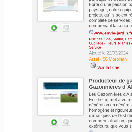
Forte d´une passion p
paysager, notre équipe
projets, qu´ils soien
complète de services
comprenant la conceptio
www.envie-jardin.f
Piscines, Spa, Sauna, Ha
Outillage
-
Fleurs, Plantes
Service
Ajouté le 22/03/2024
Arzal
-
56 Morbihan
Voir la fiche
Producteur de ga
Gazonnières d´A
Les Gazonnières d’Als
Entzheim, met à votre 
génération en générati
homogène et rigoureus
climatiques de l’Est d
commercialisation, gar
extérieurs, que vous s