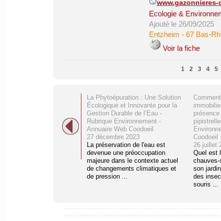
www.gazonnieres-d
Ecologie & Environne
Ajouté le 26/09/2025
Entzheim
-
67 Bas-Rh
Voir la fiche
1
2
3
4
5
La Phytoépuration : Une Solution
Comment s
Écologique et Innovante pour la
immobilie
Gestion Durable de l’Eau -
présence 
Rubrique Environnement -
pipistrell
Annuaire Web Coodoeil
Environn
27 décembre 2023
Coodoeil
La préservation de l'eau est
26 juillet
devenue une préoccupation
Quel est 
majeure dans le contexte actuel
chauves-s
de changements climatiques et
son jardin
de pression ...
des insec
souris ...