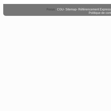
Focus :
CGU
-
Sitemap
-
Référencement Express
Politique de conf