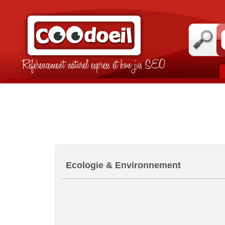
Référencement naturel express et bon jus SEO
Ecologie & Environnement