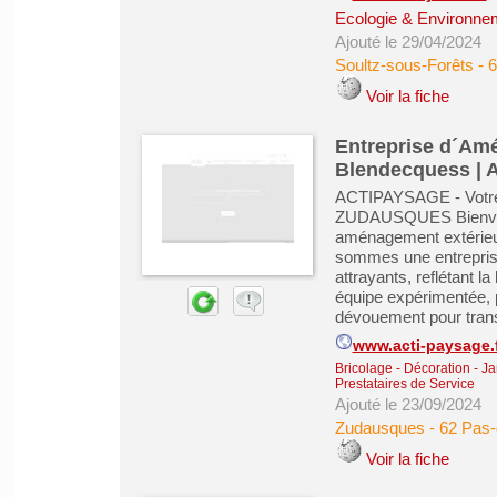
Ecologie & Environne
Ajouté le 29/04/2024
Soultz-sous-Forêts
-
6
Voir la fiche
Entreprise d´Am
Blendecquess |
ACTIPAYSAGE - Votre 
ZUDAUSQUES Bienven
aménagement extérieu
sommes une entreprise
attrayants, reflétant l
équipe expérimentée, p
dévouement pour trans
www.acti-paysage.
Bricolage - Décoration - Ja
Prestataires de Service
Ajouté le 23/09/2024
Zudausques
-
62 Pas-
Voir la fiche