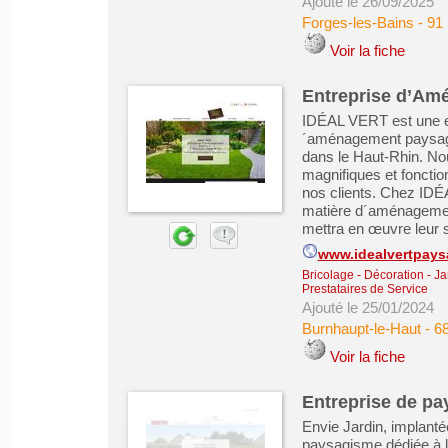
Ajouté le 26/09/2025
Forges-les-Bains
-
91
Voir la fiche
Entreprise d’Am
IDÉAL VERT est une en
´aménagement paysager
dans le Haut-Rhin. N
magnifiques et fonction
nos clients. Chez IDÉ
matière d´aménagement
mettra en œuvre leur sa
www.idealvertpays
Bricolage - Décoration - Ja
Prestataires de Service
Ajouté le 25/01/2024
Burnhaupt-le-Haut
-
68
Voir la fiche
Entreprise de pa
Envie Jardin, implanté
paysagisme dédiée à la