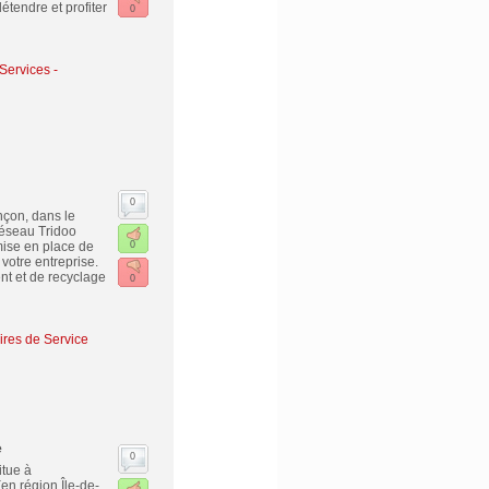
étendre et profiter
0
Services -
0
nçon, dans le
éseau Tridoo
mise en place de
0
votre entreprise.
ent et de recyclage
0
ires de Service
e
0
tue à
en région Île-de-