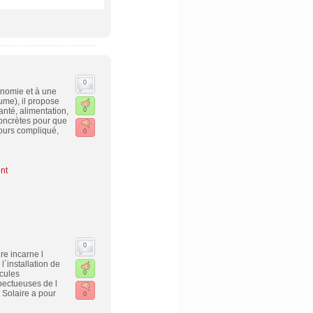
0
onomie et à une
ume), il propose
nté, alimentation,
0
concrètes pour que
cours compliqué,
0
nt
0
e incarne l
´installation de
cules
0
spectueuses de l
 Solaire a pour
0