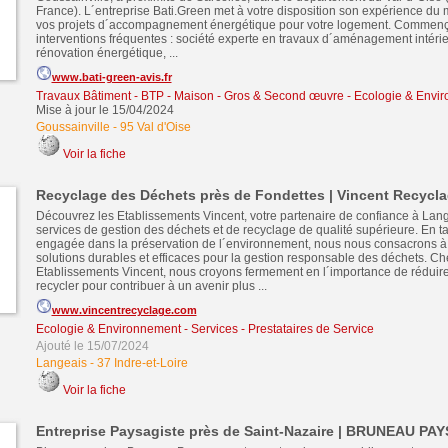
France). L´entreprise Bati.Green met à votre disposition son expérience du 
vos projets d´accompagnement énergétique pour votre logement. Commen
interventions fréquentes : société experte en travaux d´aménagement intérieu
rénovation énergétique, ...
www.bati-green-avis.fr
Travaux Bâtiment - BTP - Maison - Gros & Second œuvre
-
Ecologie & Envi
Mise à jour le 15/04/2024
Goussainville
-
95 Val d'Oise
Voir la fiche
Recyclage des Déchets près de Fondettes | Vincent Recycl
Découvrez les Etablissements Vincent, votre partenaire de confiance à Lan
services de gestion des déchets et de recyclage de qualité supérieure. En ta
engagée dans la préservation de l´environnement, nous nous consacrons à o
solutions durables et efficaces pour la gestion responsable des déchets. Ch
Etablissements Vincent, nous croyons fermement en l´importance de réduire, 
recycler pour contribuer à un avenir plus ...
www.vincentrecyclage.com
Ecologie & Environnement
-
Services - Prestataires de Service
Ajouté le 15/07/2024
Langeais
-
37 Indre-et-Loire
Voir la fiche
Entreprise Paysagiste près de Saint-Nazaire | BRUNEAU PA