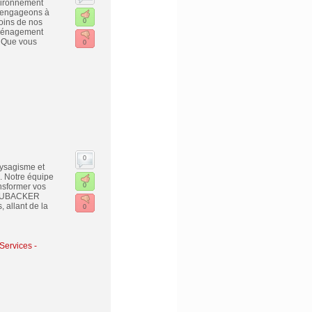
vironnement
s engageons à
soins de nos
0
aménagement
. Que vous
0
0
ysagisme et
. Notre équipe
ansformer vos
0
 FLUBACKER
allant de la
0
Services -