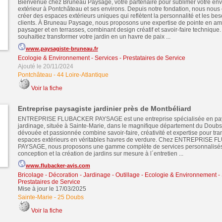
Bienvenue chez Bruneau Paysage, votre partenaire pour sublimer votre en
extérieur à Pontchâteau et ses environs. Depuis notre fondation, nous nou
créer des espaces extérieurs uniques qui reflètent la personnalité et les be
clients. À Bruneau Paysage, nous proposons une expertise de pointe en 
paysager et en terrasses, combinant design créatif et savoir-faire technique
souhaitiez transformer votre jardin en un havre de paix ...
www.paysagiste-bruneau.fr
Ecologie & Environnement
-
Services - Prestataires de Service
Ajouté le 20/11/2024
Pontchâteau
-
44 Loire-Atlantique
Voir la fiche
Entreprise paysagiste jardinier près de Montbéliard
ENTREPRISE FLUBACKER PAYSAGE est une entreprise spécialisée en pa
jardinage, située à Sainte-Marie, dans le magnifique département du Doubs
dévouée et passionnée combine savoir-faire, créativité et expertise pour tr
espaces extérieurs en véritables havres de verdure. Chez ENTREPRISE
PAYSAGE, nous proposons une gamme complète de services personnalisés, 
conception et la création de jardins sur mesure à l´entretien ...
www.flubacker-avis.com
Bricolage - Décoration - Jardinage - Outillage
-
Ecologie & Environnement
-
Prestataires de Service
Mise à jour le 17/03/2025
Sainte-Marie
-
25 Doubs
Voir la fiche