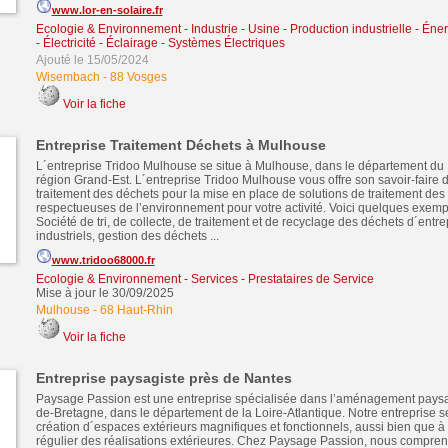
www.lor-en-solaire.fr
Ecologie & Environnement
-
Industrie - Usine - Production industrielle - Éne
- Électricité - Éclairage - Systèmes Électriques
Ajouté le 15/05/2024
Wisembach
-
88 Vosges
Voir la fiche
Entreprise Traitement Déchets à Mulhouse
L´entreprise Tridoo Mulhouse se situe à Mulhouse, dans le département du
région Grand-Est. L´entreprise Tridoo Mulhouse vous offre son savoir-faire 
traitement des déchets pour la mise en place de solutions de traitement des
respectueuses de l’environnement pour votre activité. Voici quelques exempl
Société de tri, de collecte, de traitement et de recyclage des déchets d´entre
industriels, gestion des déchets ...
www.tridoo68000.fr
Ecologie & Environnement
-
Services - Prestataires de Service
Mise à jour le 30/09/2025
Mulhouse
-
68 Haut-Rhin
Voir la fiche
Entreprise paysagiste près de Nantes
Paysage Passion est une entreprise spécialisée dans l’aménagement pays
de-Bretagne, dans le département de la Loire-Atlantique. Notre entreprise s
création d´espaces extérieurs magnifiques et fonctionnels, aussi bien que à l
régulier des réalisations extérieures. Chez Paysage Passion, nous compre