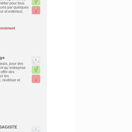
métier pour tous
0
çons par quelques
r et extérieur,
0
ronnement
age
0
geais, pour des
nt qu´entreprise
ffrir des
0
ez les
réutiliser et
0
YSAGISTE
0