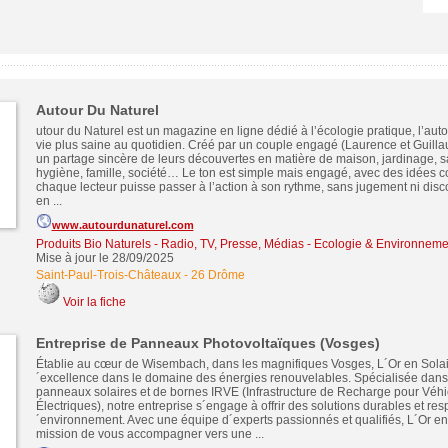
Autour Du Naturel
utour du Naturel est un magazine en ligne dédié à l’écologie pratique, l’aut
vie plus saine au quotidien. Créé par un couple engagé (Laurence et Guilla
un partage sincère de leurs découvertes en matière de maison, jardinage, sa
hygiène, famille, société… Le ton est simple mais engagé, avec des idées 
chaque lecteur puisse passer à l’action à son rythme, sans jugement ni dis
en ...
www.autourdunaturel.com
Produits Bio Naturels
-
Radio, TV, Presse, Médias
-
Ecologie & Environneme
Mise à jour le 28/09/2025
Saint-Paul-Trois-Châteaux
-
26 Drôme
Voir la fiche
Entreprise de Panneaux Photovoltaïques (Vosges)
Établie au cœur de Wisembach, dans les magnifiques Vosges, L´Or en Solair
´excellence dans le domaine des énergies renouvelables. Spécialisée dans l
panneaux solaires et de bornes IRVE (Infrastructure de Recharge pour Véhi
Électriques), notre entreprise s´engage à offrir des solutions durables et re
´environnement. Avec une équipe d´experts passionnés et qualifiés, L´Or en
mission de vous accompagner vers une ...