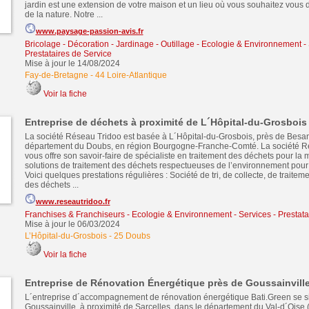
jardin est une extension de votre maison et un lieu où vous souhaitez vous d
de la nature. Notre ...
www.paysage-passion-avis.fr
Bricolage - Décoration - Jardinage - Outillage
-
Ecologie & Environnement
-
Prestataires de Service
Mise à jour le 14/08/2024
Fay-de-Bretagne
-
44 Loire-Atlantique
Voir la fiche
Entreprise de déchets à proximité de L´Hôpital-du-Grosbois
La société Réseau Tridoo est basée à L´Hôpital-du-Grosbois, près de Besa
département du Doubs, en région Bourgogne-Franche-Comté. La société R
vous offre son savoir-faire de spécialiste en traitement des déchets pour la 
solutions de traitement des déchets respectueuses de l’environnement pour 
Voici quelques prestations régulières : Société de tri, de collecte, de traitem
des déchets ...
www.reseautridoo.fr
Franchises & Franchiseurs
-
Ecologie & Environnement
-
Services - Prestata
Mise à jour le 06/03/2024
L’Hôpital-du-Grosbois
-
25 Doubs
Voir la fiche
Entreprise de Rénovation Énergétique près de Goussainvill
L´entreprise d´accompagnement de rénovation énergétique Bati.Green se si
Goussainville, à proximité de Sarcelles, dans le département du Val-d´Oise (