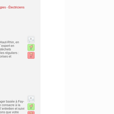
rgies
-
Électriciens
0
 Haut-Rhin, en
d´expert en
 déchets
0
es réguliers :
prises et
0
0
ager basée à Fay-
e consacre à la
´entretien et suivi
0
nons que votre