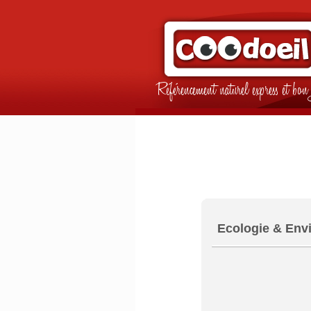
Référencement naturel express et b
Ecologie & Env