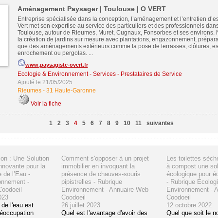
Aménagement Paysager | Toulouse | O VERT
Entreprise spécialisée dans la conception, l’aménagement et l’entretien d’e
Vert met son expertise au service des particuliers et des professionnels dans
Toulouse, autour de Rieumes, Muret, Cugnaux, Fonsorbes et ses environs.
la création de jardins sur mesure avec plantations, engazonnement, préparat
que des aménagements extérieurs comme la pose de terrasses, clôtures, esc
enrochement ou pergolas. ...
www.paysagiste-overt.fr
Ecologie & Environnement
-
Services - Prestataires de Service
Ajouté le 21/05/2025
Rieumes
-
31 Haute-Garonne
Voir la fiche
1
2
3
4
5
6
7
8
9
10
11
suivantes
on : Une Solution
Comment s'opposer à un projet
Les toilettes sèch
nnovante pour la
immobilier en invoquant la
à compost une sol
 de l’Eau -
présence de chauves-souris
écologique pour é
onnement -
pipistrelles - Rubrique
- Rubrique Écologi
oodoeil
Environnement - Annuaire Web
Environnement - 
023
Coodoeil
Coodoeil
 de l'eau est
26 juillet 2023
12 octobre 2022
éoccupation
Quel est l'avantage d'avoir des
Quel que soit le n