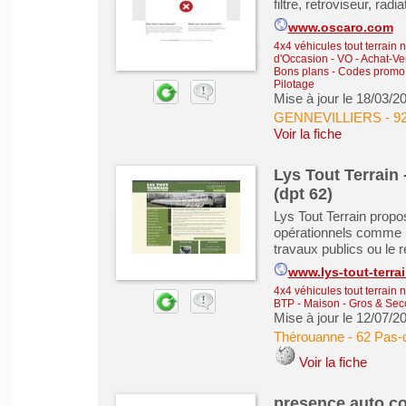
filtre, retroviseur, rad
www.oscaro.com
4x4 véhicules tout terrain 
d'Occasion - VO
-
Achat-Ve
Bons plans - Codes promo
Pilotage
Mise à jour le 18/03/2
GENNEVILLIERS
-
92
Voir la fiche
Lys Tout Terrain 
(dpt 62)
Lys Tout Terrain propos
opérationnels comme le
travaux publics ou le 
www.lys-tout-terra
4x4 véhicules tout terrain 
BTP - Maison - Gros & Se
Mise à jour le 12/07/2
Thérouanne
-
62 Pas-
Voir la fiche
presence auto.c