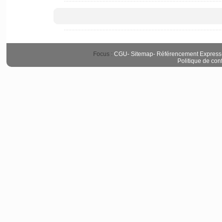
Focus :
CGU
-
Sitemap
-
Référencement Express
Politique de conf