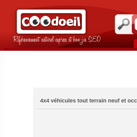
Référencement naturel express et bon jus SEO
4x4 véhicules tout terrain neuf et oc