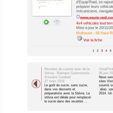
d'Equip'Raid, se rajout
préparer leurs véhicule
mécaniciens, navigateu
www.equip-raid.c
4x4 véhicules tout ter
Mise à jour le 20/11/2
Mulhouse
-
68 Haut-R
Voir la fiche
1
2
3
4
5
Recettes de cuisine avec de la
VistaPrin
Stévia - Rubrique Gastronomie -
06 juin 2
Annuaire Coodoeil
Nous ven
27 mars 2019
sites Vist
Le goût du sucre, sans sucre,
soumis su
dans vos desserts et
´alias .vp
préparations avec la Stévia. La
2014. Un 
stévia est idéale pour remplacer
le sucre dans des recettes ...