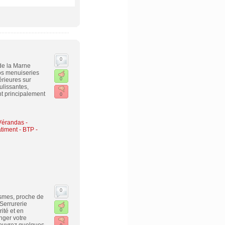
0
de la Marne
vos menuiseries
érieures sur
0
ulissantes,
nt principalement
0
Vérandas -
timent - BTP -
0
ismes, proche de
Serrurerie
rité et en
0
nger votre