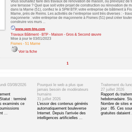
Vous souhaitez faire des travaux de rénovation de maison, ou prévoyez de fa
une terrasse ? Quel que soit votre projet de construction ou rénovation de 
dans la Marne (51), confiez le à SPM BTP, votre entreprise de bâtiment à Fi
Marne, près de Reims. Les activités de l’entreprise sont très diverses : - tra
maçonnerie : votre entreprise de maçonnerie à Fismes (51) peut créer toute
construire vos murs ...
www.spm-btp.com
Travaux Bâtiment - BTP - Maison - Gros & Second œuvre
Mise à jour le 03/01/2023
Fismes
-
51 Marne
Voir la fiche
1
undi 03/08/2026
Pourquoi le web a plus que
Traitement du lun
jamais besoin de modérateurs
27 juillet 2026
tement
humains
Rapport du traite
tatut : terminé
31 juillet 2026
hebdomadaire. Sta
s examinés ce
L'essor des contenus générés
Nombre de sites 
soumissions
automatiquement bouleverse
jour : 85. Ces so
t ...
Internet. Depuis l'arrivée des
gratuites dataient .
intelligences artificielles ...