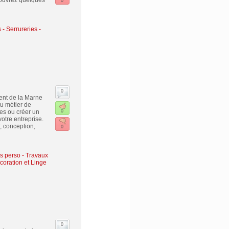
écouvrez quelques
0
s
-
Serrureries -
0
ent de la Marne
u métier de
es ou créer un
0
otre entreprise.
, conception,
0
es perso
-
Travaux
oration et Linge
0