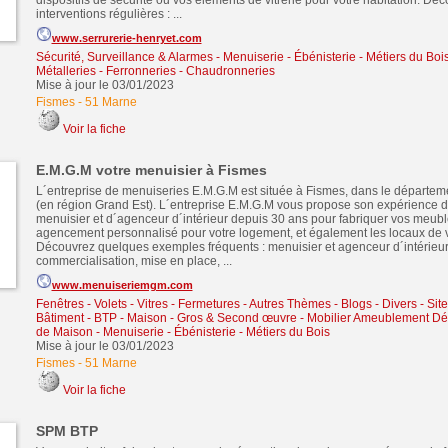
dispositifs de sécurité ou vos éléments de vitrerie pour votre habitation. D
interventions régulières : ...
www.serrurerie-henryet.com
Sécurité, Surveillance & Alarmes
-
Menuiserie - Ébénisterie - Métiers du Boi
Métalleries - Ferronneries - Chaudronneries
Mise à jour le 03/01/2023
Fismes
-
51 Marne
Voir la fiche
E.M.G.M votre menuisier à Fismes
L´entreprise de menuiseries E.M.G.M est située à Fismes, dans le départem
(en région Grand Est). L´entreprise E.M.G.M vous propose son expérience d
menuisier et d´agenceur d´intérieur depuis 30 ans pour fabriquer vos meubl
agencement personnalisé pour votre logement, et également les locaux de v
Découvrez quelques exemples fréquents : menuisier et agenceur d´intérieur
commercialisation, mise en place, ...
www.menuiseriemgm.com
Fenêtres - Volets - Vitres - Fermetures
-
Autres Thèmes - Blogs - Divers - Sit
Bâtiment - BTP - Maison - Gros & Second œuvre
-
Mobilier Ameublement Déc
de Maison
-
Menuiserie - Ébénisterie - Métiers du Bois
Mise à jour le 03/01/2023
Fismes
-
51 Marne
Voir la fiche
SPM BTP