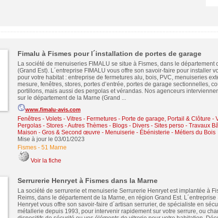
Fimalu à Fismes pour l´installation de portes de garage
La société de menuiseries FIMALU se situe à Fismes, dans le département 
(Grand Est). L´entreprise FIMALU vous offre son savoir-faire pour installer 
pour votre habitat : entreprise de fermetures alu, bois, PVC, menuiseries ext
mesure, fenêtres, stores, portes d’entrée, portes de garage sectionnelles, co
portillons, mais aussi des pergolas et vérandas. Nos agenceurs intervienne
sur le département de la Marne (Grand ...
www.fimalu-avis.com
Fenêtres - Volets - Vitres - Fermetures
-
Porte de garage, Portail & Clôture
-
Pergolas - Stores
-
Autres Thèmes - Blogs - Divers - Sites perso
-
Travaux Bâ
Maison - Gros & Second œuvre
-
Menuiserie - Ébénisterie - Métiers du Bois
Mise à jour le 03/01/2023
Fismes
-
51 Marne
Voir la fiche
Serrurerie Henryet à Fismes dans la Marne
La société de serrurerie et menuiserie Serrurerie Henryet est implantée à F
Reims, dans le département de la Marne, en région Grand Est. L´entreprise 
Henryet vous offre son savoir-faire d´artisan serrurier, de spécialiste en sécu
métallerie depuis 1993, pour intervenir rapidement sur votre serrure, ou cha