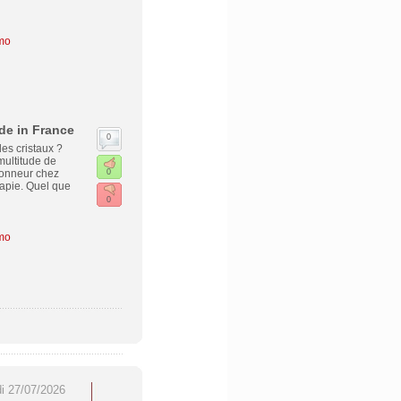
mo
ade in France
0
es cristaux ?
multitude de
'honneur chez
0
rapie. Quel que
0
mo
di 27/07/2026
SEO & GEO 2026 : les
Traitement du lundi 