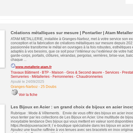
Créations métalliques sur mesure | Pontarlier | Atam Metaller
ATAM METALLERIE, installée à Granges-Narboz, met à votre service son exp
conception et la fabrication de créations métalliques sur mesure depuis 202
passionnée transforme le métal en ouvrages à la fois robustes, esthétiques 
adaptés à vos besoins, que ce soit pour l’intérieur ou l’extérieur de votre habi
garde-corps, portails, clôtures, vérandas, pergolas, verrières, brise-vue, bal
chaque ...
www.metallerie-atam.fr
Travaux Bâtiment - BTP - Maison - Gros & Second œuvre
-
Services - Presta
Serrureries - Métalleries - Ferronneries - Chaudronneries
Ajouté le 24/09/2025
Granges-Narboz
-
25 Doubs
Voir la fiche
Les Bijoux en Acier : un grand choix de bijoux en acier ino
Rubrique : Mode & Vêtements. Envie de vous offrir des bijoux en acier inox
vous tenter par les collections de Les Bijoux en Acier. Une multitude de bijo
inoxydable tendance Des bijoux qui vous mettent en valeur sont disponibles
https://lesbijouxenacier.fr, l´e-boutique spécialisée dans les bijoux en acier 
Ajoutez une touche raffinée à vos tenues avec ses bracelets en inox originau