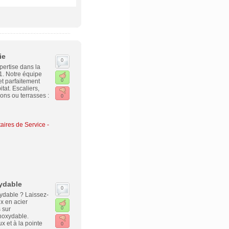
ie
0
ertise dans la
1. Notre équipe
et parfaitement
0
tat. Escaliers,
cons ou terrasses :
0
taires de Service
-
xydable
0
ydable ? Laissez-
ux en acier
 sur
0
inoxydable.
x et à la pointe
0