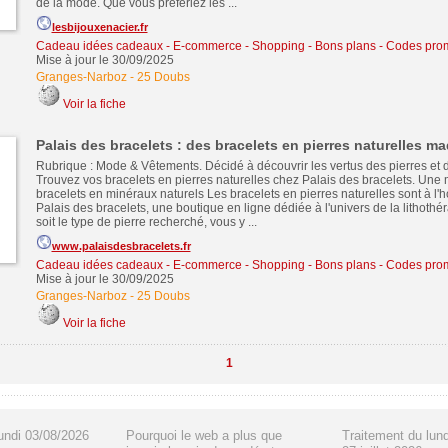
de la mode. Que vous préfériez les ...
lesbijouxenacier.fr
Cadeau idées cadeaux
-
E-commerce - Shopping - Bons plans - Codes pro
Mise à jour le 30/09/2025
Granges-Narboz
-
25 Doubs
Voir la fiche
Palais des bracelets : des bracelets en pierres naturelles m
Rubrique : Mode & Vêtements. Décidé à découvrir les vertus des pierres et d
Trouvez vos bracelets en pierres naturelles chez Palais des bracelets. Une 
bracelets en minéraux naturels Les bracelets en pierres naturelles sont à l
Palais des bracelets, une boutique en ligne dédiée à l'univers de la lithothé
soit le type de pierre recherché, vous y ...
www.palaisdesbracelets.fr
Cadeau idées cadeaux
-
E-commerce - Shopping - Bons plans - Codes pro
Mise à jour le 30/09/2025
Granges-Narboz
-
25 Doubs
Voir la fiche
1
undi 03/08/2026
Pourquoi le web a plus que
Traitement du lun