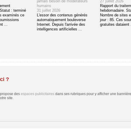
jamais besoin de modérateurs
27 juillet 2026
tement
humains
Rapport du traite
tatut : terminé
31 juillet 2026
hebdomadaire. Sta
s examinés ce
L'essor des contenus générés
Nombre de sites 
soumissions
automatiquement bouleverse
jour : 85. Ces so
t ...
Internet. Depuis l'arrivée des
gratuites dataient .
intelligences artificielles ...
ci ?
 propose des
espaces publicitaires
dans ses rubriques pour y afficher une bannière,
tre site.