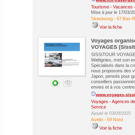
www.fox-travel-avis
Tourisme - Vacances - 
Mise à jour le 17/03/2
Strasbourg
-
67 Bas-R
Voir la fiche
Voyages organisé
VOYAGES (Sissit
SISSITOUR VOYAGES, 
Wattignies, met son ex
Spécialisés dans la cr
nous proposons des vo
Japon, pensés pour gar
conseillers passionnés
envies et à vos centres
www.voyages-sissit
Voyages - Agences de
Service
Ajouté le 03/09/2025
Avelin
-
59 Nord
Voir la fiche