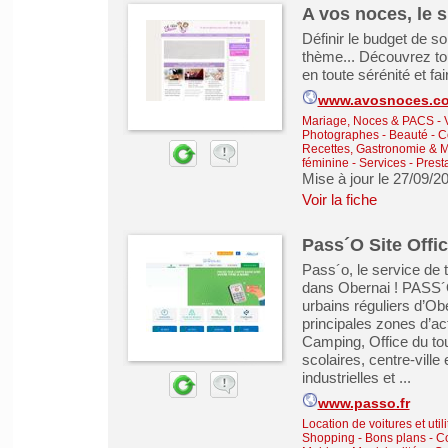
A vos noces, le s
Définir le budget de so
thème... Découvrez tou
en toute sérénité et fai
www.avosnoces.c
Mariage, Noces & PACS
-
Photographes
-
Beauté - C
Recettes, Gastronomie & M
féminine
-
Services - Prest
Mise à jour le 27/09/2
Voir la fiche
Pass´O Site Offi
Pass´o, le service de t
dans Obernai ! PASS´O
urbains réguliers d’Ob
principales zones d’ac
Camping, Office du to
scolaires, centre-vill
industrielles et ...
www.passo.fr
Location de voitures et utili
Shopping - Bons plans - 