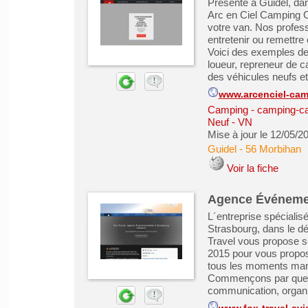
Présente à Guidel, dan
Arc en Ciel Camping C
votre van. Nos profess
entretenir ou remettre
Voici des exemples de 
loueur, repreneur de 
des véhicules neufs et 
www.arcenciel-cam
Camping - camping-ca
Neuf - VN
Mise à jour le 12/05/2
Guidel
-
56 Morbihan
Voir la fiche
Agence Événemen
L´entreprise spécialis
Strasbourg, dans le d
Travel vous propose 
2015 pour vous propos
tous les moments marqu
Commençons par quelqu
communication, organis