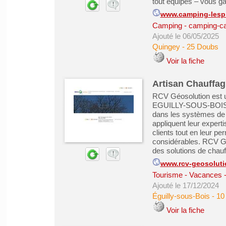
tout équipés – vous gar
www.camping-lesp
Camping - camping-ca
Ajouté le 06/05/2025
Quingey
-
25 Doubs
Voir la fiche
Artisan Chauffag
RCV Géosolution est u
EGUILLY-SOUS-BOIS, da
dans les systèmes de 
appliquent leur expert
clients tout en leur p
considérables. RCV Gé
des solutions de chauf
www.rcv-geosolutio
Tourisme - Vacances - 
Ajouté le 17/12/2024
Éguilly-sous-Bois
-
10
Voir la fiche