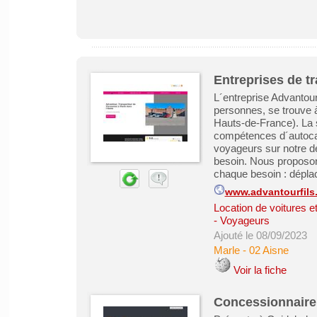
Entreprises de t
L´entreprise Advantour
personnes, se trouve à
Hauts-de-France). La 
compétences d´autocari
voyageurs sur notre dé
besoin. Nous proposon
chaque besoin : déplac
www.advantourfils.
Location de voitures et 
- Voyageurs
Ajouté le 08/09/2023
Marle
-
02 Aisne
Voir la fiche
Concessionnaire