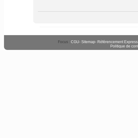
Focus :
CGU
-
Sitemap
-
Référencement Express
Politique de conf