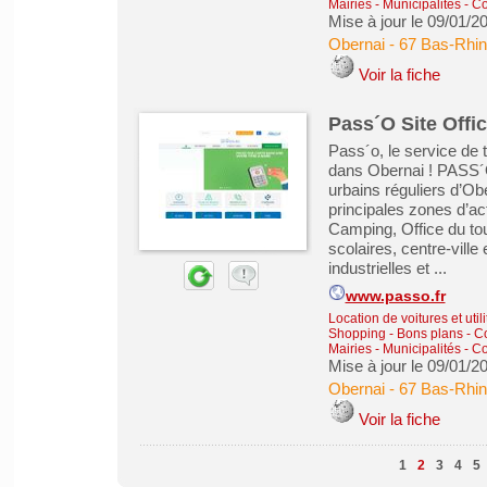
Mairies - Municipalités 
Mise à jour le 09/01/2
Obernai
-
67 Bas-Rhin
Voir la fiche
Pass´O Site Offi
Pass´o, le service de t
dans Obernai ! PASS´O
urbains réguliers d’Ob
principales zones d’ac
Camping, Office du to
scolaires, centre-vill
industrielles et ...
www.passo.fr
Location de voitures et utili
Shopping - Bons plans - 
Mairies - Municipalités 
Mise à jour le 09/01/2
Obernai
-
67 Bas-Rhin
Voir la fiche
1
2
3
4
5