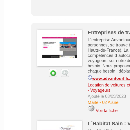
Entreprises de t
L´entreprise Advantour
personnes, se trouve à
Hauts-de-France). La 
compétences d´autocari
voyageurs sur notre dé
besoin. Nous proposon
chaque besoin : déplac
www.advantourfils.
Location de voitures et 
- Voyageurs
Ajouté le 08/09/2023
Marle
-
02 Aisne
Voir la fiche
L´Habitat Sain : 