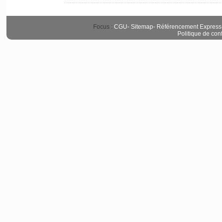
Focus :
CGU
-
Sitemap
-
Référencement Express
Politique de conf