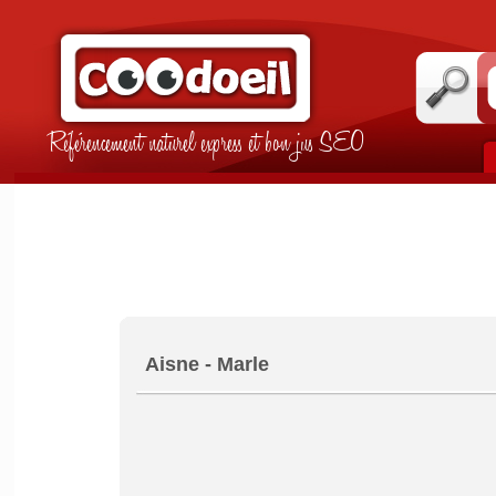
Référencement naturel express et bon jus SEO
Aisne - Marle