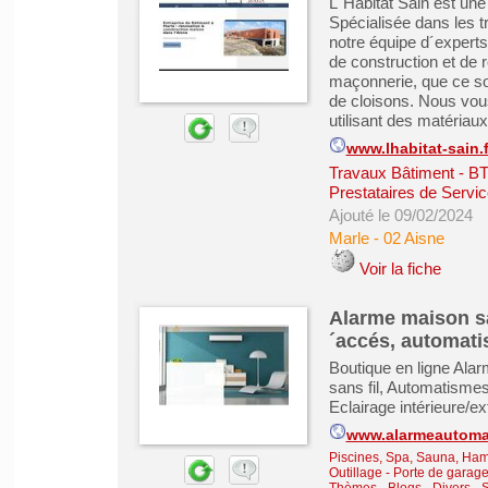
L´Habitat Sain est une
Spécialisée dans les 
notre équipe d´experts
de construction et de 
maçonnerie, que ce soi
de cloisons. Nous vou
utilisant des matériaux 
www.lhabitat-sain.f
Travaux Bâtiment - B
Prestataires de Servic
Ajouté le 09/02/2024
Marle
-
02 Aisne
Voir la fiche
Alarme maison san
´accés, automatis
Boutique en ligne Alar
sans fil, Automatismes
Eclairage intérieure/ext
www.alarmeautoma
Piscines, Spa, Sauna, Ha
Outillage
-
Porte de garage,