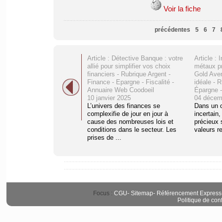
Voir la fiche
précédentes
5
6
7
Article : Détective Banque : votre
Article : 
allié pour simplifier vos choix
métaux p
financiers - Rubrique Argent -
Gold Aven
Finance - Epargne - Fiscalité -
idéale - 
Annuaire Web Coodoeil
Épargne -
10 janvier 2025
04 décem
L’univers des finances se
Dans un 
complexifie de jour en jour à
incertain,
cause des nombreuses lois et
précieux
conditions dans le secteur. Les
valeurs re
prises de ...
Focus :
CGU
-
Sitemap
-
Référencement Express
Politique de conf