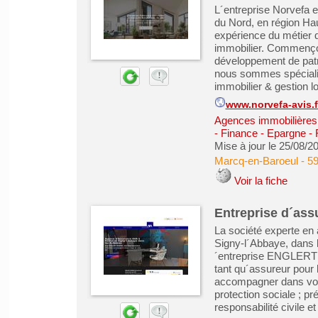
L´entreprise Norvefa 
du Nord, en région Ha
expérience du métier 
immobilier. Commençons
développement de patr
nous sommes spécialis
immobilier & gestion lo
www.norvefa-avis.f
Agences immobilières -
- Finance - Epargne - F
Mise à jour le 25/08/2
Marcq-en-Baroeul
-
59
Voir la fiche
Entreprise d´ass
La société experte e
Signy-l´Abbaye, dans 
´entreprise ENGLERT 
tant qu´assureur pour 
accompagner dans vos p
protection sociale ; pré
responsabilité civile e