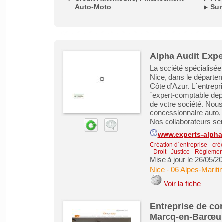
Auto-Moto
Sur
Alpha Audit Expe
La société spécialisée
Nice, dans le départe
Côte d’Azur. L´entrepr
´expert-comptable dep
de votre société. Nou
concessionnaire auto,
Nos collaborateurs sero
www.experts-alpha
Création d´entreprise - cré
- Droit - Justice - Réglemen
Mise à jour le 26/05/2
Nice
-
06 Alpes-Marit
Voir la fiche
Entreprise de co
Marcq-en-Barœu