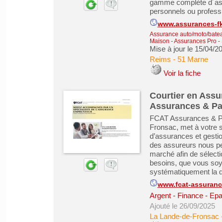
gamme complète d´ass
personnels ou professi
www.assurances-fk
Assurance auto/moto/batea
Maison - Assurances Pro
-
Mise à jour le 15/04/2
Reims
-
51 Marne
Voir la fiche
Courtier en Assu
Assurances & Pa
FCAT Assurances & Pa
Fronsac, met à votre 
d’assurances et gestio
des assureurs nous pe
marché afin de sélect
besoins, que vous soye
systématiquement la qua
www.fcat-assurance
Argent - Finance - Epa
Ajouté le 26/09/2025
La Lande-de-Fronsac