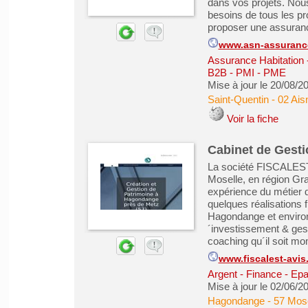
dans vos projets. No
besoins de tous les p
proposer une assurance
www.asn-assurance
Assurance Habitation
B2B - PMI - PME
Mise à jour le 20/08/2
Saint-Quentin
-
02 Ais
Voir la fiche
Cabinet de Gesti
La société FISCALEST
Moselle, en région G
expérience du métier d
quelques réalisations 
Hagondange et environs
´investissement & gest
coaching qu´il soit mo
www.fiscalest-avis.
Argent - Finance - Epa
Mise à jour le 02/06/2
Hagondange
-
57 Mose