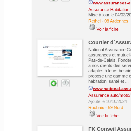
www.assurances-en
Assurance Habitation
Mise à jour le 04/03/2
Rethel
-
08 Ardennes
Voir la fiche
Courtier d´Assu
National Assurance Co
assurances et mutuell
Pas-de-Calais. Fondée 
à nos clients des serv
adaptés à leurs besoin
propose une gamme com
habitation, santé et ...
www.national-assu
Assurance auto/moto/
Ajouté le 10/10/2024
Roubaix
-
59 Nord
Voir la fiche
FK Conseil Assur