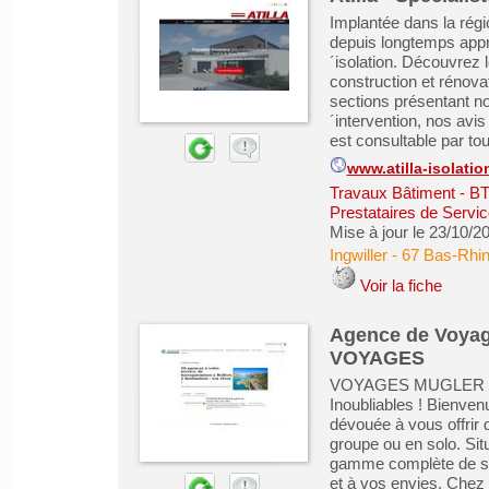
Implantée dans la rég
depuis longtemps appr
´isolation. Découvrez l
construction et rénova
sections présentant no
´intervention, nos avis
est consultable par tous
www.atilla-isolation
Travaux Bâtiment - B
Prestataires de Servic
Mise à jour le 23/10/2
Ingwiller
-
67 Bas-Rhi
Voir la fiche
Agence de Voyag
VOYAGES
VOYAGES MUGLER : Vo
Inoubliables ! Bienve
dévouée à vous offrir
groupe ou en solo. Sit
gamme complète de se
et à vos envies. Che