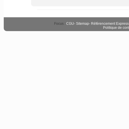
Focus :
CGU
-
Sitemap
-
Référencement Express
Politique de conf