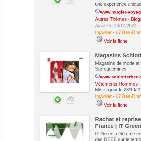
une expérience unique,
www.mugler-voyage
Autres Thèmes - Blogs
Ajouté le 23/10/2024
Ingwiller
-
67 Bas-Rhi
Voir la fiche
Magasins Schlot
Magasins de mode et pr
Sarreguemines
www.schlotterbeck.
Vêtements Hommes - 
Mise à jour le 23/10/2
Ingwiller
-
67 Bas-Rhi
Voir la fiche
Rachat et repris
France | IT Gree
IT Green a été crée e
des DEEE sur le territo