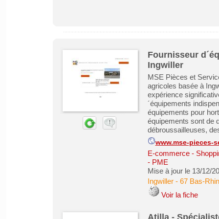
Fournisseur d´éq
Ingwiller
MSE Pièces et Service
agricoles basée à Ingwi
expérience significati
´équipements indispen
équipements pour horti
équipements sont de di
débroussailleuses, des
www.mse-pieces-se
E-commerce - Shoppin
- PME
Mise à jour le 13/12/2
Ingwiller
-
67 Bas-Rhi
Voir la fiche
Atilla - Spécialist