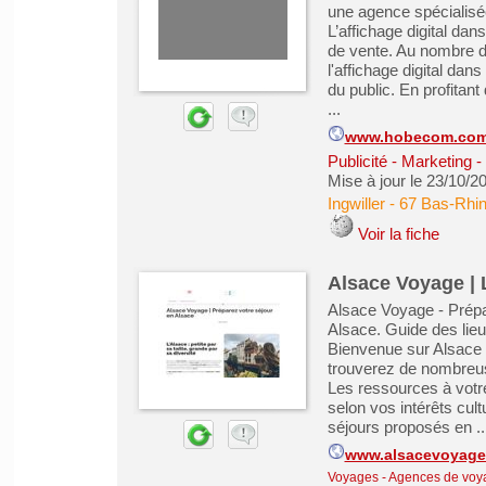
une agence spécialisée 
L’affichage digital dan
de vente. Au nombre d
l'affichage digital dans 
du public. En profitant d
...
www.hobecom.co
Publicité - Marketing
Mise à jour le 23/10/2
Ingwiller
-
67 Bas-Rhi
Voir la fiche
Alsace Voyage | 
Alsace Voyage - Prépa
Alsace. Guide des lieux
Bienvenue sur Alsace 
trouverez de nombreuses
Les ressources à votre
selon vos intérêts cult
séjours proposés en ..
www.alsacevoyage
Voyages - Agences de voy