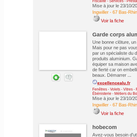
Fiscalité
-
Services - Presta
Mise à jour le 23/10/2
Ingwiller
-
67 Bas-Rhi
Voir la fiche
Garde corps alu
Une bonne clôture, un b
Mais pour ne pas vous
par un spécialiste du 
produits aluminium. Ga
équiper sa maison avec
de fierté car on embel
beaux. Démarrer ...
excellencealu.fr
Fenêtres - Volets - Vitres -
Ébénisterie - Métiers du Bo
Mise à jour le 23/10/2
Ingwiller
-
67 Bas-Rhi
Voir la fiche
hobecom
Avez-vous besoin d’ut