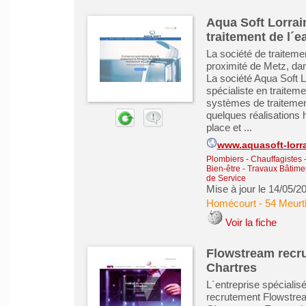
Aqua Soft Lorrain
traitement de l´e
La société de traiteme
proximité de Metz, da
La société Aqua Soft 
spécialiste en traiteme
systèmes de traiteme
quelques réalisations h
place et ...
www.aquasoft-lorra
Plombiers - Chauffagistes - 
Bien-être
-
Travaux Bâtime
de Service
Mise à jour le 14/05/2
Homécourt
-
54 Meurt
Voir la fiche
Flowstream recru
Chartres
L´entreprise spéciali
recrutement Flowstrea