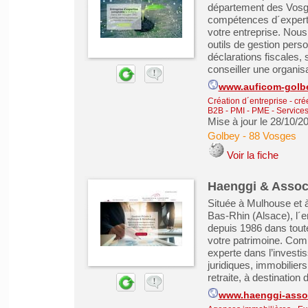
département des Vosge
compétences d´expert-
votre entreprise. Nou
outils de gestion perso
déclarations fiscales, 
conseiller une organisat
www.auficom-golb
Création d´entreprise - cré
B2B - PMI - PME
-
Services
Mise à jour le 28/10/2
Golbey
-
88 Vosges
Voir la fiche
Haenggi & Associ
Située à Mulhouse et 
Bas-Rhin (Alsace), l´
depuis 1986 dans tou
votre patrimoine. Comm
experte dans l’investis
juridiques, immobilier
retraite, à destination d
www.haenggi-assoc