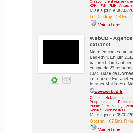
Création d´entreprise - cré
B2B - PMI - PME
-
Associati
Mise à jour le 06/02/2
Le Coudray
-
28 Eure-
Voir la fiche
WebCD - Agence d
extranet
Notre équipe est au s
Bas-Rhin. En juin 201
bâtiment flambant neuf
équipe de 23 personne
CMS Base de Données 
commerce Extranet Fo
Intranet Multimédia N
www.webcd.fr
Création, Hébergement de s
Programmation - Technolog
Publicité - Marketing - We
Service
-
Webmasters
Mise à jour le 09/01/2
Obernai
-
67 Bas-Rhin
Voir la fiche