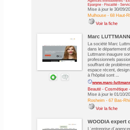
Agences immobilières - Exp
Epargne - Fiscalité
-
Servic
Mise à jour le 30/09/2
Mulhouse
-
68 Haut-R
Voir la fiche
Marc LUTTMANN, 
La société Marc Luttm
dans le département d
Luttmann inaugure son 
professionnels passion
souffrant de problèmes
espace récent, desig
à l’hôpital sont ...
www.marc-luttmann-
Beauté - Cosmétique -
Mise à jour le 01/10/2
Rosheim
-
67 Bas-Rhi
Voir la fiche
WOODIA expert d
L´entreprise d´agence