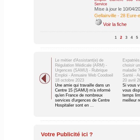
Service
Mise à jour le 10/04/2
Gellainville
-
28 Eure-e
Voir la fiche
1
2
3
4
5
Le métier d'Assistant(e) de
Expatrié
Régulation Médicale (ARM) -
choisir u
Urgences (SAMU) - Rubrique
maladie 
Emploi - Annuaire Web Coodoeil
Santé - A
18 octobre 2023
20 avril 
Une amie qui travaille dans un
Si vous v
Centre 15 (SAMU) m'a informé
vous disp
qu'en France de nombreux
temps limi
services d'urgences de Centre
meilleur r
Hospitalier sont en ...
Votre Publicité ici ?