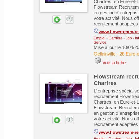
Chartres, en Eure-et-Lo
Flowstream Recrutemen
en gestion d´entrepris
votre activité. Nous o
recrutement adaptées à
www.flowstream-r
Emploi - Carrière - Job - In
Service
Mise à jour le 10/04/2
Gellainville
-
28 Eure-e
Voir la fiche
Flowstream recru
Chartres
L´entreprise spéciali
recrutement Flowstrea
Chartres, en Eure-et-Lo
Flowstream Recrutemen
en gestion d´entrepris
votre activité. Nous o
recrutement adaptées à
www.flowstream-r
Emploi - Carrière - Job - In