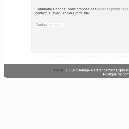
L'annuaire Coodoeil vous propose des
espaces publicitaire
contextuel avec lien vers votre site.
Contactez-nous
....
Focus :
CGU
-
Sitemap
-
Référencement Express
Politique de conf