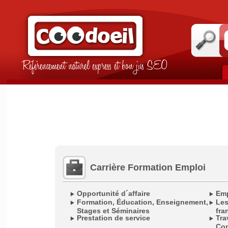
Référencement naturel express et bon jus SEO
Carrière Formation Emploi
Opportunité d´affaire
Emp
Formation, Éducation, Enseignement,
Les
Stages et Séminaires
fra
Prestation de service
Tra
Com