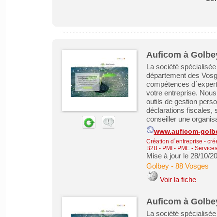
Auficom à Golbey
La société spécialisée
département des Vosge
compétences d´expert-
votre entreprise. Nou
outils de gestion perso
déclarations fiscales, 
conseiller une organisat
www.auficom-golb
Création d´entreprise - cré
B2B - PMI - PME
-
Services
Mise à jour le 28/10/2
Golbey
-
88 Vosges
Voir la fiche
Auficom à Golbey
La société spécialisée