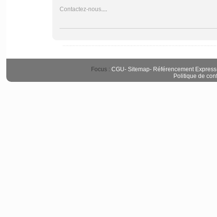
Contactez-nous
....
Focus :
CGU
-
Sitemap
-
Référencement Express
Politique de conf