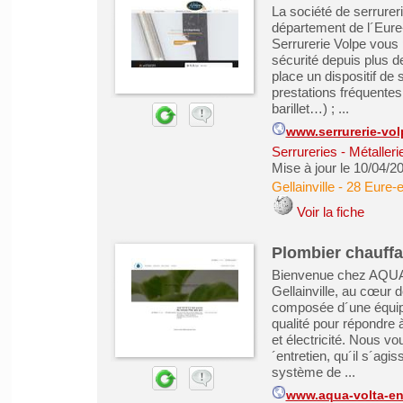
La société de serrureri
département de l´Eure-
Serrurerie Volpe vous 
sécurité depuis plus d
place un dispositif d
prestations fréquente
barillet…) ; ...
www.serrurerie-vo
Serrureries - Métaller
Mise à jour le 10/04/2
Gellainville
-
28 Eure-e
Voir la fiche
Plombier chauffa
Bienvenue chez AQUAVO
Gellainville, au cœur d
composée d´une équipe
qualité pour répondre 
et électricité. Nous 
´entretien, qu´il s´agi
système de ...
www.aqua-volta-en