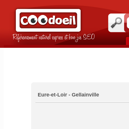
Référencement naturel express et bon jus SEO
Eure-et-Loir - Gellainville