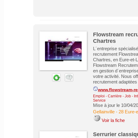
Flowstream recru
Chartres
L´entreprise spéciali
recrutement Flowstrea
Chartres, en Eure-et-Lo
Flowstream Recrutemen
en gestion d´entrepris
votre activité. Nous o
recrutement adaptées à
www.flowstream-r
Emploi - Carrière - Job - In
Service
Mise à jour le 10/04/2
Gellainville
-
28 Eure-e
Voir la fiche
Serrurier classiq