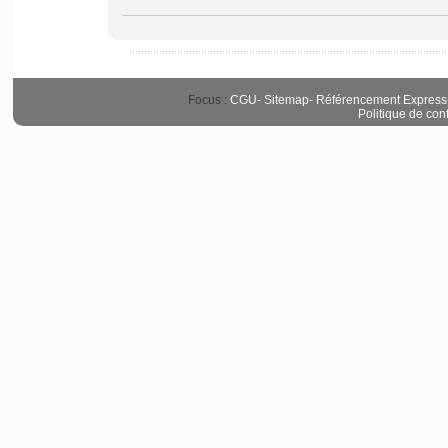
Focus :
CGU
-
Sitemap
-
Référencement Express
Politique de conf