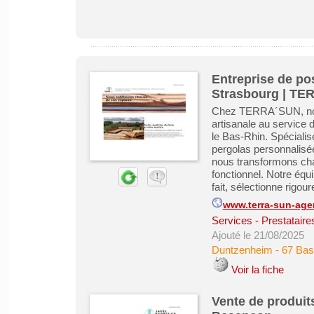
Entreprise de po
Strasbourg | T
Chez TERRA´SUN, nous
artisanale au service 
le Bas-Rhin. Spécialis
pergolas personnalisée
nous transformons cha
fonctionnel. Notre équi
fait, sélectionne rigou
www.terra-sun-age
Services - Prestataire
Ajouté le 21/08/2025
Duntzenheim
-
67 Bas
Voir la fiche
Vente de produit