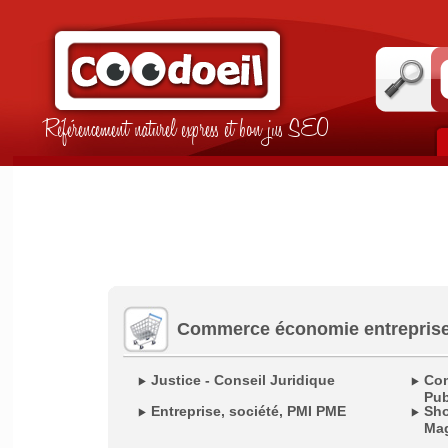
Référencement naturel express et bon jus SEO
Commerce économie entrepris
Justice - Conseil Juridique
Com
Pub
Entreprise, société, PMI PME
Sho
Ma