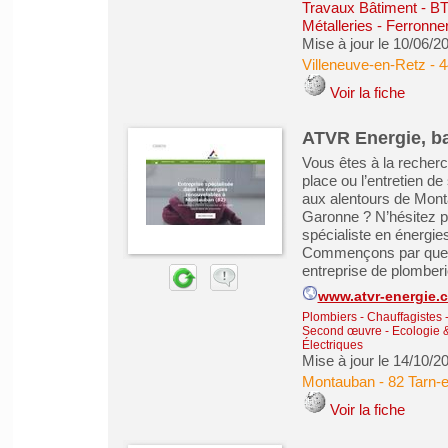
Travaux Bâtiment - B
Métalleries - Ferronne
Mise à jour le 10/06/2
Villeneuve-en-Retz
-
4
Voir la fiche
ATVR Energie, b
Vous êtes à la recherch
place ou l’entretien d
aux alentours de Mont
Garonne ? N’hésitez p
spécialiste en énergie
Commençons par quelqu
entreprise de plomberie
www.atvr-energie.
Plombiers - Chauffagistes - 
Second œuvre
-
Ecologie 
Électriques
Mise à jour le 14/10/2
Montauban
-
82 Tarn-
Voir la fiche