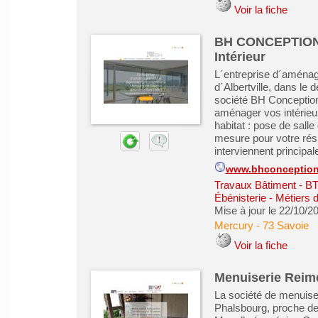
Voir la fiche
BH CONCEPTION 
Intérieur
L´entreprise d´aména
d´Albertville, dans le
société BH Conception
aménager vos intérieu
habitat : pose de salle
mesure pour votre ré
interviennent principale
www.bhconception
Travaux Bâtiment - B
Ébénisterie - Métiers 
Mise à jour le 22/10/2
Mercury
-
73 Savoie
Voir la fiche
Menuiserie Reime
La société de menuise
Phalsbourg, proche de