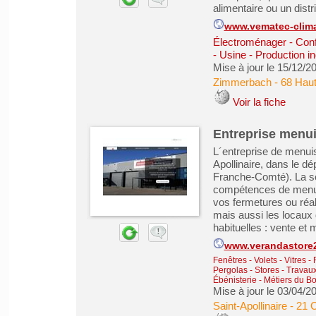
alimentaire ou un distri
www.vematec-clima
Électroménager - Conf
- Usine - Production in
Mise à jour le 15/12/2
Zimmerbach
-
68 Haut
Voir la fiche
Entreprise menuis
L´entreprise de menuis
Apollinaire, dans le d
Franche-Comté). La so
compétences de menuis
vos fermetures ou réa
mais aussi les locaux 
habituelles : vente et 
www.verandastore2
Fenêtres - Volets - Vitres -
Pergolas - Stores
-
Travaux
Ébénisterie - Métiers du Bo
Mise à jour le 03/04/2
Saint-Apollinaire
-
21 C