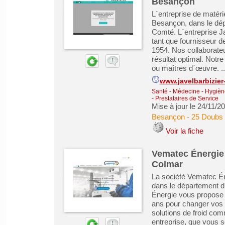
Besançon
L´entreprise de matéri
Besançon, dans le dé
Comté. L´entreprise Ja
tant que fournisseur d
1954. Nos collaborateu
résultat optimal. Notre
ou maîtres d´œuvre. ..
www.javelbarbizier-
Santé - Médecine - Hygiène
- Prestataires de Service
Mise à jour le 24/11/2
Besançon
-
25 Doubs
Voir la fiche
Vematec Énergie -
Colmar
La société Vematec Én
dans le département d
Énergie vous propose s
ans pour changer vos 
solutions de froid com
entreprise, que vous so