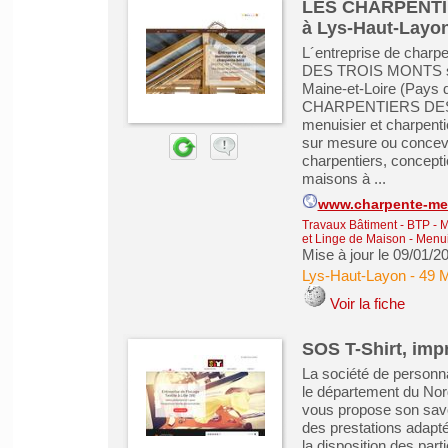
LES CHARPENTIE
à Lys-Haut-Layo
L´entreprise de ch
DES TROIS MONTS se t
Maine-et-Loire (Pays
CHARPENTIERS DES T
menuisier et charpenti
sur mesure ou concevoi
charpentiers, concepti
maisons à ...
www.charpente-men
Travaux Bâtiment - BTP - 
et Linge de Maison
-
Menuis
Mise à jour le 09/01/2
Lys-Haut-Layon
-
49 M
Voir la fiche
SOS T-Shirt, impr
La société de personnal
le département du Nor
vous propose son savoi
des prestations adapt
la disposition des part