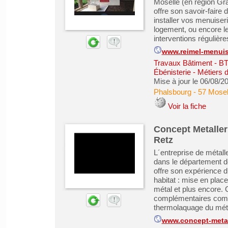
Moselle (en région Gr
offre son savoir-faire
installer vos menuise
logement, ou encore l
interventions régulières
www.reimel-menuis
Travaux Bâtiment - B
Ébénisterie - Métiers 
Mise à jour le 06/08/2
Phalsbourg
-
57 Mosel
Voir la fiche
Concept Metalleri
Retz
L´entreprise de métall
dans le département de
offre son expérience d
habitat : mise en place
métal et plus encore. 
complémentaires comm
thermolaquage du méta
www.concept-metal