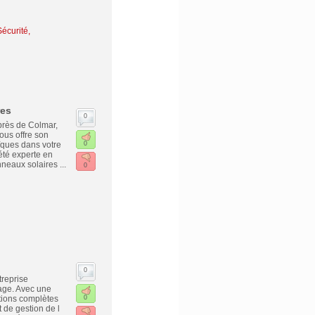
écurité,
res
0
 près de Colmar,
ous offre son
aïques dans votre
0
iété experte en
neaux solaires ...
0
0
treprise
fage. Avec une
utions complètes
0
 de gestion de l