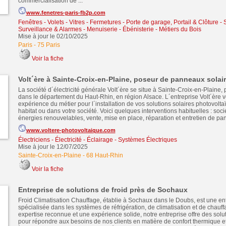
commercialisation de ...
www.fenetres-paris-fb2p.com
Fenêtres - Volets - Vitres - Fermetures
-
Porte de garage, Portail & Clôture
-
S
Surveillance & Alarmes
-
Menuiserie - Ébénisterie - Métiers du Bois
Mise à jour le 02/10/2025
Paris
-
75 Paris
Voir la fiche
Volt´ère à Sainte-Croix-en-Plaine, poseur de panneaux solai
La société d´électricité générale Volt´ère se situe à Sainte-Croix-en-Plaine,
dans le département du Haut-Rhin, en région Alsace. L´entreprise Volt´ère v
expérience du métier pour l´installation de vos solutions solaires photovolt
habitat ou dans votre société. Voici quelques interventions habituelles : soc
énergies renouvelables, vente, mise en place, réparation et entretien de pan
www.voltere-photovoltaique.com
Électriciens - Électricité - Éclairage - Systèmes Électriques
Mise à jour le 12/07/2025
Sainte-Croix-en-Plaine
-
68 Haut-Rhin
Voir la fiche
Entreprise de solutions de froid près de Sochaux
Froid Climatisation Chauffage, établie à Sochaux dans le Doubs, est une en
spécialisée dans les systèmes de réfrigération, de climatisation et de chauf
expertise reconnue et une expérience solide, notre entreprise offre des sol
pour répondre aux besoins de nos clients en matière de confort thermique et