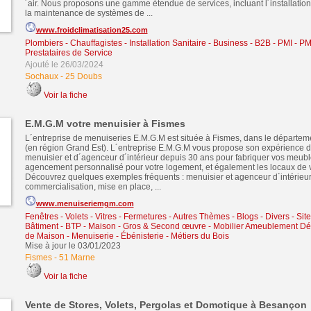
´air. Nous proposons une gamme étendue de services, incluant l´installation,
la maintenance de systèmes de ...
www.froidclimatisation25.com
Plombiers - Chauffagistes - Installation Sanitaire
-
Business - B2B - PMI - P
Prestataires de Service
Ajouté le 26/03/2024
Sochaux
-
25 Doubs
Voir la fiche
E.M.G.M votre menuisier à Fismes
L´entreprise de menuiseries E.M.G.M est située à Fismes, dans le départem
(en région Grand Est). L´entreprise E.M.G.M vous propose son expérience d
menuisier et d´agenceur d´intérieur depuis 30 ans pour fabriquer vos meubl
agencement personnalisé pour votre logement, et également les locaux de v
Découvrez quelques exemples fréquents : menuisier et agenceur d´intérieur
commercialisation, mise en place, ...
www.menuiseriemgm.com
Fenêtres - Volets - Vitres - Fermetures
-
Autres Thèmes - Blogs - Divers - Sit
Bâtiment - BTP - Maison - Gros & Second œuvre
-
Mobilier Ameublement Déc
de Maison
-
Menuiserie - Ébénisterie - Métiers du Bois
Mise à jour le 03/01/2023
Fismes
-
51 Marne
Voir la fiche
Vente de Stores, Volets, Pergolas et Domotique à Besançon