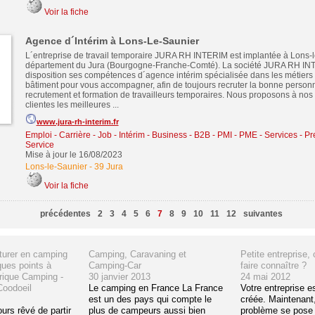
Voir la fiche
Agence d´Intérim à Lons-Le-Saunier
L´entreprise de travail temporaire JURA RH INTERIM est implantée à Lons-l
département du Jura (Bourgogne-Franche-Comté). La société JURA RH INT
disposition ses compétences d´agence intérim spécialisée dans les métiers d
bâtiment pour vous accompagner, afin de toujours recruter la bonne person
recrutement et formation de travailleurs temporaires. Nous proposons à nos 
clientes les meilleures ...
www.jura-rh-interim.fr
Emploi - Carrière - Job - Intérim
-
Business - B2B - PMI - PME
-
Services - Pr
Service
Mise à jour le 16/08/2023
Lons-le-Saunier
-
39 Jura
Voir la fiche
précédentes
2
3
4
5
6
7
8
9
10
11
12
suivantes
nturer en camping
Camping, Caravaning et
Petite entreprise
ques points à
Camping-Car
faire connaître ?
rique Camping -
30 janvier 2013
24 mai 2012
oodoeil
Le camping en France La France
Votre entreprise e
est un des pays qui compte le
créée. Maintenant,
urs rêvé de partir
plus de campeurs aussi bien
problème se pose