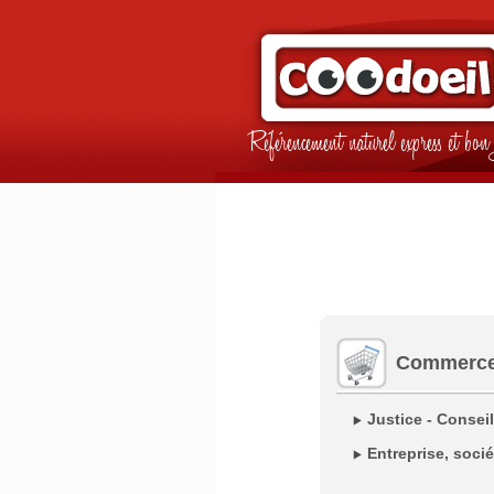
Référencement naturel express et b
Commerce 
Justice - Consei
Entreprise, soci