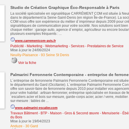
Studio de Création Graphique Éco-Responsable à Paris
La société spécialisée en signalétique CARRÉMENT COM est située à Neui
dans le département la Seine-Saint-Denis (en région Île-de-France). La 
COM vous offre son expérience du métier d´imprimeur depuis 2009 pour cré
signalétiques de communication pour votre société. Nos solutions sont bien
chaque métier : garage auto, agence d´emploi, agriculteur ou encore boula
plusieurs exemples fréquents : ...
www.carrementcom-avis.fr
Publicité - Marketing - Webmarketing
-
Services - Prestataires de Service
Mise à jour le 24/06/2024
Neuilly-Plaisance
-
93 Seine St Denis
Voir la fiche
Palmarini Ferronnerie Contemporaine - entreprise de ferrone
L´entreprise de ferronnerie Palmarini Ferronnerie Contemporaine est situé
le département du Gard (Occitanie). L´entreprise Palmarini Ferronnerie Co
offre son savoir-faire de ferronnerie depuis 2010 pour installer vos agence
pour votre habitat : artisan-ferronnier, entreprise spécialisée en travaux de f
´escaliers acier et bois sur-mesure, garde-corps acier, acier / verre, mobilier a
sur-mesure : tables de ...
www.palmarini-escalier.com
Travaux Bâtiment - BTP - Maison - Gros & Second œuvre
-
Menuiserie - Ébén
du Bois
Mise à jour le 19/04/2023
Anduze
-
30 Gard