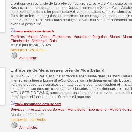
L´entreprise spécialiste de la protection solaire Stores Marc Malafosse est 
Besançon, dans le département du Doubs. L´entreprise Stores Marc Malafo
son expérience du métier pour concevoir vos protections solaires : stores ext
films de protection, pergolas, tout en créant un aménagement personnalisé d
pour votre logement. Nous nous déplaçons avant tout sur le département d
avons la possibilité ...
www.malafosse-stores.fr
Fenêtres - Volets - Vitres - Fermetures
-
Vérandas - Pergolas - Stores
-
Menui
Ébénisterie - Métiers du Bois
Mise à jour le 24/11/2025
Besançon
-
25 Doubs
Voir la fiche
Entreprise de Menuiseries près de Montbéliard
MENUISERIE DEVAUX est une entreprise spécialisée dans les menuiseries 
intérieures, située à Longeville-Sur-Doubs, dans le département du Doub
fiers de proposer des services de haute qualité pour la conception et l´instal
menuiseries sur mesure, répondant aux besoins et aux exigences de nos cl
MENUISERIE DEVAUX, nous comprenons l´importance d´avoir des menuiseri
esthétiques et fonctionnelles. Que ce soit pour vos ...
www.menuiserie-devaux.com
Services - Prestataires de Service
-
Menuiserie - Ébénisterie - Métiers du Bo
Ajouté le 10/01/2024
Longeville
-
25 Doubs
Voir la fiche