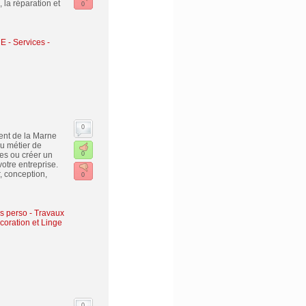
 la réparation et
0
ME
-
Services -
0
ent de la Marne
u métier de
es ou créer un
0
otre entreprise.
, conception,
0
es perso
-
Travaux
oration et Linge
0