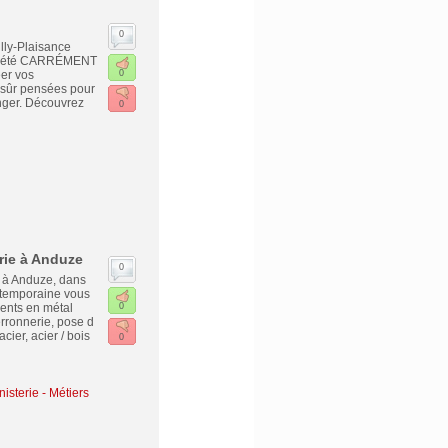
0
lly-Plaisance
société CARRÉMENT
er vos
0
 sûr pensées pour
nger. Découvrez
0
rie à Anduze
0
e à Anduze, dans
ntemporaine vous
ments en métal
0
erronnerie, pose d
cier, acier / bois
0
isterie - Métiers