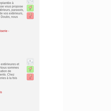
implantée à
sse vous propose
érieurs, parasols,
0
e vos extérieurs,
u Doubs, nous
0
serie -
0
extérieures et
s. Nous sommes
lation de
0
ients. Chez
es à la fois
0
is