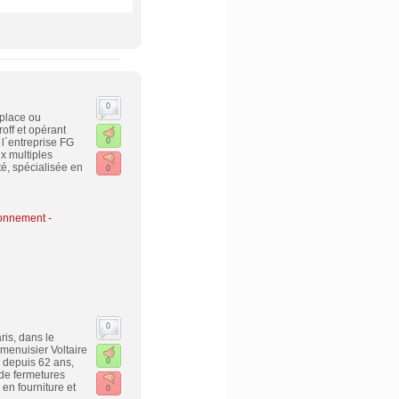
0
 place ou
off et opérant
 l´entreprise FG
0
x multiples
té, spécialisée en
0
ronnement
-
0
ris, dans le
menuisier Voltaire
 depuis 62 ans,
0
 de fermetures
en fourniture et
0