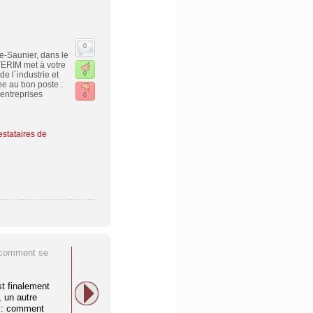
0
e-Saunier, dans le
ERIM met à votre
e l´industrie et
0
ne au bon poste :
entreprises
0
estataires de
, comment se
st finalement
 un autre
 : comment