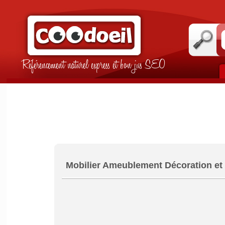
Référencement naturel express et bon jus SEO
Mobilier Ameublement Décoration et