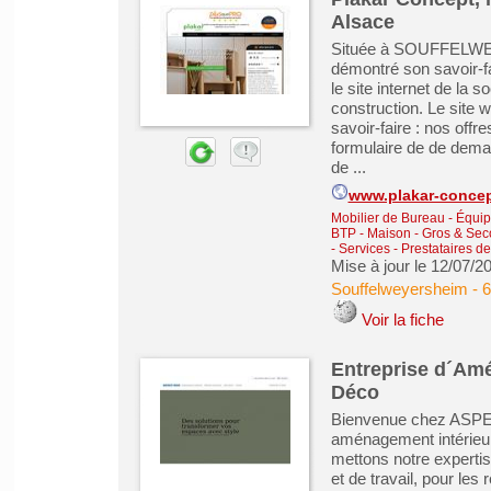
Alsace
Située à SOUFFELWEYE
démontré son savoir-fa
le site internet de la 
construction. Le site 
savoir-faire : nos offre
formulaire de de demand
de ...
www.plakar-concep
Mobilier de Bureau - Équip
BTP - Maison - Gros & Se
-
Services - Prestataires d
Mise à jour le 12/07/2
Souffelweyersheim
-
6
Voir la fiche
Entreprise d´Amé
Déco
Bienvenue chez ASPEC
aménagement intérieur,
mettons notre expertis
et de travail, pour les