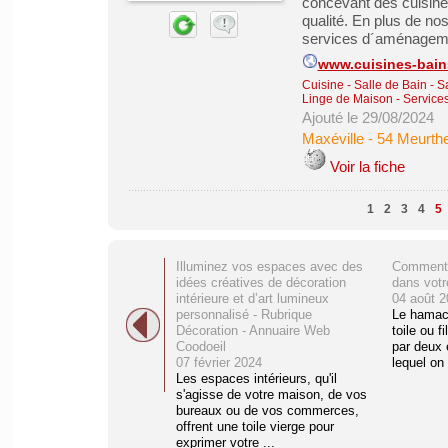
concevant des cuisines
qualité. En plus de no
services d´aménagemen
www.cuisines-bains
Cuisine - Salle de Bain - 
Linge de Maison
-
Services
Ajouté le 29/08/2024
Maxéville
-
54 Meurthe
Voir la fiche
1
2
3
4
5
Illuminez vos espaces avec des
Comment 
idées créatives de décoration
dans votre
intérieure et d’art lumineux
04 août 2
personnalisé - Rubrique
Le hamac 
Décoration - Annuaire Web
toile ou f
Coodoeil
par deux 
07 février 2024
lequel on 
Les espaces intérieurs, qu'il
s'agisse de votre maison, de vos
bureaux ou de vos commerces,
offrent une toile vierge pour
exprimer votre ...