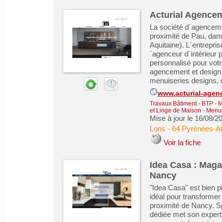
Acturial Agencem
La société d´agencemen
proximité de Pau, dan
Aquitaine). L´entrepri
´agenceur d´intérieur
personnalisé pour votr
agencement et design d
menuiseries designs, d
www.acturial-agen
Travaux Bâtiment - BTP - 
et Linge de Maison
-
Menuis
Mise à jour le 16/08/2
Lons
-
64 Pyrénées-At
Voir la fiche
Idea Casa : Mag
Nancy
"Idea Casa" est bien p
idéal pour transformer
proximité de Nancy. S
dédiée met son expert