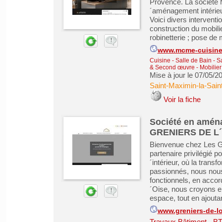
Provence. La société 
´aménagement intérieu
Voici divers interventio
construction du mobilie
robinetterie ; pose de 
www.mcme-cuisin
Cuisine - Salle de Bain - 
& Second œuvre
-
Mobilie
Mise à jour le 07/05/2
Saint-Maximin-la-Sai
Voir la fiche
Société en aména
GRENIERS DE L
Bienvenue chez Les Gr
partenaire privilégié 
´intérieur, où la tran
passionnés, nous nou
fonctionnels, en accor
´Oise, nous croyons en
espace, tout en ajoutan
www.greniers-de-lo
Travaux Bâtiment - B