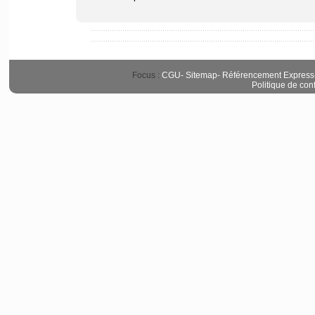
Focus :
CGU
-
Sitemap
-
Référencement Express
Politique de conf