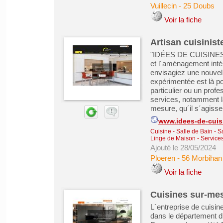
Vuillecin
-
25 Doubs
Voir la fiche
Artisan cuisinist
"IDÉES DE CUISINES" e
et l´aménagement inté
envisagiez une nouvell
expérimentée est là p
particulier ou un pro
services, notamment la
mesure, qu´il s´agisse 
www.idees-de-cuis
Cuisine - Salle de Bain - 
Linge de Maison
-
Services
Ajouté le 28/05/2024
Ploeren
-
56 Morbihan
Voir la fiche
Cuisines sur-mes
L´entreprise de cuisi
dans le département d