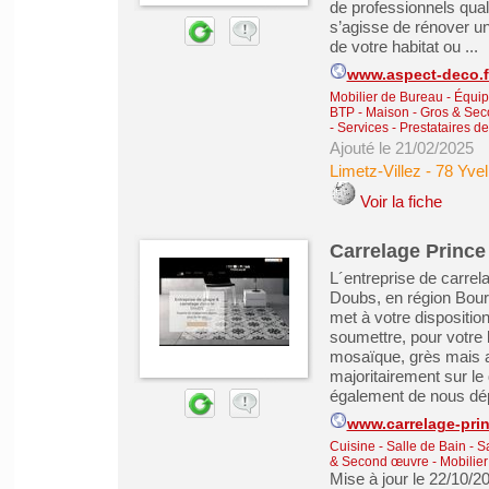
de professionnels quali
s’agisse de rénover un
de votre habitat ou ...
www.aspect-deco.f
Mobilier de Bureau - Équip
BTP - Maison - Gros & Se
-
Services - Prestataires d
Ajouté le 21/02/2025
Limetz-Villez
-
78 Yvel
Voir la fiche
Carrelage Prince 
L´entreprise de carrel
Doubs, en région Bour
met à votre dispositio
soumettre, pour votre 
mosaïque, grès mais au
majoritairement sur l
également de nous dépl
www.carrelage-prin
Cuisine - Salle de Bain - 
& Second œuvre
-
Mobilie
Mise à jour le 22/10/2