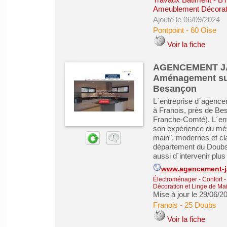
Ameublement Décorati
Ajouté le 06/09/2024
Pontpoint
-
60 Oise
Voir la fiche
AGENCEMENT JAC
Aménagement sur
Besançon
L´entreprise d´age
à Franois, près de Be
Franche-Comté). L´
son expérience du méti
main", modernes et cl
département du Doubs 
aussi d´intervenir plus 
www.agencement-ja
Électroménager - Confort 
Décoration et Linge de Ma
Mise à jour le 29/06/2
Franois
-
25 Doubs
Voir la fiche