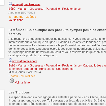
monpetitprecieux.com
Bébé - Maman - Grossesse - Parentalité - Petite enfance
Ajouté le 15/07/2025
Terrebonne - Québec
-
Voir la fiche
ID Mômes : l’e-boutique des produits sympas pour les enfant
parents
À la recherche d´idées de cadeaux de naissance ? Vous trouverez certaine
intéressants sur la boutique en ligne ID Mômes. Des articles tendance et pr
bébés et mamans Le site e-commerce https://www.idmomes.com est l´endroit
dénicher des articles tendances et pratiques pour les nourrissons et les m
vous plonge dans un univers de douceur et vous réserve un large choix d´ar
catalogue de produits. La catégorie ...
www.idmomes.com
Bébé - Maman - Grossesse - Parentalité - Petite enfance
-
Cadeau idées ca
commerce - Shopping - Bons plans - Codes promo
Mise à jour le 04/11/2024
Chatou
-
78 Yvelines
Voir la fiche
Les Tibidous
site spécialise dans la pédagogie des enfants à partir de 2 ans. Chloe, Theo 
à jouer à apprendre avec eux.Tu trouveras des jeux, des activités récréative
coloriages, des déguisements et des logiciels ludo-éducatifs.De nombreux c