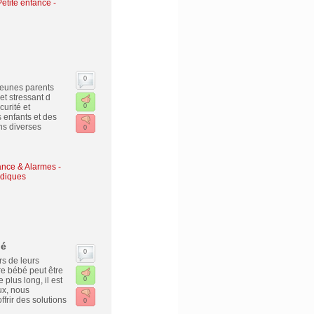
Petite enfance
-
0
jeunes parents
et stressant d
curité et
0
 enfants et des
ns diverses
0
lance & Alarmes
-
udiques
bé
0
rs de leurs
e bébé peut être
lus long, il est
0
ux, nous
rir des solutions
0