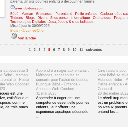
parents. Un site pour les enfants à découvrir en famille.
www.tibidous.com
Bébé - Maman - Grossesse - Parentalité - Petite enfance
-
Cadeau idées ca
Thèmes - Blogs - Divers - Sites perso
-
Informatique - Ordinateurs - Program
Technologies Digitales
-
Jeux, Jouets & sites ludiques
Mise à jour le 30/09/2025
Blois
-
41 Loir-et-Cher
Voir la fiche
1
2
3
4
5
6
7
8
9
10
11
suivantes
r sa poussette 3
Apprendre à nager aux enfants :
Cinq raisons pour 
ue Bébé - Maman
Méthodes, accessoires et
votre bébé se révei
rentalité - Petite
conseils pour l’achat de bouées -
Rubrique Bébé - Pa
aire Web Coodoeil
Rubrique Bébé - Enfance -
Petite enfance - 
023
Annuaire Web Coodoeil
Coodoeil
 roues est une
31 mai 2023
28 décembre 202
ive, esthétique et
Apprendre à nager est une
Le réveil trop mat
 dispose, comme
compétence essentielle pour les
est un problème c
ue, de trois roues
enfants, leur offrant une
nouveaux parents.
expérience aquatique sécurisée
entend les ...
...