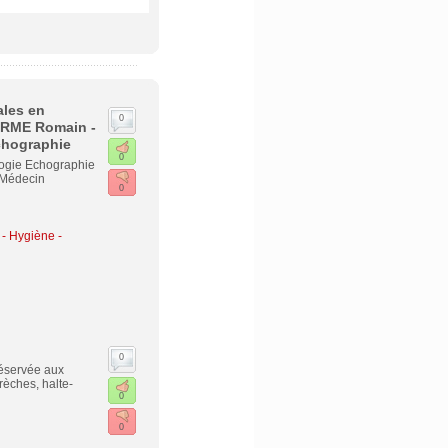
ales en
0
ERME Romain -
chographie
0
logie Echographie
 Médecin
0
- Hygiène -
0
réservée aux
rèches, halte-
0
0