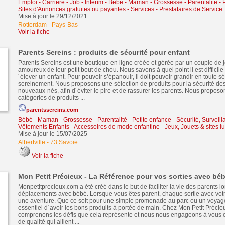
Emploi - Carrière - Job - Intérim
-
Bébé - Maman - Grossesse - Parentalité - 
Sites d'Annonces gratuites ou payantes
-
Services - Prestataires de Service
Mise à jour le 29/12/2021
Rotterdam - Pays-Bas
-
Voir la fiche
Parents Sereins : produits de sécurité pour enfant
Parents Sereins est une boutique en ligne créée et gérée par un couple de 
amoureux de leur petit bout de chou. Nous savons à quel point il est difficile 
´élever un enfant. Pour pouvoir s’épanouir, il doit pouvoir grandir en toute sé
sereinement. Nous proposons une sélection de produits pour la sécurité des
nouveaux-nés, afin d´éviter le pire et de rassurer les parents. Nous proposo
catégories de produits ...
parentssereins.com
Bébé - Maman - Grossesse - Parentalité - Petite enfance
-
Sécurité, Surveil
Vêtements Enfants - Accessoires de mode enfantine
-
Jeux, Jouets & sites l
Mise à jour le 15/07/2025
Albertville
-
73 Savoie
Voir la fiche
Mon Petit Précieux - La Référence pour vos sorties avec bé
Monpetitprecieux.com a été créé dans le but de faciliter la vie des parents lo
déplacements avec bébé. Lorsque vous êtes parent, chaque sortie avec votr
une aventure. Que ce soit pour une simple promenade au parc ou un voyage p
essentiel d´avoir les bons produits à portée de main. Chez Mon Petit Précie
comprenons les défis que cela représente et nous nous engageons à vous off
de qualité qui allient ...