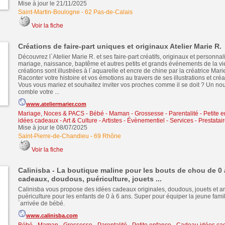
Mise à jour le 21/11/2025
Saint-Martin-Boulogne
-
62 Pas-de-Calais
Voir la fiche
Créations de faire-part uniques et originaux Atelier Marie R.
Découvrez l´Atelier Marie R. et ses faire-part créatifs, originaux et personna
mariage, naissance, baptême et autres petits et grands événements de la vie
créations sont illustrées à l´aquarelle et encre de chine par la créatrice Mar
Raconter votre histoire et vos émotions au travers de ses illustrations et créa
Vous vous mariez et souhaitez inviter vos proches comme il se doit ? Un nou
comble votre ...
www.ateliermarier.com
Mariage, Noces & PACS
-
Bébé - Maman - Grossesse - Parentalité - Petite 
idées cadeaux
-
Art & Culture - Artistes - Évènementiel
-
Services - Prestatai
Mise à jour le 08/07/2025
Saint-Pierre-de-Chandieu
-
69 Rhône
Voir la fiche
Calinisba - La boutique maline pour les bouts de chou de 0 
cadeaux, doudous, puériculture, jouets ...
Calinisba vous propose des idées cadeaux originales, doudous, jouets et ar
puériculture pour les enfants de 0 à 6 ans. Super pour équiper la jeune famille
´arrivée de bébé.
www.calinisba.com