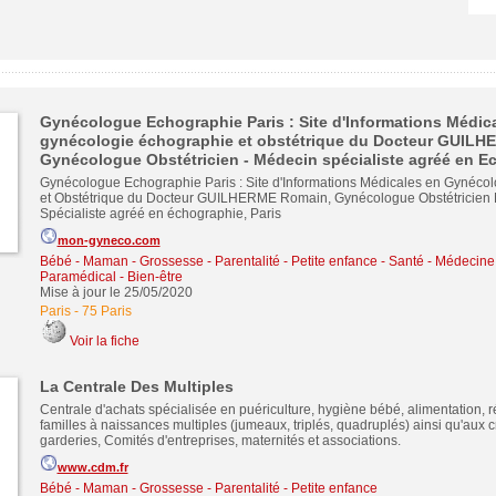
Gynécologue Echographie Paris : Site d'Informations Médic
gynécologie échographie et obstétrique du Docteur GUILH
Gynécologue Obstétricien - Médecin spécialiste agréé en E
Gynécologue Echographie Paris : Site d'Informations Médicales en Gynéco
et Obstétrique du Docteur GUILHERME Romain, Gynécologue Obstétricien
Spécialiste agréé en échographie, Paris
mon-gyneco.com
Bébé - Maman - Grossesse - Parentalité - Petite enfance
-
Santé - Médecine 
Paramédical - Bien-être
Mise à jour le 25/05/2020
Paris
-
75 Paris
Voir la fiche
La Centrale Des Multiples
Centrale d'achats spécialisée en puériculture, hygiène bébé, alimentation, 
familles à naissances multiples (jumeaux, triplés, quadruplés) ainsi qu'aux c
garderies, Comités d'entreprises, maternités et associations.
www.cdm.fr
Bébé - Maman - Grossesse - Parentalité - Petite enfance