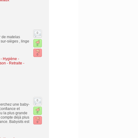
deaux
0
ur de matelas
 sur-sièges , linge
0
0
- Hygiène -
ison
-
Retraite -
0
herchez une baby-
confiance et
u la plus grande
0
 compte déjà plus
ance. Babysits est
0