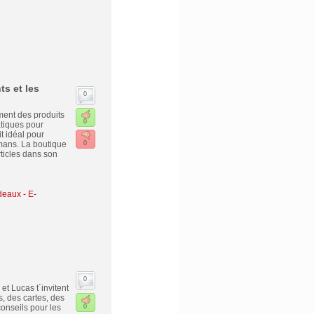
s et les
0
ment des produits
0
atiques pour
 idéal pour
amans. La boutique
0
ticles dans son
deaux
-
E-
0
et Lucas t´invitent
s, des cartes, des
onseils pour les
0