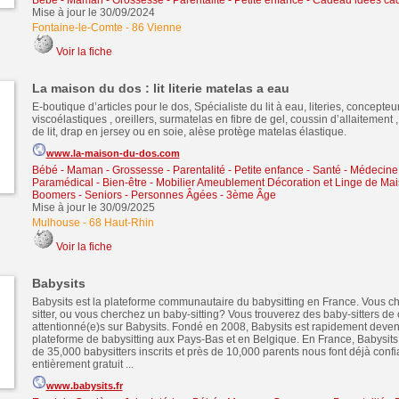
Bébé - Maman - Grossesse - Parentalité - Petite enfance
-
Cadeau idées ca
Mise à jour le 30/09/2024
Fontaine-le-Comte
-
86 Vienne
Voir la fiche
La maison du dos : lit literie matelas a eau
E-boutique d’articles pour le dos, Spécialiste du lit à eau, literies, concepte
viscoélastiques , oreillers, surmatelas en fibre de gel, coussin d’allaitement ,
de lit, drap en jersey ou en soie, alèse protège matelas élastique.
www.la-maison-du-dos.com
Bébé - Maman - Grossesse - Parentalité - Petite enfance
-
Santé - Médecine 
Paramédical - Bien-être
-
Mobilier Ameublement Décoration et Linge de Ma
Boomers - Seniors - Personnes Âgées - 3ème Âge
Mise à jour le 30/09/2025
Mulhouse
-
68 Haut-Rhin
Voir la fiche
Babysits
Babysits est la plateforme communautaire du babysitting en France. Vous c
sitter, ou vous cherchez un baby-sitting? Vous trouverez des baby-sitters de 
attentionné(e)s sur Babysits. Fondé en 2008, Babysits est rapidement deven
plateforme de babysitting aux Pays-Bas et en Belgique. En France, Babysits
de 35,000 babysitters inscrits et près de 10,000 parents nous font déjà confi
entièrement gratuit ...
www.babysits.fr