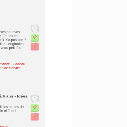
0
lisés pour vos
. Toutes les
ie R. Sa passion ?
0
tions originales.
veau petit être
0
enfance
-
Cadeau
res de Service
à 6 ans - Idées
0
ticles malins de
0
 et fêter l
0