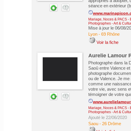
appropriés à adopter, 
séance en extérieur (ba
www.marinapicon.
Mariage, Noces & PACS
-
Photographes
-
Art & Cultu
Mise à jour le 06/08/2
Lyon
-
69 Rhône
Voir la fiche
Aurelie Lamour 
Photographe dans la Dr
Saoû entre Valence et
photographe documenta
ou de Valence. Je me 
comme une naissance. 
votre vie, avec sens et
témoigner de votre quot
www.aurelielamour
Mariage, Noces & PACS
-
Photographes
-
Art & Cultu
Ajouté le 22/06/2020
Saou
-
26 Drôme