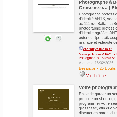
Photographe à Be
Grossesse… | Ete
Photographe professio
d’identité ANTS, séanc
au 111 rue Battant à B
photographie professi
d’identité agréées AN
extérieur (portrait, c
mariage et vidéaste de
eternitystudio.fr
Mariage, Noces & PACS
-
Photographes
-
Sites d'An
Ajouté le 16/02/2026
Besançon
-
25 Doubs
Voir la fiche
Votre photographe
Envie de garder un so
propose un shooting gr
programmer votre séan
grossesse, afin que vo
discuter en amont du 