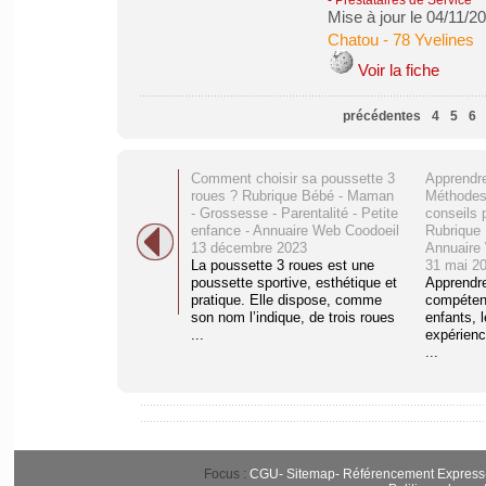
- Prestataires de Service
Mise à jour le 04/11/2
Chatou
-
78 Yvelines
Voir la fiche
précédentes
4
5
6
Comment choisir sa poussette 3
Apprendre
roues ? Rubrique Bébé - Maman
Méthodes,
- Grossesse - Parentalité - Petite
conseils 
enfance - Annuaire Web Coodoeil
Rubrique 
13 décembre 2023
Annuaire
La poussette 3 roues est une
31 mai 2
poussette sportive, esthétique et
Apprendre
pratique. Elle dispose, comme
compétenc
son nom l’indique, de trois roues
enfants, l
...
expérienc
...
Focus :
CGU
-
Sitemap
-
Référencement Express