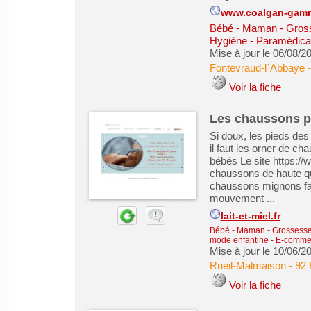
www.coalgan-gam
Bébé - Maman - Grosse
Hygiène - Paramédical
Mise à jour le 06/08/2
Fontevraud-l´Abbaye
Voir la fiche
Les chaussons po
Si doux, les pieds des
il faut les orner de c
bébés Le site https://w
chaussons de haute qu
chaussons mignons fab
mouvement ...
lait-et-miel.fr
Bébé - Maman - Grossesse -
mode enfantine
-
E-commer
Mise à jour le 10/06/2
Rueil-Malmaison
-
92 
Voir la fiche