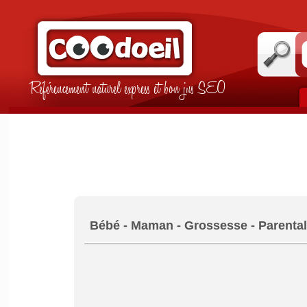
Référencement naturel express et bon jus SEO
Bébé - Maman - Grossesse - Parentali