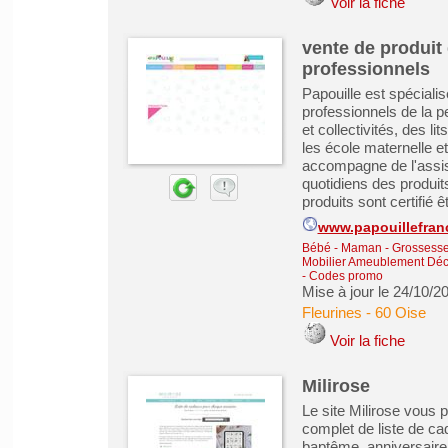
Voir la fiche
vente de produit 
professionnels
Papouille est spécialis
professionnels de la 
et collectivités, des l
les école maternelle et
accompagne de l'assis
quotidiens des produit
produits sont certifié êt
www.papouillefran
Bébé - Maman - Grossesse -
Mobilier Ameublement Déco
- Codes promo
Mise à jour le 24/10/2
Fleurines
-
60 Oise
Voir la fiche
Milirose
Le site Milirose vous p
complet de liste de ca
baptême, anniversaire