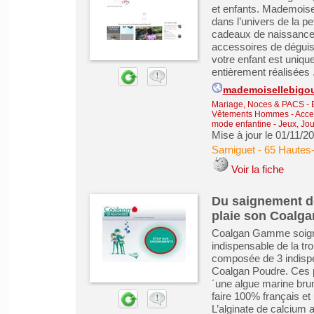
et enfants. Mademoise
dans l’univers de la p
cadeaux de naissances,
accessoires de déguis
votre enfant est unique
entièrement réalisées .
mademoisellebigou
Mariage, Noces & PACS
-
Vêtements Hommes - Acce
mode enfantine
-
Jeux, Jou
Mise à jour le 01/11/2
Sarniguet
-
65 Hautes
Voir la fiche
Du saignement de
plaie son Coalga
Coalgan Gamme soigne 
indispensable de la tr
composée de 3 indisp
Coalgan Poudre. Ces pa
´une algue marine bru
faire 100% français e
L’alginate de calcium a