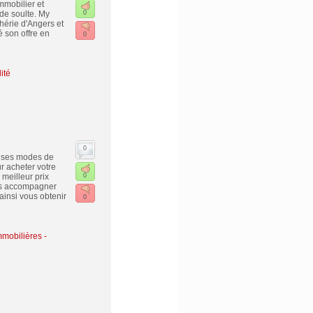
mmobilier et
de soulte. My
0
hérie d'Angers et
 son offre en
0
ité
0
t ses modes de
r acheter votre
meilleur prix
0
ous accompagner
ainsi vous obtenir
0
mobilières -