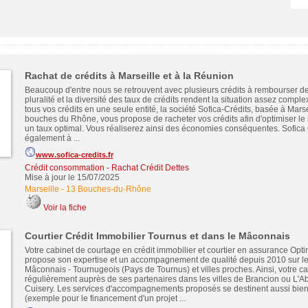
Rachat de crédits à Marseille et à la Réunion
Beaucoup d'entre nous se retrouvent avec plusieurs crédits à rembourser de 
pluralité et la diversité des taux de crédits rendent la situation assez compl
tous vos crédits en une seule entité, la société Sofica-Crédits, basée à Marse
bouches du Rhône, vous propose de racheter vos crédits afin d'optimiser l
un taux optimal. Vous réaliserez ainsi des économies conséquentes. Sofica 
également à ...
www.sofica-credits.fr
Crédit consommation
-
Rachat Crédit Dettes
Mise à jour le 15/07/2025
Marseille
-
13 Bouches-du-Rhône
Voir la fiche
Courtier Crédit Immobilier Tournus et dans le Mâconnais
Votre cabinet de courtage en crédit immobilier et courtier en assurance Opt
propose son expertise et un accompagnement de qualité depuis 2010 sur le
Mâconnais - Tournugeois (Pays de Tournus) et villes proches. Ainsi, votre cab
régulièrement auprès de ses partenaires dans les villes de Brancion ou L'
Cuisery. Les services d'accompagnements proposés se destinent aussi bien 
(exemple pour le financement d'un projet ...