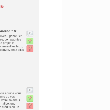
ité
ncredit.fr
0
ouveau genre : en
ques, compagnies
e projet, le
0
ctement les taux,
écouvrez en 3 clics
0
0
otre équipe vous
omme de vos
otre salaire, il
0
rnative: une
s crédits en un
0