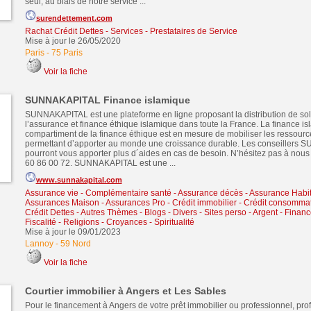
seul, au biais de notre service ...
surendettement.com
Rachat Crédit Dettes
-
Services - Prestataires de Service
Mise à jour le 26/05/2020
Paris
-
75 Paris
Voir la fiche
SUNNAKAPITAL Finance islamique
SUNNAKAPITAL est une plateforme en ligne proposant la distribution de sol
l’assurance et finance éthique islamique dans toute la France. La finance is
compartiment de la finance éthique est en mesure de mobiliser les ressourc
permettant d’apporter au monde une croissance durable. Les conseillers
pourront vous apporter plus d´aides en cas de besoin. N’hésitez pas à nous 
60 86 00 72. SUNNAKAPITAL est une ...
www.sunnakapital.com
Assurance vie - Complémentaire santé - Assurance décès
-
Assurance Habit
Assurances Maison - Assurances Pro
-
Crédit immobilier
-
Crédit consomma
Crédit Dettes
-
Autres Thèmes - Blogs - Divers - Sites perso
-
Argent - Financ
Fiscalité
-
Religions - Croyances - Spiritualité
Mise à jour le 09/01/2023
Lannoy
-
59 Nord
Voir la fiche
Courtier immobilier à Angers et Les Sables
Pour le financement à Angers de votre prêt immobilier ou professionnel, pro