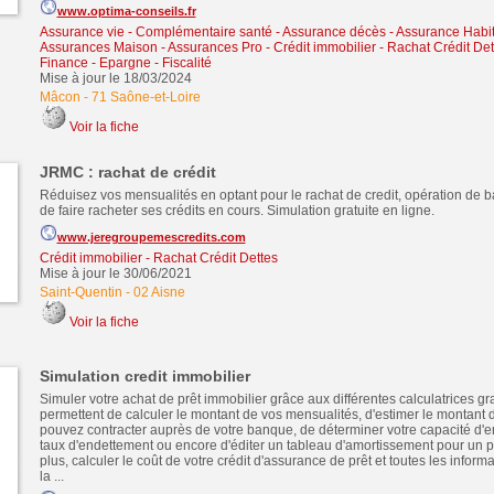
www.optima-conseils.fr
Assurance vie - Complémentaire santé - Assurance décès
-
Assurance Habit
Assurances Maison - Assurances Pro
-
Crédit immobilier
-
Rachat Crédit Det
Finance - Epargne - Fiscalité
Mise à jour le 18/03/2024
Mâcon
-
71 Saône-et-Loire
Voir la fiche
JRMC : rachat de crédit
Réduisez vos mensualités en optant pour le rachat de credit, opération de 
de faire racheter ses crédits en cours. Simulation gratuite en ligne.
www.jeregroupemescredits.com
Crédit immobilier
-
Rachat Crédit Dettes
Mise à jour le 30/06/2021
Saint-Quentin
-
02 Aisne
Voir la fiche
Simulation credit immobilier
Simuler votre achat de prêt immobilier grâce aux différentes calculatrices gr
permettent de calculer le montant de vos mensualités, d'estimer le montant 
pouvez contracter auprès de votre banque, de déterminer votre capacité d'e
taux d'endettement ou encore d'éditer un tableau d'amortissement pour un pr
plus, calculer le coût de votre crédit d'assurance de prêt et toutes les infor
la ...