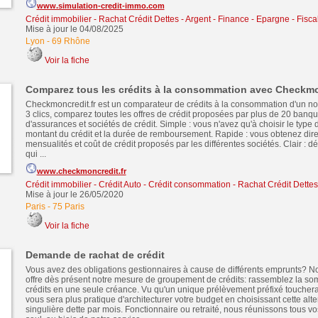
www.simulation-credit-immo.com
Crédit immobilier
-
Rachat Crédit Dettes
-
Argent - Finance - Epargne - Fiscal
Mise à jour le 04/08/2025
Lyon
-
69 Rhône
Voir la fiche
Comparez tous les crédits à la consommation avec Checkmo
Checkmoncredit.fr est un comparateur de crédits à la consommation d'un n
3 clics, comparez toutes les offres de crédit proposées par plus de 20 ban
d'assurances et sociétés de crédit. Simple : vous n'avez qu'à choisir le type d
montant du crédit et la durée de remboursement. Rapide : vous obtenez dire
mensualités et coût de crédit proposés par les différentes sociétés. Clair : d
qui ...
www.checkmoncredit.fr
Crédit immobilier
-
Crédit Auto
-
Crédit consommation
-
Rachat Crédit Dettes
Mise à jour le 26/05/2020
Paris
-
75 Paris
Voir la fiche
Demande de rachat de crédit
Vous avez des obligations gestionnaires à cause de différents emprunts? N
offre dès présent notre mesure de groupement de crédits: rassemblez la s
crédits en une seule créance. Vu qu'un unique prélèvement préfixé touchera v
vous sera plus pratique d'architecturer votre budget en choisissant cette alte
singulière dette par mois. Fonctionnaire ou retraité, nous réunissons tous vo