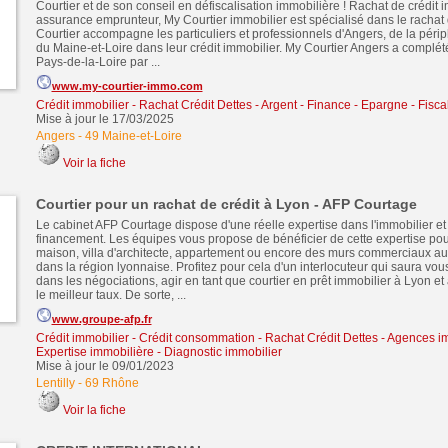
Courtier et de son conseil en défiscalisation immobilière ! Rachat de crédit i
assurance emprunteur, My Courtier immobilier est spécialisé dans le rachat 
Courtier accompagne les particuliers et professionnels d'Angers, de la périp
du Maine-et-Loire dans leur crédit immobilier. My Courtier Angers a complété
Pays-de-la-Loire par ...
www.my-courtier-immo.com
Crédit immobilier
-
Rachat Crédit Dettes
-
Argent - Finance - Epargne - Fiscal
Mise à jour le 17/03/2025
Angers
-
49 Maine-et-Loire
Voir la fiche
Courtier pour un rachat de crédit à Lyon - AFP Courtage
Le cabinet AFP Courtage dispose d'une réelle expertise dans l'immobilier e
financement. Les équipes vous propose de bénéficier de cette expertise pou
maison, villa d'architecte, appartement ou encore des murs commerciaux au 
dans la région lyonnaise. Profitez pour cela d'un interlocuteur qui saura v
dans les négociations, agir en tant que courtier en prêt immobilier à Lyon et 
le meilleur taux. De sorte, ...
www.groupe-afp.fr
Crédit immobilier
-
Crédit consommation
-
Rachat Crédit Dettes
-
Agences im
Expertise immobilière - Diagnostic immobilier
Mise à jour le 09/01/2023
Lentilly
-
69 Rhône
Voir la fiche