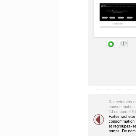
Racheter vos cr
consommation
13 octobre 201
Faites racheter 
consommation 
et regroupez-l
temps. De nomb