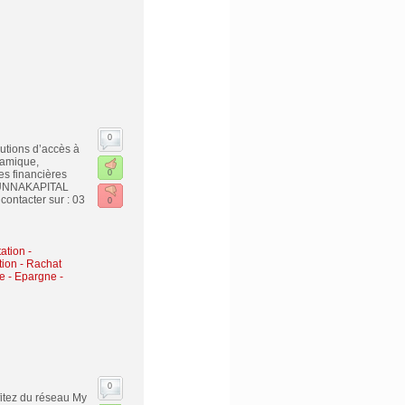
0
utions d’accès à
lamique,
es financières
0
 SUNNAKAPITAL
contacter sur : 03
0
ation -
tion
-
Rachat
e - Epargne -
0
fitez du réseau My