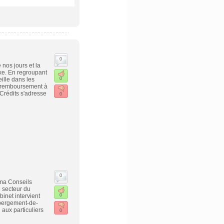
0
nos jours et la
exe. En regroupant
ille dans les
0
e remboursement à
Crédits s'adresse
0
0
ima Conseils
 secteur du
inet intervient
0
Abergement-de-
aux particuliers
0