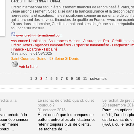
CREDIT INTERNATIONAL
Credit International est un établissement financier de renom basé à Paris, d
7ème arrondissement. Spécialisé dans la bancassurance et la gestion patri
non-résidents et expatriés, il s´est positionné comme un partenaire de conf
qui cherchent des services financiers de qualité en France. Avec une expér
10 ans dans le domaine, Credit International s´est forgé une solide réputatio
solutions sur mesure ...
www.credit-international.com
Assurance Habitation - Assurances Maison - Assurances Pro
-
Crédit immobi
Crédit Dettes
-
Agences immobilières - Expertise immobilière - Diagnostic i
Finance - Epargne - Fiscalité
Mise à jour le 01/09/2025
Saint-Ouen-sur-Seine
-
93 Seine St Denis
Voir la fiche
1
2
3
4
5
6
7
8
9
10
11
suivantes
édits à la
Le rachat de crédit: quand, où et
Le rachat de prêt 
pourquoi?
20 septembre 201
8
01 octobre 2018
Parmi les options 
vos crédits à la
Étant donné que les banques se
crédit, l’un des p
pour économiser
battent entre elles afin d’attirer et
est le rachat de c
es en même
retenir toujours plus de clients,
(RAC), ou le rachat
reux ...
les rachats de ...