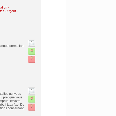
ation -
tes
-
Argent -
0
banque permettant
0
0
0
atuites qui vous
du prêt que vous
mprunt et votre
0
êt à taux fixe. De
mations concernant
0