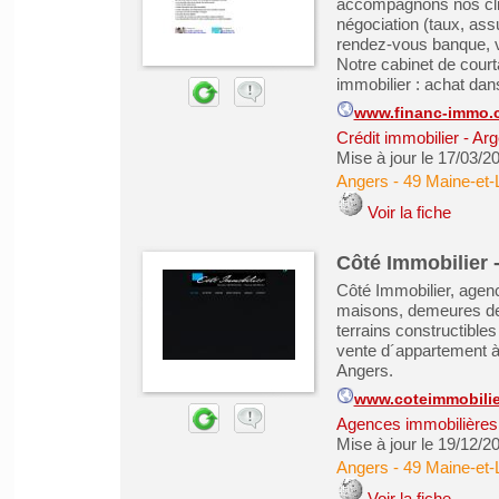
accompagnons nos clien
négociation (taux, as
rendez-vous banque, vé
Notre cabinet de court
immobilier : achat dans
www.financ-immo.
Crédit immobilier
-
Arg
Mise à jour le 17/03/2
Angers
-
49 Maine-et-
Voir la fiche
Côté Immobilier 
Côté Immobilier, agen
maisons, demeures de 
terrains constructible
vente d´appartement à
Angers.
www.coteimmobilier
Agences immobilières -
Mise à jour le 19/12/2
Angers
-
49 Maine-et-
Voir la fiche