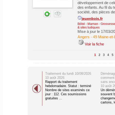
développement de celui-
des enfants. Au fil du
société, des pièces de 
jeuenbois.fr
Bébé - Maman - Grossesse -
& sites ludiques
Mise à jour le 17/03/2
Angers
-
49 Maine-et-
Voir la fiche
1
2
3
4
5
Traitement du lundi 10/08/2026
Déménage
10 août 2026
comment o
Rapport du traitement
sans enc
hebdomadaire. Statut : terminé
10 août 2
Nombre de sites examinés ce
Un démén
jour : 112. Ces soumissions
souvent b
gratuites ...
changemen
cartons, l