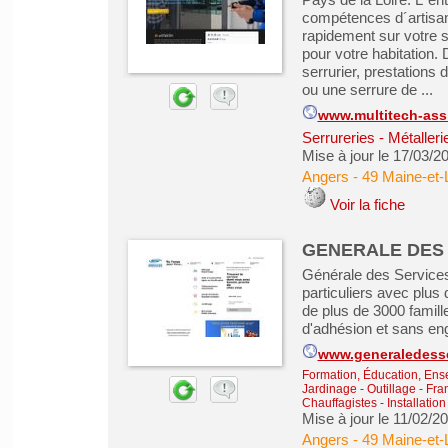
compétences d´artisan 
rapidement sur votre s
pour votre habitation. 
serrurier, prestations
ou une serrure de ...
www.multitech-ass
Serrureries - Métaller
Mise à jour le 17/03/2
Angers
-
49 Maine-et-
Voir la fiche
GENERALE DES
Générale des Services
particuliers avec plus
de plus de 3000 famille
d'adhésion et sans en
www.generaledess
Formation, Éducation, Ens
Jardinage - Outillage
-
Fra
Chauffagistes - Installation
Mise à jour le 11/02/2
Angers
-
49 Maine-et-