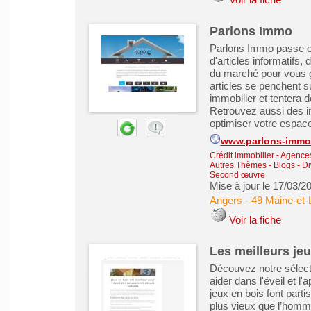
Parlons Immo
Parlons Immo passe en
d'articles informatifs,
du marché pour vous gu
articles se penchent su
immobilier et tentera 
Retrouvez aussi des in
optimiser votre espace 
www.parlons-immobi
Crédit immobilier
-
Agences 
Autres Thèmes - Blogs - Di
Second œuvre
Mise à jour le 17/03/2
Angers
-
49 Maine-et-
Voir la fiche
Les meilleurs je
Découvez notre sélecti
aider dans l'éveil et 
jeux en bois font parti
plus vieux que l’homm