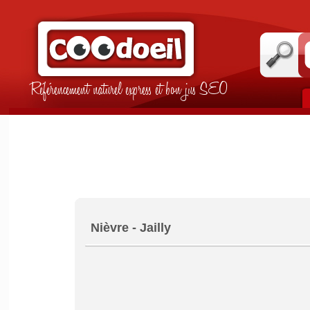
Référencement naturel express et bon jus SEO
Nièvre - Jailly