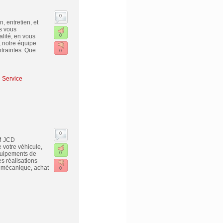
0
 entretien, et
s vous
alité, en vous
0
, notre équipe
traintes. Que
0
e Service
0
M JCD
votre véhicule,
quipements de
0
es réalisations
et mécanique, achat
0