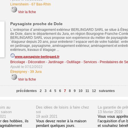
Limersheim
-
67 Bas-Rhin
Voir la fiche
Paysagiste proche de Dole
L´entreprise d´aménagement extérieur BERLINGARD SARL se situe à Étrepi
de Dole, dans le département du Jura, en région Bourgogne-Franche-Comté
BERLINGARD SARL vous propose son expérience du métier de paysagiste-c
´élagueur depuis 20 ans, pour entretenir l´espace vert de votre habitat : ent
en jardinage, paysagisme, aménagement extérieur, aménagement et entret
extérieurs, travaux d´élagage ...
www.paysagiste-berlingard.fr
Bricolage - Décoration - Jardinage - Outillage
-
Services - Prestataires de Se
Ajouté le 07/12/2022
Étrepigney
-
39 Jura
Voir la fiche
précédentes
2
3
4
5
6
7
8
9
10
11
12
suivantes
sirs au
Des idées de loisirs à faire chez
La garantie de prê
 saison
soi
13 février 2019
2021
19 août 2021
Vous vous apprête
ir des hobbies, ils
Vous devez rester à la maison
l’acquisition d’un 
agréablement
pendant quelques jours.
et souhaitez bénéf