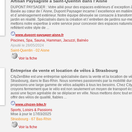
Artisan Paysagiste à Saint-Quentin dans l’Aisne
DUPONT PAYSAGER : Votre allié pour des espaces extérieurs d´exception à
Basée au cœur de l´Aisne, Dupont Paysager incarne l´excellence en matiè
et d´aménagement extérieur. Notre équipe dévouée se consacre à transform
jardin en réalité. Spécialisés dans la création et l´entretien de jardins sur-
mettons notre expertise à votre service pour concevoir des espaces naturel
reflètent votre style de ...
www.dupont-paysager-aisne.fr
Piscines, Spa, Sauna, Hamman, Jacuzzi, Balnéo
Ajouté le 28/05/2024
Saint-Quentin
-
02 Aisne
Voir la fiche
Entreprise de vente et location de vélos à Strasbourg
CityZenBike est une entreprise spécialisée dans la vente et la location de vé
Strasbourg, dans le Bas-Rhin. Nous sommes passionnés par la mobilité dur
proposons une large gamme de vélos adaptés à tous les besoins. Chez Cit
croyons fermement que le vélo est non seulement un moyen de transport éc
aussi une façon agréable de se déplacer en ville. Nous mettons donc tout 
offrir des vélos de qualité, fiables ...
www.cityzen-bike.fr
Sports, Loisirs & Passions
Mise à jour le 17/03/2025
Strasbourg
-
67 Bas-Rhin
Voir la fiche