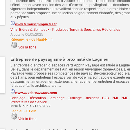
découverte des trésors viticoles d´Alsace et d´ailleurs. Depuis notre créatio
sélectionnons avec passion des vins d´exception, privilégiant les domaines f
vignerons indépendants qui travaillent dans le respect de leur terroir. Notre
permet de vous proposer une collection soigneusement élaborée, des grand
aux pépites ...
www.terroirsetproprietes.fr
Vins, Bières & Spiritueux
-
Produit du Terroir & Spécialités Régionales
Ajouté le 06/05/2025
Ribeauvillé
-
68 Haut-Rhin
Voir la fiche
Entreprise de paysagisme à proximité de Lagnieu
L´entreprise d´entretien d´espaces verts Apprin Paysage est située à Lagni
Belley, dans le département de l´Ain, en région Auvergne-Rhône-Alpes. L´en
Paysage vous propose ses compétences de paysagiste-concepteur et d´éla
de 21 ans, pour entretenir l´espace vert de votre maison : société experte en
paysagisme, aménagement extérieur, aménagement et entretien d´espaces v
´élagage (taille architecturale, ...
www.apprin-paysages.com
Bricolage - Décoration - Jardinage - Outillage
-
Business - B2B - PMI - PME
Prestataires de Service
Mise à jour le 21/09/2022
Lagnieu
-
01 Ain
Voir la fiche