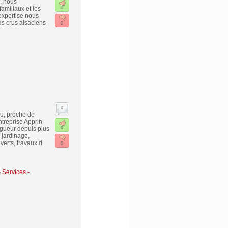
n, nous
amiliaux et les
0
 expertise nous
s crus alsaciens
0
0
eu, proche de
treprise Apprin
gueur depuis plus
0
 jardinage,
erts, travaux d
0
-
Services -