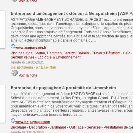
Voir la fiche
Entreprise d’aménagement extérieur à Geispolsheim | ASP 
ASP PAYSAGE AMENAGEMENT SCHANDEL & PROBST est une entreprise f
reconnue, spécialisée dans l’aménagement extérieur et la création de piscin
Geispolsheim, nous intervenons dans un rayon de 50 km, apportant notre savo
expertise à tous vos projets d’aménagement. Forts de 17 ans d´expérience,
développer une approche centrée sur la qualité et la satisfaction de nos cli
ainsi un acteur incontournable dans le domaine du ...
www.asppaysage.fr
Piscines, Spa, Sauna, Hamman, Jacuzzi, Balnéo
-
Travaux Bâtiment - BTP -
Second œuvre
-
Ecologie & Environnement
Ajouté le 19/02/2025
Geispolsheim
-
67 Bas-Rhin
Voir la fiche
Entreprise de paysagiste à proximité de Limersheim
La société d´aménagement extérieur H&Z PAYSAGE est située à Limersheim
Sélestat, dans le département du Bas-Rhin, en région Grand - Est. L´entrep
PAYSAGE vous offre son savoir-faire de paysagiste créateur et d´élagueur d
pour aménager le jardin de votre foyer. Voici quelques interventions fréquen
de espace vert (plantations de fleurs : rosiers, plantes vivaces, arbres, arbus
maçonnerie paysagère (murets, bordures, ...
www.hz-paysage.com
Bricolage - Décoration - Jardinage - Outillage
-
Services - Prestataires de Se
Ajouté le 03/10/2022