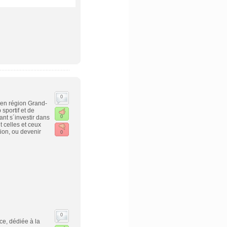
0
 en région Grand-
sportif et de
nt s´investir dans
0
 celles et ceux
ion, ou devenir
0
0
ce, dédiée à la