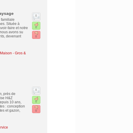
Paysage
0
amiliale
es. Située à
ir-faire et notre
0
 nous avons su
ents, devenant
0
 Maison - Gros &
0
, près de
rise H&Z
epuis 10 ans,
0
tes : conception
tes et gazon,
0
rvice