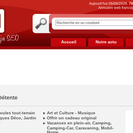
Aujourd’hui 06/08/2026,
79
Annuaire web francop
on jus SEO
Accueil
Notre actu
Détente
cules tout-terrain
Art et Culture - Musique
ques Déco, Jardin
Offrir un cadeau original
e
Vacances en plein-air, Camping,
Camping-Car, Caravaning, Mobil-
Home