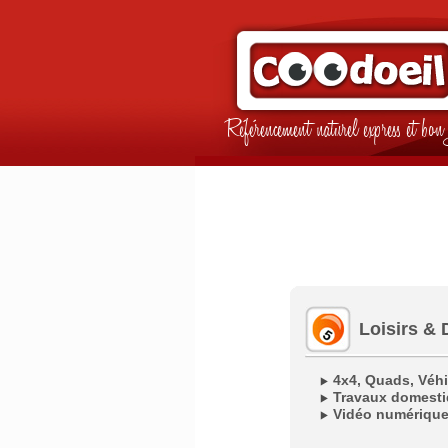
Référencement naturel express et b
Loisirs & 
4x4, Quads, Véhi
Travaux domesti
Vidéo numériqu