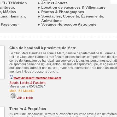
Fi - Télévision
Jeux et Jouets
piritueux
Location de vacances & Villégiature
e, Médias
Photos & Photographes
Sauna, Hamman,
Spectacles, Concerts, Événements,
Animations
- Passions -
Voyance Horoscope Astrologie
Club de handball à proximité de Metz
Le Club Metz Handball se situe à Metz, dans le département de la Lorraine,
Est. Le Club Metz Handball met à votre disposition ses compétences de club 
centre de formation de handball, au service de toutes les personnes souhaita
ce sport qui demande rigueur, enthousiasme et esprit d’équipe, et également
qui souhaitent admirer nos matchs, avoir des informations sur notre associat
membre ! Nous proposons donc ...
www.avisclient-metzhandball.com
Sports, Loisirs & Passions
Mise à jour le 05/09/2024
Metz
-
57 Moselle
Voir la fiche
Terroirs & Propriétés
Au cœur de Ribeauvillé, Terroirs & Propriétés est votre cave à vin de référen