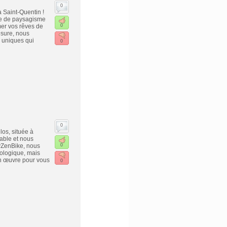
0
 Saint-Quentin !
re de paysagisme
er vos rêves de
0
mesure, nous
s uniques qui
0
0
los, située à
able et nous
yZenBike, nous
0
ologique, mais
en œuvre pour vous
0