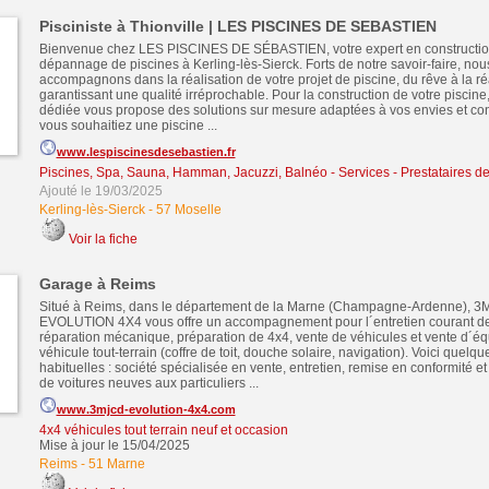
Pisciniste à Thionville | LES PISCINES DE SEBASTIEN
Bienvenue chez LES PISCINES DE SÉBASTIEN, votre expert en construction,
dépannage de piscines à Kerling-lès-Sierck. Forts de notre savoir-faire, nou
accompagnons dans la réalisation de votre projet de piscine, du rêve à la ré
garantissant une qualité irréprochable. Pour la construction de votre piscine
dédiée vous propose des solutions sur mesure adaptées à vos envies et con
vous souhaitiez une piscine ...
www.lespiscinesdesebastien.fr
Piscines, Spa, Sauna, Hamman, Jacuzzi, Balnéo
-
Services - Prestataires d
Ajouté le 19/03/2025
Kerling-lès-Sierck
-
57 Moselle
Voir la fiche
Garage à Reims
Situé à Reims, dans le département de la Marne (Champagne-Ardenne), 3
EVOLUTION 4X4 vous offre un accompagnement pour l´entretien courant de 
réparation mécanique, préparation de 4x4, vente de véhicules et vente d´é
véhicule tout-terrain (coffre de toit, douche solaire, navigation). Voici quelqu
habituelles : société spécialisée en vente, entretien, remise en conformité 
de voitures neuves aux particuliers ...
www.3mjcd-evolution-4x4.com
4x4 véhicules tout terrain neuf et occasion
Mise à jour le 15/04/2025
Reims
-
51 Marne