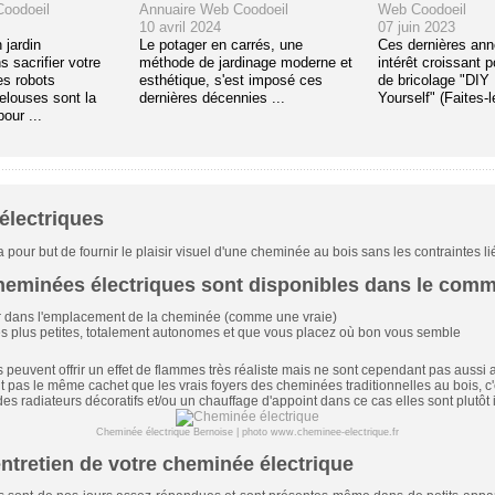
oodoeil
Annuaire Web Coodoeil
Web Coodoeil
10 avril 2024
07 juin 2023
 jardin
Le potager en carrés, une
Ces dernières ann
 sacrifier votre
méthode de jardinage moderne et
intérêt croissant p
es robots
esthétique, s'est imposé ces
de bricolage "DIY :
elouses sont la
dernières décennies ...
Yourself" (Faites-le
pour ...
électriques
our but de fournir le plaisir visuel d'une cheminée au bois sans les contraintes liée
heminées électriques sont disponibles dans le comm
er dans l'emplacement de la cheminée (comme une vraie)
 plus petites, totalement autonomes et que vous placez où bon vous semble
peuvent offrir un effet de flammes très réaliste mais ne sont cependant pas aussi 
nt pas le même cachet que les vrais foyers des
cheminées traditionnelles au bois
, c
es radiateurs décoratifs et/ou un
chauffage d'appoint
dans ce cas elles sont plutôt 
Cheminée électrique Bernoise | photo
www.cheminee-electrique.fr
entretien de votre cheminée électrique