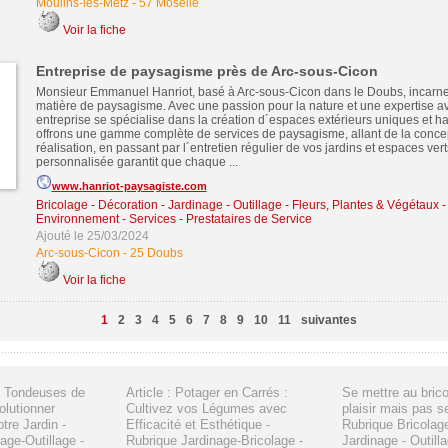
Moulins-lès-Metz
-
57 Moselle
Voir la fiche
Entreprise de paysagisme près de Arc-sous-Cicon
Monsieur Emmanuel Hanriot, basé à Arc-sous-Cicon dans le Doubs, incarne
matière de paysagisme. Avec une passion pour la nature et une expertise av
entreprise se spécialise dans la création d´espaces extérieurs uniques et 
offrons une gamme complète de services de paysagisme, allant de la concep
réalisation, en passant par l´entretien régulier de vos jardins et espaces ve
personnalisée garantit que chaque ...
www.hanriot-paysagiste.com
Bricolage - Décoration - Jardinage - Outillage
-
Fleurs, Plantes & Végétaux
Environnement
-
Services - Prestataires de Service
Ajouté le 25/03/2024
Arc-sous-Cicon
-
25 Doubs
Voir la fiche
1
2
3
4
5
6
7
8
9
10
11
suivantes
ts Tondeuses de
Article : Potager en Carrés :
Se mettre au brico
olutionner
Cultivez vos Légumes avec
plaisir mais pas s
otre Jardin -
Efficacité et Esthétique -
Rubrique Bricolage
age-Outillage -
Rubrique Jardinage-Bricolage -
Jardinage - Outill