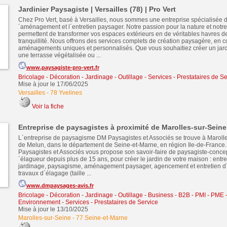
Jardinier Paysagiste | Versailles (78) | Pro Vert
Chez Pro Vert, basé à Versailles, nous sommes une entreprise spécialisée da
´aménagement et l´entretien paysager. Notre passion pour la nature et notre
permettent de transformer vos espaces extérieurs en de véritables havres d
tranquillité. Nous offrons des services complets de création paysagère, en 
aménagements uniques et personnalisés. Que vous souhaitiez créer un jar
une terrasse végétalisée ou ...
www.paysagiste-pro-vert.fr
Bricolage - Décoration - Jardinage - Outillage
-
Services - Prestataires de Se
Mise à jour le 17/06/2025
Versailles
-
78 Yvelines
Voir la fiche
Entreprise de paysagistes à proximité de Marolles-sur-Seine
L´entreprise de paysagisme DM Paysagistes et Associés se trouve à Marolle
de Melun, dans le département de Seine-et-Marne, en région Ile-de-France.
Paysagistes et Associés vous propose son savoir-faire de paysagiste-concep
´élagueur depuis plus de 15 ans, pour créer le jardin de votre maison : entr
jardinage, paysagisme, aménagement paysager, agencement et entretien d´
travaux d´élagage (taille ...
www.dmpaysages-avis.fr
Bricolage - Décoration - Jardinage - Outillage
-
Business - B2B - PMI - PME
Environnement
-
Services - Prestataires de Service
Mise à jour le 13/10/2025
Marolles-sur-Seine
-
77 Seine-et-Marne