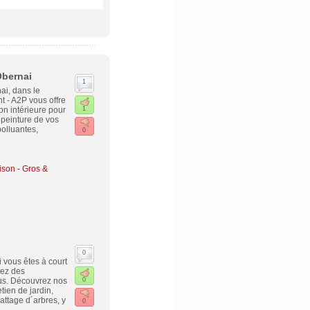
Obernai
1
ai, dans le
 - A2P vous offre
on intérieure pour
1
 peinture de vos
polluantes,
0
ison - Gros &
0
i vous êtes à court
hez des
ous. Découvrez nos
0
tien de jardin,
ttage d´arbres, y
0