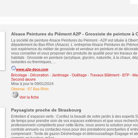
Alsace Peintures du Piémont A2P - Grossiste de peinture à 
La société de peinture Alsace Peintures du Piémont - A2P est située à Obern
département du Bas-Rhin (Alsace). L´entreprise Alsace Peintures du Piémont
son expérience du métier de grossiste et vendeur en peinture et de décorati
vous conseiller et vous proposer des produits de qualité pour les travaux de
habitats : Grossiste en peinture (acrylique, glycéro, naturelle, à la chaux, dé
isolantes ou thermiques, ...
www.a2p-deco.com
Bricolage - Décoration - Jardinage - Outillage
-
Travaux Bâtiment - BTP - Ma
Second œuvre
Mise à jour le 09/01/2024
Obernai
-
67 Bas-Rhin
Voir la fiche
Paysagiste proche de Strasbourg
Entretien d´espaces verts : Confiez la beauté de votre jardin à des experts S
de temps pour prendre soin de vos espaces extérieurs et que vous recherc
professionnels compétents pour cette tâche, nous avons la solution pour v
contrats annuels ou contactez-nous pour des prestations ponctuelles d´entre
comprenant : Tonte de gazon Désherbage et débroussaillage Élagage et aba