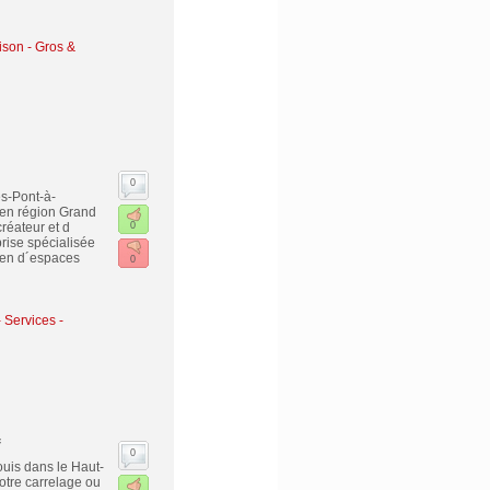
ison - Gros &
0
s-Pont-à-
 en région Grand
réateur et d
0
prise spécialisée
ien d´espaces
0
-
Services -
f
0
ouis dans le Haut-
votre carrelage ou