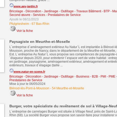
compris en hauteur, grâce ...
www.aev-jardin.fr
Bricolage - Décoration - Jardinage - Outillage
-
Travaux Bâtiment - BTP - Ma
Second œuvre
-
Services - Prestataires de Service
Ajouté le 08/11/2023
Pfulgriesheim
-
67 Bas-Rhin
Voir la fiche
Paysagiste en Meurthe-et-Moselle
L´entreprise d´aménagement extérieur Au Natur´L est implantée à Blénod-lè
Mousson, proche de Nancy, dans le département de la Meurthe-et-Moselle,
Est. L´entreprise Au Natur´L vous propose ses compétences de paysagiste-c
´élagueur depuis 2020, pour entretenir l´espace vert de votre habitat : entre
en jardinage, paysagisme, aménagement extérieur, aménagement et entret
extérieurs, travaux d´élagage (taille ...
www.natur-en-scene.fr
Bricolage - Décoration - Jardinage - Outillage
-
Business - B2B - PMI - PME
Prestataires de Service
Mise à jour le 06/05/2024
Blénod-lès-Pont-à-Mousson
-
54 Meurthe-et-Moselle
Voir la fiche
Burger, votre spécialiste du revêtement de sol à Village-Neu
L´entreprise de carrelages Burger est située à Village Neuf, près de Saint-L
Rhin (68). La société Burger vous propose son savoir-faire pour installerer 