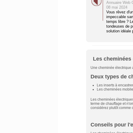
Annuaire Web C
08 mai 2024
Vous rêvez d'un
impeccable sans
temps libre ? L
tondeuses de p
solution idéale 
Les cheminées 
Une cheminée électrique a p
Deux types de c
Les inserts à encastr
Les cheminées mobiles
Les cheminées électriques 
terme de
chauffage
et n'o
considérez plutôt comme d
Conseils pour l'