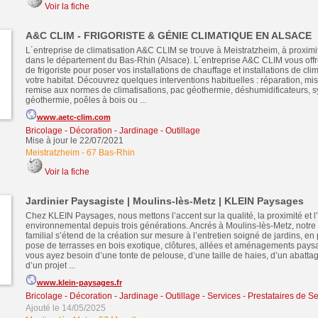
Voir la fiche
A&C CLIM - FRIGORISTE & GÉNIE CLIMATIQUE EN ALSACE
L´entreprise de climatisation A&C CLIM se trouve à Meistratzheim, à proxim
dans le département du Bas-Rhin (Alsace). L´entreprise A&C CLIM vous offre
de frigoriste pour poser vos installations de chauffage et installations de cli
votre habitat. Découvrez quelques interventions habituelles : réparation, mis
remise aux normes de climatisations, pac géothermie, déshumidificateurs, 
géothermie, poêles à bois ou ...
www.aetc-clim.com
Bricolage - Décoration - Jardinage - Outillage
Mise à jour le 22/07/2021
Meistratzheim
-
67 Bas-Rhin
Voir la fiche
Jardinier Paysagiste | Moulins-lès-Metz | KLEIN Paysages
Chez KLEIN Paysages, nous mettons l’accent sur la qualité, la proximité et
environnemental depuis trois générations. Ancrés à Moulins-lès-Metz, notre 
familial s’étend de la création sur mesure à l’entretien soigné de jardins, en
pose de terrasses en bois exotique, clôtures, allées et aménagements pays
vous ayez besoin d’une tonte de pelouse, d’une taille de haies, d’un abatta
d’un projet ...
www.klein-paysages.fr
Bricolage - Décoration - Jardinage - Outillage
-
Services - Prestataires de Se
Ajouté le 14/05/2025