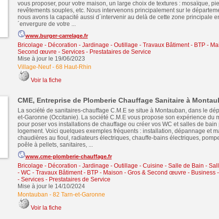
vous proposer, pour votre maison, un large choix de textures : mosaïque, pier
revêtements souples, etc. Nous intervenons principalement sur le départem
nous avons la capacité aussi d´intervenir au delà de cette zone principale en
´envergure de votre ...
www.burger-carrelage.fr
Bricolage - Décoration - Jardinage - Outillage
-
Travaux Bâtiment - BTP - Ma
Second œuvre
-
Services - Prestataires de Service
Mise à jour le 19/06/2023
Village-Neuf
-
68 Haut-Rhin
Voir la fiche
CME, Entreprise de Plomberie Chauffage Sanitaire à Monta
La société de sanitaires-chauffage C.M.E se situe à Montauban, dans le dé
et-Garonne (Occitanie). La société C.M.E vous propose son expérience du m
pour poser vos installations de chauffage ou créer vos WC et salles de bain 
logement. Voici quelques exemples fréquents : installation, dépannage et 
chaudières au fioul, radiateurs électriques, chauffe-bains électriques, pomp
poêle à pellets, sanitaires, ...
www.cme-plomberie-chauffage.fr
Bricolage - Décoration - Jardinage - Outillage
-
Cuisine - Salle de Bain - Sa
- WC
-
Travaux Bâtiment - BTP - Maison - Gros & Second œuvre
-
Business 
-
Services - Prestataires de Service
Mise à jour le 14/10/2024
Montauban
-
82 Tarn-et-Garonne
Voir la fiche