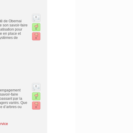
0
ité de Obernai
 son savoir-faire
matisation pour
0
e en place et
systèmes de
0
0
 l’engagement
savoir-faire
 passant par la
0
agers variés. Que
ge d’arbres ou
0
rvice