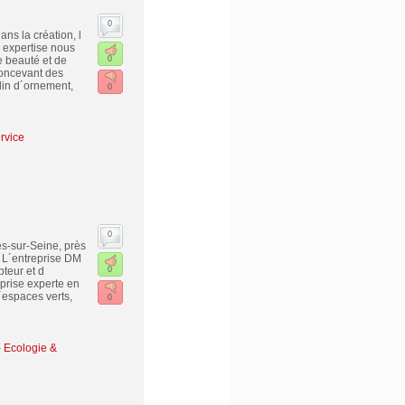
0
ns la création, l
 expertise nous
e beauté et de
0
concevant des
din d´ornement,
0
rvice
0
s-sur-Seine, près
 L´entreprise DM
teur et d
0
eprise experte en
espaces verts,
0
-
Ecologie &