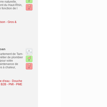
re naturelle,
0
ent du Haut-Rhin,
 fonction de l
0
ison - Gros &
uban
0
partement de Tarn-
étier de plombier
pour votre
0
maintenance de
es à chaleur,
0
lle d'eau - Douche
- B2B - PMI - PME