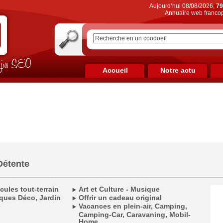
Aujourd’hui 08/08/2026,
79
Annuaire web francop
on jus SEO
Accueil
Notre actu
Détente
cules tout-terrain
Art et Culture - Musique
ques Déco, Jardin
Offrir un cadeau original
e
Vacances en plein-air, Camping,
Camping-Car, Caravaning, Mobil-
Home