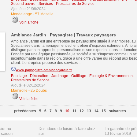
Second œuvre
-
Services - Prestataires de Service
Ajouté le 21/08/2024
Mondelange
-
57 Moselle
Voir la fiche
Ambiance Jardin | Paysagiste | Travaux paysagers
Ambiance Jardin est une entreprise de paysagisme située à Marimolles, au
Spécialisée dans l’aménagement et l’entretien d’espaces extérieurs, Ambia
distingue par son approche personnalisée et son expertise dans le domain
Fondée par une équipe passionnée, la société a su s’imposer comme un ac
incontournable dans la région, grâce à une offre variée qui répond aux bes
client. L’entreprise propose des services ...
www.paysagiste-ambiancejardin.fr
Bricolage - Décoration - Jardinage - Outillage
-
Ecologie & Environnement
-
Prestataires de Service
Ajouté le 02/12/2024
Mamirolle
-
25 Doubs
Voir la fiche
précédentes
5
6
7
8
9
10
11
12
13
14
15
suivantes
sirs au
Des idées de loisirs à faire chez
La garantie de prê
 saison
soi
13 février 2019