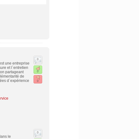
0
st une entreprise
re et l´entretien
on partageant
0
lémentarité de
nnées d´expérience
0
rvice
0
dans le