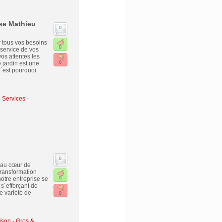
ise Mathieu
0
r tous vos besoins
0
service de vos
os attentes les
jardin est une
0
C´est pourquoi
-
Services -
0
 au cœur de
ransformation
otre entreprise se
0
s´efforçant de
e variété de
0
ison - Gros &