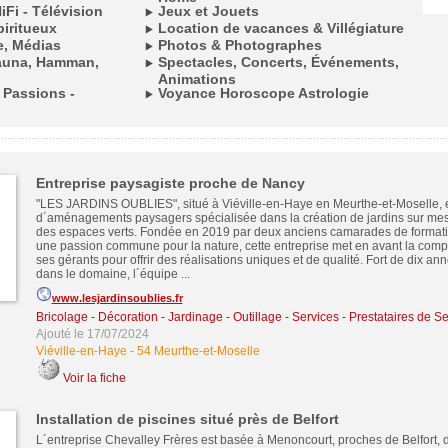
Fi - Télévision
Jeux et Jouets
piritueux
Location de vacances & Villégiature
e, Médias
Photos & Photographes
Sauna, Hamman,
Spectacles, Concerts, Événements,
Animations
- Passions -
Voyance Horoscope Astrologie
Entreprise paysagiste proche de Nancy
"LES JARDINS OUBLIES", situé à Viéville-en-Haye en Meurthe-et-Moselle, e
d´aménagements paysagers spécialisée dans la création de jardins sur mesu
des espaces verts. Fondée en 2019 par deux anciens camarades de formati
une passion commune pour la nature, cette entreprise met en avant la comp
ses gérants pour offrir des réalisations uniques et de qualité. Fort de dix a
dans le domaine, l´équipe ...
www.lesjardinsoublies.fr
Bricolage - Décoration - Jardinage - Outillage
-
Services - Prestataires de Se
Ajouté le 17/07/2024
Viéville-en-Haye
-
54 Meurthe-et-Moselle
Voir la fiche
Installation de piscines situé près de Belfort
L´entreprise Chevalley Frères est basée à Menoncourt, proches de Belfort, 