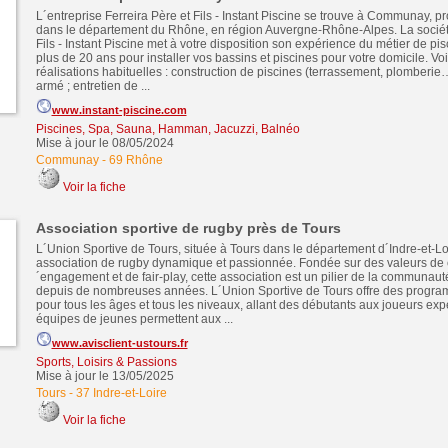
L´entreprise Ferreira Père et Fils - Instant Piscine se trouve à Communay, p
dans le département du Rhône, en région Auvergne-Rhône-Alpes. La société
Fils - Instant Piscine met à votre disposition son expérience du métier de pis
plus de 20 ans pour installer vos bassins et piscines pour votre domicile. Vo
réalisations habituelles : construction de piscines (terrassement, plomberi
armé ; entretien de ...
www.instant-piscine.com
Piscines, Spa, Sauna, Hamman, Jacuzzi, Balnéo
Mise à jour le 08/05/2024
Communay
-
69 Rhône
Voir la fiche
Association sportive de rugby près de Tours
L´Union Sportive de Tours, située à Tours dans le département d´Indre-et-Lo
association de rugby dynamique et passionnée. Fondée sur des valeurs de
´engagement et de fair-play, cette association est un pilier de la communauté
depuis de nombreuses années. L´Union Sportive de Tours offre des progr
pour tous les âges et tous les niveaux, allant des débutants aux joueurs ex
équipes de jeunes permettent aux ...
www.avisclient-ustours.fr
Sports, Loisirs & Passions
Mise à jour le 13/05/2025
Tours
-
37 Indre-et-Loire
Voir la fiche