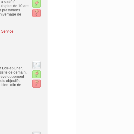
La société
uis plus de 10 ans
0
s prestations
; hivernage de
0
e Service
0
 Loir-et-Cher,
ssite de demain.
r développement
0
ois objectifs
ition, afin de
0