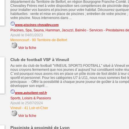
département du Territoire de Belfort, en région Bourgogne Franche-Comté. 
Chevalley Frères met à votre disposition ses compétences de pisciniste dep
pour installer vos bassins et piscines pour votre habitat. Découvrez quelque
habituelles : vente et mise en place de piscines ; entretien de votre piscine 
votre piscine. Nous intervenons dans ...
www.piscines-chevalley.com
Piscines, Spa, Sauna, Hamman, Jacuzzi, Balnéo
-
Services - Prestataires d
Ajouté le 04/01/2023
Menoncourt
-
90 Territoire-de-Belfort
Voir la fiche
Club de football VSF à Vineuil
Au sein du club de football "VINEUIL SPORTS FOOTBALL" situé à Vineuil en
nous croyons fermement que nos jeunes d´aujourd´hui constituent notre réu
C´est pourquoi nous avons mis en place un pôle école de foot dédié à leu
sportif et personnel. Pour les catégories U7 à U11, nous nous sommes fixé tr
principaux : - Offrir la possibilité à chaque jeune joueur de goûter à la compét
développer son esprit ...
www.avisclient-vsf.fr
Sports, Loisirs & Passions
Ajouté le 25/07/2024
Vineuil
-
41 Loir-et-Cher
Voir la fiche
Pisciniste à proximité de Lyon