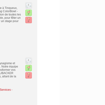
0
ue à Tinqueux,
ng ColorBowl -
ion de toutes les
0
e, pour fêter un
r un stage pour
0
0
ysagisme et
. Notre équipe
ansformer vos
0
 FLUBACKER
allant de la
0
Services -