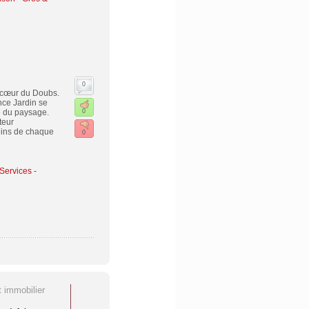
0
 cœur du Doubs.
nce Jardin se
e du paysage.
0
teur
oins de chaque
0
Services -
t immobilier
Comment se débarrasser de sa
Les sociétés de caut
vieille télé ?