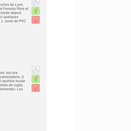
0
roches de Lyon,
 Ferreira Père et
ciniste depuis
0
ici quelques
e…) ; pose de PVC
0
0
ire, est une
 camaraderie, d
 sportive locale
0
ammes de rugby
périmentés. Les
0