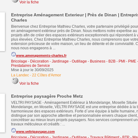
Voir la fiche
Entreprise Aménagement Exterieur | Près de Dinan | Entrepr
Charles
Bienvenue chez Entreprise Mathieu Charles, votre partenaire privilégié pou
en aménagement extérieur près de Dinan. Nous mettons notre expertise au 
projets afin de créer des espaces extérieurs exceptionnels qui répondent à v
plus élevées. Chez Entreprise Mathieu Charles, nous comprenons que votre 
extension précieuse de votre maison, un lieu de détente et de convivialité. 
nous nous engageons à ...
www.amenagements-charles.fr
Bricolage - Décoration - Jardinage - Outillage
-
Business - B2B - PMI - PME
Prestataires de Service
Mise à jour le 30/09/2025
La Landec
-
22 Côtes d'Armor
Voir la fiche
Entreprise paysagère Proche Metz
VELTRI PAYSAGE - Aménagement Extérieur à Mondelange, Moselle Située
Mondelange, en Moselle, VELTRI PAYSAGE est une entreprise dédiée à la t
harmonieuse des espaces extérieurs. Forte d´une équipe à taille humaine, n
distingue par son approche attentive et personnalisée envers chaque client, 
concrétiser au mieux leurs projets paysagers. Nos services comprennent un
travaux méticuleux et créatifs : ...
www.veltripaysage.com
Bricolage - Décoration - Jardinage - Outillage
-
Travaux Bâtiment - BTP - Ma