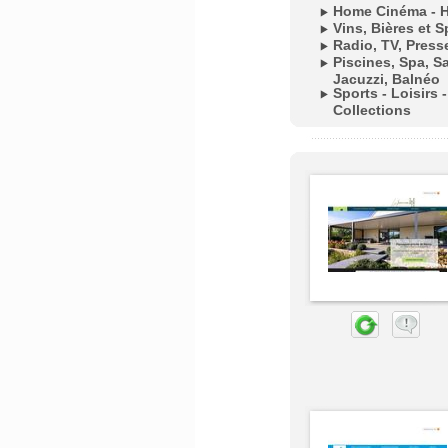
Home Cinéma - Hi
Vins, Bières et S
Radio, TV, Press
Piscines, Spa, 
Jacuzzi, Balnéo
Sports - Loisirs 
Collections