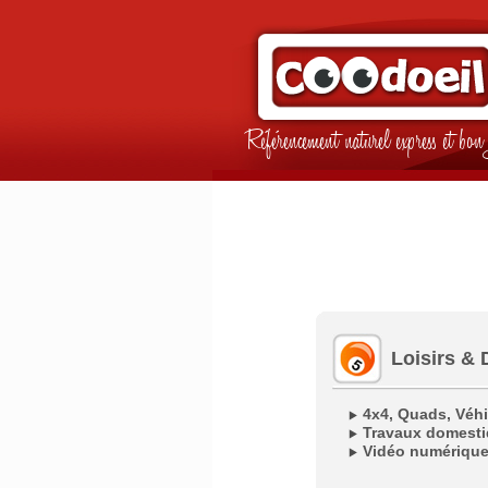
Référencement naturel express et b
Loisirs & 
4x4, Quads, Véhi
Travaux domesti
Vidéo numériqu