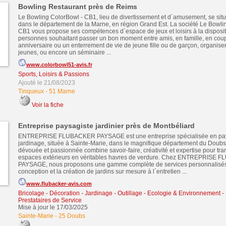
Bowling Restaurant près de Reims
Le Bowling ColorBowl - CB1, lieu de divertissement et d´amusement, se sit
dans le département de la Marne, en région Grand Est. La société Le Bowli
CB1 vous propose ses compétences d´espace de jeux et loisirs à la disposit
personnes souhaitant passer un bon moment entre amis, en famille, en coupl
anniversaire ou un enterrement de vie de jeune fille ou de garçon, organise
jeunes, ou encore un séminaire ...
www.colorbowl51-avis.fr
Sports, Loisirs & Passions
Ajouté le 21/08/2023
Tinqueux
-
51 Marne
Voir la fiche
Entreprise paysagiste jardinier près de Montbéliard
ENTREPRISE FLUBACKER PAYSAGE est une entreprise spécialisée en pa
jardinage, située à Sainte-Marie, dans le magnifique département du Doubs
dévouée et passionnée combine savoir-faire, créativité et expertise pour tr
espaces extérieurs en véritables havres de verdure. Chez ENTREPRISE
PAYSAGE, nous proposons une gamme complète de services personnalisés, 
conception et la création de jardins sur mesure à l´entretien ...
www.flubacker-avis.com
Bricolage - Décoration - Jardinage - Outillage
-
Ecologie & Environnement
-
Prestataires de Service
Mise à jour le 17/03/2025
Sainte-Marie
-
25 Doubs