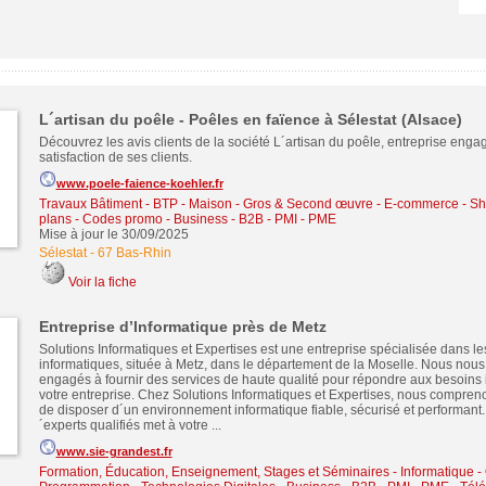
L´artisan du poêle - Poêles en faïence à Sélestat (Alsace)
Découvrez les avis clients de la société L´artisan du poêle, entreprise enga
satisfaction de ses clients.
www.poele-faience-koehler.fr
Travaux Bâtiment - BTP - Maison - Gros & Second œuvre
-
E-commerce - Sh
plans - Codes promo
-
Business - B2B - PMI - PME
Mise à jour le 30/09/2025
Sélestat
-
67 Bas-Rhin
Voir la fiche
Entreprise d’Informatique près de Metz
Solutions Informatiques et Expertises est une entreprise spécialisée dans le
informatiques, située à Metz, dans le département de la Moselle. Nous no
engagés à fournir des services de haute qualité pour répondre aux besoins
votre entreprise. Chez Solutions Informatiques et Expertises, nous compren
de disposer d´un environnement informatique fiable, sécurisé et performant.
´experts qualifiés met à votre ...
www.sie-grandest.fr
Formation, Éducation, Enseignement, Stages et Séminaires
-
Informatique -