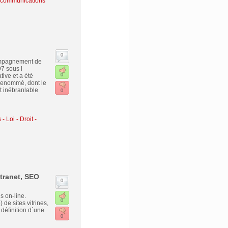
écommunications
0
compagnement de
97 sous l
tive et a été
0
renommé, dont le
t inébranlable
0
- Loi - Droit -
tranet, SEO
0
s on-line.
0
de sites vitrines,
 définition d´une
0