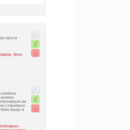
0
gée dans la
0
opping - Bons
0
0
s solutions
us sommes
 informatiques de
0
ons l´importance
 Notre équipe d
0
 Ordinateurs -