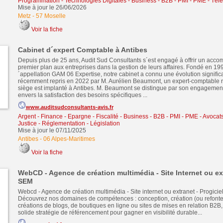
Programmation - Technologies Digitales
-
Business - B2B - PMI - PME
-
Tél
Mise à jour le 26/06/2026
Metz
-
57 Moselle
Voir la fiche
Cabinet d´expert Comptable à Antibes
Depuis plus de 25 ans, Audit Sud Consultants s´est engagé à offrir un ac
premier plan aux entreprises dans la gestion de leurs affaires. Fondé en 19
´appellation GAM 06 Expertise, notre cabinet a connu une évolution significa
récemment repris en 2022 par M. Aurélien Beaumont, un expert-comptable 
siège est implanté à Antibes. M. Beaumont se distingue par son engagemen
envers la satisfaction des besoins spécifiques ...
www.auditsudconsultants-avis.fr
Argent - Finance - Epargne - Fiscalité
-
Business - B2B - PMI - PME
-
Avocats 
Justice - Réglementation - Législation
Mise à jour le 07/11/2025
Antibes
-
06 Alpes-Maritimes
Voir la fiche
WebCD - Agence de création multimédia - Site Internet ou ex
SEM
Webcd - Agence de création multimédia - Site internet ou extranet - Progiciel
Découvrez nos domaines de compétences : conception, création (ou refonte) 
créations de blogs, de boutiques en ligne ou sites de mises en relation B2B,
solide stratégie de référencement pour gagner en visibilité durable...