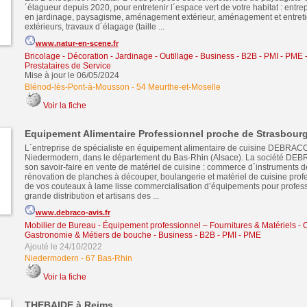
´élagueur depuis 2020, pour entretenir l´espace vert de votre habitat : entre
en jardinage, paysagisme, aménagement extérieur, aménagement et entret
extérieurs, travaux d´élagage (taille ...
www.natur-en-scene.fr
Bricolage - Décoration - Jardinage - Outillage
-
Business - B2B - PMI - PME
Prestataires de Service
Mise à jour le 06/05/2024
Blénod-lès-Pont-à-Mousson
-
54 Meurthe-et-Moselle
Voir la fiche
Equipement Alimentaire Professionnel proche de Strasbourg
L´entreprise de spécialiste en équipement alimentaire de cuisine DEBRACO
Niedermodern, dans le département du Bas-Rhin (Alsace). La société DEB
son savoir-faire en vente de matériel de cuisine : commerce d´instruments d
rénovation de planches à découper, boulangerie et matériel de cuisine profe
de vos couteaux à lame lisse commercialisation d’équipements pour profess
grande distribution et artisans des ...
www.debraco-avis.fr
Mobilier de Bureau - Équipement professionnel – Fournitures & Matériels
-
C
Gastronomie & Métiers de bouche
-
Business - B2B - PMI - PME
Ajouté le 24/10/2022
Niedermodern
-
67 Bas-Rhin
Voir la fiche
THEBAIDE à Reims