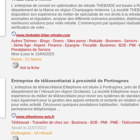
L´entreprise de conseil en optimisation de retraite THEBAIDE est basée à R
département de la Marne en région Champagne-Ardenne. La société THEBA
disposition son expérience du métier de spécialiste de vos droits à la retraite
anomalies et régulation, analyse des différents scénarios possibles, établi
meilleures solutions pour votre retraite. Commençons par quelques réalisati
vérification de votre ...
www.thebaide-bilan-retraite.com
Autres Thèmes - Blogs - Divers - Sites perso
-
Retraite - Boomers - Seniors
- 3ème Âge
-
Argent - Finance - Epargne - Fiscalité
-
Business - B2B - PMI -
Prestataires de Service
Mise à jour le 15/04/2025
Reims
-
51 Marne
Voir la fiche
Entreprise de télésecrétariat à proximité de Portiragnes
L´entreprise de télésecrétariat Elitephone est située à Portiragnes, près de 
département de l´Hérault (en région Occitanie). La société Elitephone vous 
expérience du métier de télésecrétaire pour revoir vos systèmes de standar
mais également pour la gestion des appels entrants et sortants en relation 
pour votre activité. Découvrez quelques prestations habituelles : installation
permanence téléphonique ...
www.elitephone-avis.fr
Télétravail - Travailler de chez soi
-
Business - B2B - PMI - PME
-
Télécommu
Ajouté le 22/07/2022
Portiragnes
-
34 Hérault