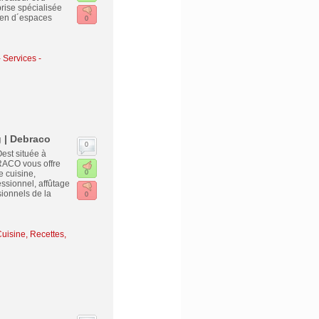
prise spécialisée
ien d´espaces
0
-
Services -
 | Debraco
0
est située à
RACO vous offre
e cuisine,
0
ssionnel, affûtage
ionnels de la
0
uisine, Recettes,