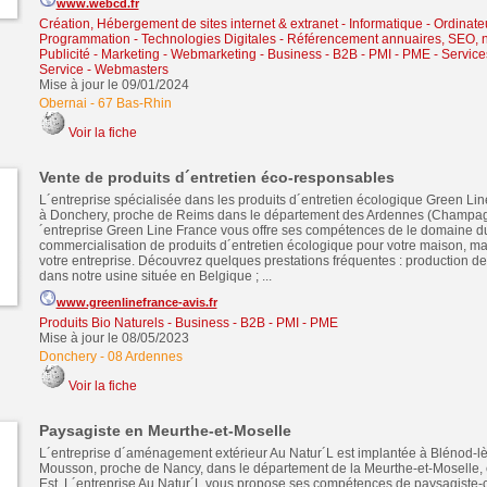
www.webcd.fr
Création, Hébergement de sites internet & extranet
-
Informatique - Ordinate
Programmation - Technologies Digitales
-
Référencement annuaires, SEO, n
Publicité - Marketing - Webmarketing
-
Business - B2B - PMI - PME
-
Service
Service
-
Webmasters
Mise à jour le 09/01/2024
Obernai
-
67 Bas-Rhin
Voir la fiche
Vente de produits d´entretien éco-responsables
L´entreprise spécialisée dans les produits d´entretien écologique Green Lin
à Donchery, proche de Reims dans le département des Ardennes (Champa
´entreprise Green Line France vous offre ses compétences de le domaine du
commercialisation de produits d´entretien écologique pour votre maison, ma
votre entreprise. Découvrez quelques prestations fréquentes : production de
dans notre usine située en Belgique ; ...
www.greenlinefrance-avis.fr
Produits Bio Naturels
-
Business - B2B - PMI - PME
Mise à jour le 08/05/2023
Donchery
-
08 Ardennes
Voir la fiche
Paysagiste en Meurthe-et-Moselle
L´entreprise d´aménagement extérieur Au Natur´L est implantée à Blénod-lè
Mousson, proche de Nancy, dans le département de la Meurthe-et-Moselle,
Est. L´entreprise Au Natur´L vous propose ses compétences de paysagiste-c