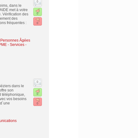
0
eims, dans le
IDE met à votre
. Vérification des
0
ssement des
ons fréquentes :
0
 - Personnes Âgées
 PME
-
Services -
0
Béziers dans le
offre son
d téléphonique,
0
avec vos besoins
 d´une
0
nications