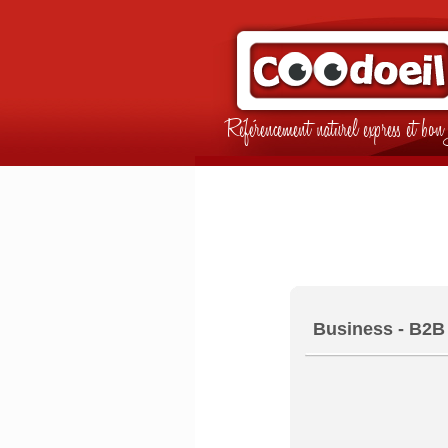
Référencement naturel express et b
Business - B2B