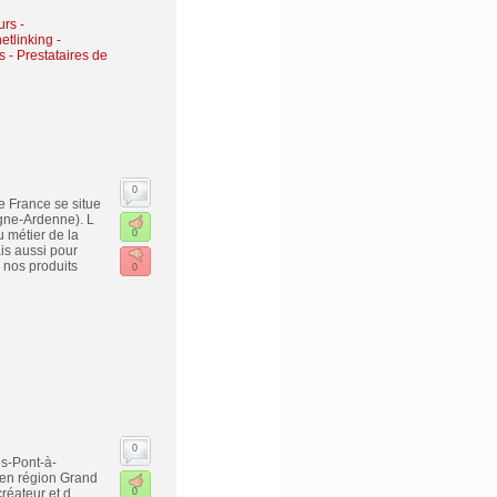
urs -
etlinking
-
s - Prestataires de
0
e France se situe
gne-Ardenne). L
 métier de la
0
is aussi pour
 nos produits
0
0
s-Pont-à-
 en région Grand
réateur et d
0