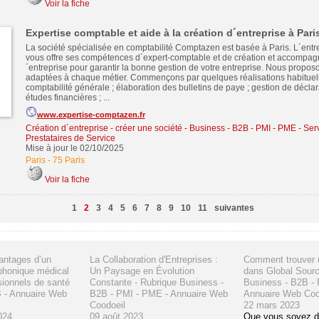
Voir la fiche
Expertise comptable et aide à la création d´entreprise à Pari
La société spécialisée en comptabilité Comptazen est basée à Paris. L´ent
vous offre ses compétences d´expert-comptable et de création et accompa
´entreprise pour garantir la bonne gestion de votre entreprise. Nous propo
adaptées à chaque métier. Commençons par quelques réalisations habituell
comptabilité générale ; élaboration des bulletins de paye ; gestion de déclar
études financières ; ...
www.expertise-comptazen.fr
Création d´entreprise - créer une société
-
Business - B2B - PMI - PME
-
Serv
Prestataires de Service
Mise à jour le 02/10/2025
Paris
-
75 Paris
Voir la fiche
1
2
3
4
5
6
7
8
9
10
11
suivantes
vantages d’un
La Collaboration d'Entreprises :
Comment trouver u
éphonique médical
Un Paysage en Évolution
dans Global Sourc
sionnels de santé
Constante - Rubrique Business -
Business - B2B -
B - Annuaire Web
B2B - PMI - PME - Annuaire Web
Annuaire Web Coo
Coodoeil
22 mars 2023
024
09 août 2023
Que vous soyez d