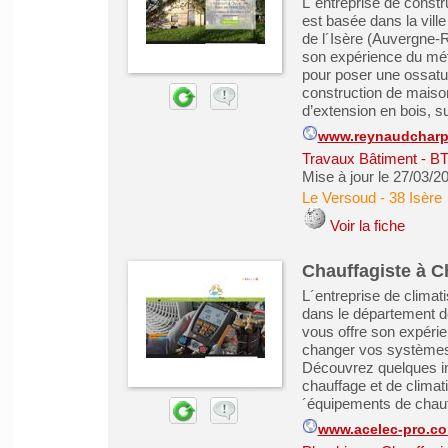
L´entreprise de const
est basée dans la vil
de l´Isère (Auvergne-
son expérience du mét
pour poser une ossatur
construction de maison
d’extension en bois, su
www.reynaudcharp
Travaux Bâtiment - B
Mise à jour le 27/03/2
Le Versoud
-
38 Isère
Voir la fiche
Chauffagiste à 
L´entreprise de clima
dans le département d
vous offre son expérie
changer vos systèmes 
Découvrez quelques int
chauffage et de clima
´équipements de chauff
www.acelec-pro.c