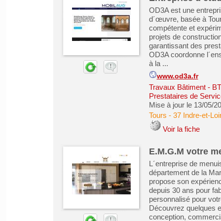
OD3A est une entrepris
d´œuvre, basée à Tours
compétente et expérim
projets de construction
garantissant des prest
OD3A coordonne l´ense
à la ...
www.od3a.fr
Travaux Bâtiment - B
Prestataires de Servic
Mise à jour le 13/05/2
Tours
-
37 Indre-et-Loi
Voir la fiche
E.M.G.M votre me
L´entreprise de menui
département de la Mar
propose son expérienc
depuis 30 ans pour fa
personnalisé pour votr
Découvrez quelques ex
conception, commercial