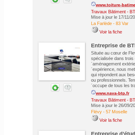
www.toiture-batime
Travaux Bâtiment - B
Mise à jour le 17/11/2
La Farlède
-
83 Var
Voir la fiche
Entreprise de BT
Située au cœur de Fle
spécialisée dans trois
´aménagement extérieur
´expérience, nous mett
qui répondent aux besoi
ou professionnels. Ter
´occupe de tous les tr
www.nava-btp.fr
Travaux Bâtiment - B
Mise à jour le 26/09/2
Flévy
-
57 Moselle
Voir la fiche
Entreprise d’étu