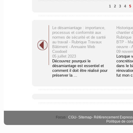
1
2
3
4
5
Le désamiantage : importance,
Historiqu
processus et conformité aux
chantier d
normes de sécurité et de santé
Rubrique 
au travail - Rubrique Travaux
BTP - Ma
Bâtiment - Annuaire Web
oeuvre - 
Coodoeil
09 novem
05 juillet 2023
Lorsque 
Découvrez pourquoi le
concrétis
désamiantage est essentiel et
dans le b
comment il doit être réalisé pour
rénovati
préserver la ...
fut mon c
Focus :
CGU
-
Sitemap
-
Référencement Express
Politique de conf