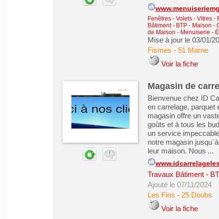
www.menuiseriem
Fenêtres - Volets - Vitres -
Bâtiment - BTP - Maison -
de Maison
-
Menuiserie - É
Mise à jour le 03/01/2
Fismes
-
51 Marne
Voir la fiche
Magasin de carre
Bienvenue chez ID Car
en carrelage, parquet 
magasin offre un vaste
goûts et à tous les bu
un service impeccable 
notre magasin jusqu´à 
leur maison. Nous ...
www.idcarrelageles
Travaux Bâtiment - B
Ajouté le 07/11/2024
Les Fins
-
25 Doubs
Voir la fiche