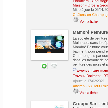
Plombiers - Chauffagist
Maison - Gros & Sec
Mise à jour le 05/01/2
Châlons-en-Champag
Voir la fiche
Mambré Peinture 
La société de peinture
Mulhouse, dans le dép
Mambré Peinture vous 
bâtiment, pour peindre
Commençons par quelqu
dans les travaux de pei
peinture des murs et pl
www.peinture-mam
Travaux Bâtiment - B
Ajouté le 17/02/2021
Altkirch
-
68 Haut-Rhi
Voir la fiche
Groupe Sari - en