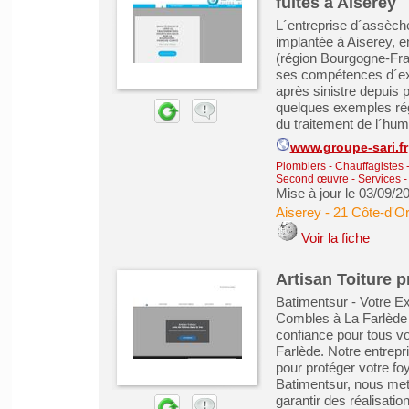
fuites à Aiserey
L´entreprise d´assèche
implantée à Aiserey, e
(région Bourgogne-Fr
ses compétences d´exp
après sinistre depuis
quelques exemples régu
du traitement de l´humid
www.groupe-sari.fr
Plombiers - Chauffagistes - 
Second œuvre
-
Services -
Mise à jour le 03/09/2
Aiserey
-
21 Côte-d'O
Voir la fiche
Artisan Toiture 
Batimentsur - Votre Ex
Combles à La Farlède 
confiance pour tous vo
Farlède. Notre entrepr
pour protéger votre fo
Batimentsur, nous mett
garantir des réalisation