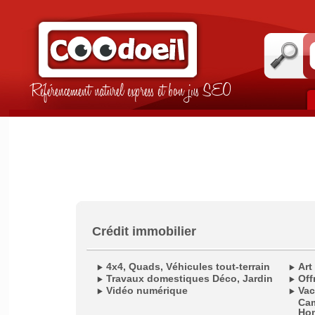
Référencement naturel express et bon jus SEO
Crédit immobilier
4x4, Quads, Véhicules tout-terrain
Art
Travaux domestiques Déco, Jardin
Off
Vidéo numérique
Vac
Cam
Ho