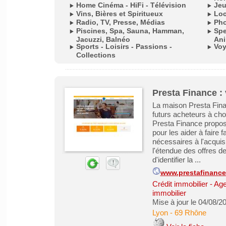
Home Cinéma - HiFi - Télévision
Jeu
Vins, Bières et Spiritueux
Loc
Radio, TV, Presse, Médias
Pho
Piscines, Spa, Sauna, Hamman,
Spe
Jacuzzi, Balnéo
Ani
Sports - Loisirs - Passions -
Voy
Collections
Presta Finance : 
La maison Presta Finan
futurs acheteurs à cho
Presta Finance propose
pour les aider à faire
nécessaires à l'acquis
l'étendue des offres d
d'identifier la ...
www.prestafinanc
Crédit immobilier
-
Age
immobilier
Mise à jour le 04/08/2
Lyon
-
69 Rhône