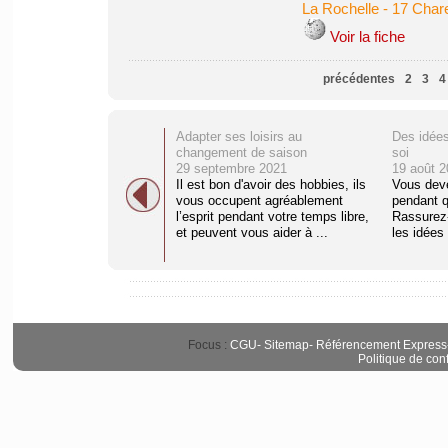
La Rochelle
-
17 Char
Voir la fiche
précédentes
2
3
4
Adapter ses loisirs au
Des idées 
changement de saison
soi
29 septembre 2021
19 août 2
Il est bon d'avoir des hobbies, ils
Vous deve
vous occupent agréablement
pendant q
l’esprit pendant votre temps libre,
Rassurez-
et peuvent vous aider à ...
les idées 
Focus :
CGU
-
Sitemap
-
Référencement Express
Politique de conf