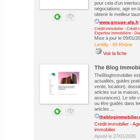
pour cela d'un interl
négociations, agir en t
obtenir le meilleur taux
www.groupe-afp.fr
Crédit immobilier
-
Crédit 
Expertise immobilière - Di
Mise à jour le 09/01/2
Lentilly
-
69 Rhône
Voir la fiche
The Blog Immobil
TheBlogImmobilier est 
actualités, guides prat
vente, location), dossie
articles sur la maison
assurances). Le site vi
ou être guidés dans le
articles ...
theblogimmobilier.
Crédit immobilier
-
Age
immobilier
Ajouté le 27/01/2026