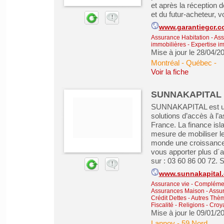
et après la réception d
et du futur-acheteur, vo
www.garantiegcr.c
Assurance Habitation - As
immobilières - Expertise i
Mise à jour le 28/04/2
Montréal - Québec
-
Voir la fiche
SUNNAKAPITAL F
SUNNAKAPITAL est une 
solutions d’accès à l’
France. La finance isl
mesure de mobiliser le
monde une croissance
vous apporter plus d´a
sur : 03 60 86 00 72.
www.sunnakapital
Assurance vie - Complémen
Assurances Maison - Assu
Crédit Dettes
-
Autres Thème
Fiscalité
-
Religions - Croya
Mise à jour le 09/01/2
Lannoy
-
59 Nord