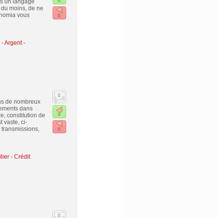
ans un langage
0
u du moins, de ne
Konomia vous
0
-
Argent -
0
ns de nombreux
acements dans
e, constitution de
0
 vaste, ci-
 transmissions,
0
lier
-
Crédit
0