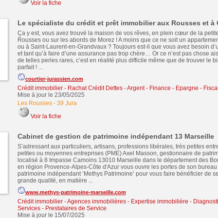
Voir la fiche
Le spécialiste du crédit et prêt immobilier aux Rousses et
Ça y est, vous avez trouvé la maison de vos rêves, en plein cœur de la petite
Rousses ou sur les abords de Morez ! A moins que ce ne soit un appartem
ou à Saint-Laurent-en-Grandvaux ? Toujours est-il que vous avez besoin d’u
et tant qu’à faire d’une assurance pas trop chère… Or ce n’est pas chose ai
de telles perles rares, c’est en réalité plus difficile même que de trouver le 
parfait ! ...
courtier-jurassien.com
Crédit immobilier
-
Rachat Crédit Dettes
-
Argent - Finance - Epargne - Fiscal
Mise à jour le 23/05/2025
Les Rousses
-
39 Jura
Voir la fiche
Cabinet de gestion de patrimoine indépendant 13 Marseille
S’adressant aux particuliers, artisans, professions libérales, très petites entr
petites ou moyennes entreprises (PME) Axel Masson, gestionnaire de patrimo
localisé à 8 Impasse Camoins 13010 Marseille dans le département des B
en région Provence-Alpes-Côte d'Azur vous ouvre les portes de son bureau
patrimoine indépendant ‘Methys Patrimoine’ pour vous faire bénéficier de se
grande qualité, en matière ...
www.methys-patrimoine-marseille.com
Crédit immobilier
-
Agences immobilières - Expertise immobilière - Diagnosti
Services - Prestataires de Service
Mise à jour le 15/07/2025