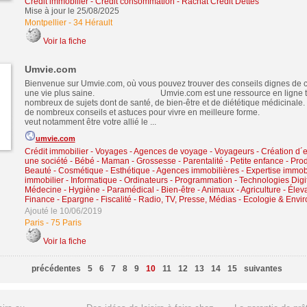
Crédit immobilier
-
Crédit consommation
-
Rachat Crédit Dettes
Mise à jour le 25/08/2025
Montpellier
-
34 Hérault
Voir la fiche
Umvie.com
Bienvenue sur Umvie.com, où vous pouvez trouver des conseils dignes de 
une vie plus saine. Umvie.com est une ressource en ligne tra
nombreux de sujets dont de santé, de bien-être et de diététique médicinale.
de nombreux conseils et astuces pour vivre en meilleure fo
veut notamment être votre allié le ...
umvie.com
Crédit immobilier
-
Voyages - Agences de voyage - Voyageurs
-
Création d´e
une société
-
Bébé - Maman - Grossesse - Parentalité - Petite enfance
-
Prod
Beauté - Cosmétique - Esthétique
-
Agences immobilières - Expertise immobi
immobilier
-
Informatique - Ordinateurs - Programmation - Technologies Digi
Médecine - Hygiène - Paramédical - Bien-être
-
Animaux - Agriculture - Élev
Finance - Epargne - Fiscalité
-
Radio, TV, Presse, Médias
-
Ecologie & Envi
Ajouté le 10/06/2019
Paris
-
75 Paris
Voir la fiche
précédentes
5
6
7
8
9
10
11
12
13
14
15
suivantes