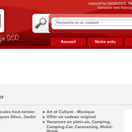
Aujourd’hui 06/08/2026,
79
Annuaire web francop
on jus SEO
Accueil
Notre actu
er
cules tout-terrain
Art et Culture - Musique
ques Déco, Jardin
Offrir un cadeau original
e
Vacances en plein-air, Camping,
Camping-Car, Caravaning, Mobil-
Home