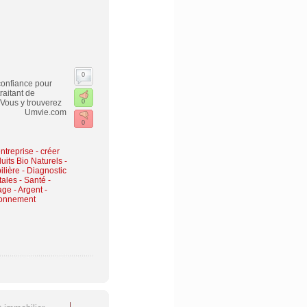
0
confiance pour
itant de
 Vous y trouverez
0
rme. Umvie.com
0
ntreprise - créer
uits Bio Naturels
-
lière - Diagnostic
tales
-
Santé -
age
-
Argent -
ronnement