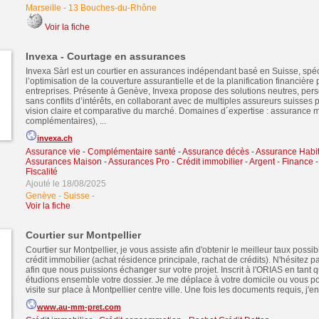
Marseille
-
13 Bouches-du-Rhône
Voir la fiche
Invexa - Courtage en assurances
Invexa Sàrl est un courtier en assurances indépendant basé en Suisse, spé
l’optimisation de la couverture assurantielle et de la planification financière p
entreprises. Présente à Genève, Invexa propose des solutions neutres, pers
sans conflits d’intérêts, en collaborant avec de multiples assureurs suisses p
vision claire et comparative du marché. Domaines d´expertise : assurance 
complémentaires), ...
invexa.ch
Assurance vie - Complémentaire santé - Assurance décès
-
Assurance Habit
Assurances Maison - Assurances Pro
-
Crédit immobilier
-
Argent - Finance 
Fiscalité
Ajouté le 18/08/2025
Genève - Suisse
-
Voir la fiche
Courtier sur Montpellier
Courtier sur Montpellier, je vous assiste afin d'obtenir le meilleur taux possib
crédit immobilier (achat résidence principale, rachat de crédits). N'hésitez 
afin que nous puissions échanger sur votre projet. Inscrit à l'ORIAS en tant 
étudions ensemble votre dossier. Je me déplace à votre domicile ou vous 
visite sur place à Montpellier centre ville. Une fois les documents requis, j'en
www.au-mm-pret.com