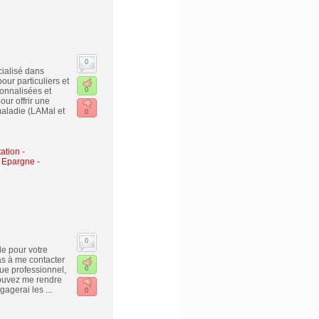
0
cialisé dans
our particuliers et
onnalisées et
0
our offrir une
maladie (LAMal et
0
ation -
- Epargne -
0
le pour votre
pas à me contacter
que professionnel,
0
pouvez me rendre
gagerai les ...
0