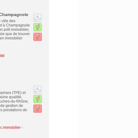
 à Champagnole
0
 ville des
ent à Champagnole
n prêt immobilier,
0
sée que de trouver
bien immobilier
0
ité
0
eprises (TPE) et
ine qualifié,
ouches-du-Rhône,
0
 de gestion de
s prestations de
0
c immobilier
-