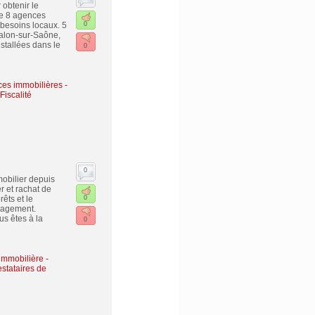
 obtenir le
de 8 agences
besoins locaux. 5
0
alon-sur-Saône,
stallées dans le
0
es immobilières -
Fiscalité
0
mobilier depuis
r et rachat de
êts et le
0
ngagement.
s êtes à la
0
immobilière -
estataires de