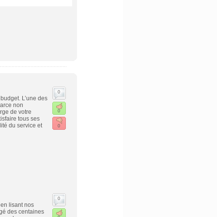
0
e budget. L’une des
Parce non
rge de votre
0
isfaire tous ses
ité du service et
0
0
 en lisant nos
igé des centaines