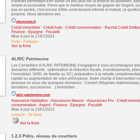
d'articles permettant d'en savoir un peu plus sur la finance du quotidien, d
simple et accessible. Parce que le meilleur moyen de gagner de l'argent, o
pas en perdre, c'est encore d'être correctement informé et instruit, ce qu'e
propose. Nous abordons des ...
ekonomia.fr
Crédit immobilier
-
Crédit Auto
-
Crédit consommation
-
Rachat Crédit Dettes
Finance - Epargne - Fiscalité
Mise à jour le 17/07/2024
Porto - Portugal
-
Voir la fiche
ALRIC Patrimoine
Les Conseillers d’ALRIC PATRIMOINE s’engagent à vous accompagner da
domaines différents : optimisation et réduction fiscale, investissements, pl
l’immobilier, SARL de famille ou SCI, préparation à la retraite complémentair
capital ou augmentation de votre prévoyance. Notre champ d’intervention est
dessous on vous cite quelques domaines : Conseil (Régimes matrimoniaux,
donations, successions…) Immobilier ...
alric-patrimoine.com
Assurance Habitation - Assurances Maison - Assurances Pro
-
Crédit immobi
consommation
-
Argent - Finance - Epargne - Fiscalité
Mise à jour le 23/01/2023
Lesquin
-
59 Nord
Voir la fiche
1.2.3 Prêts, réseau de courtiers