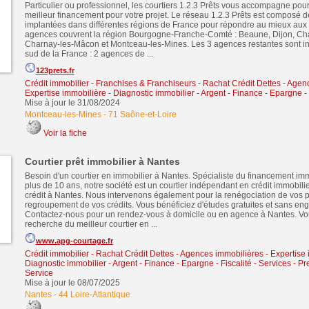
Particulier ou professionnel, les courtiers 1.2.3 Prêts vous accompagne pour
meilleur financement pour votre projet. Le réseau 1.2.3 Prêts est composé 
implantées dans différentes régions de France pour répondre au mieux aux 
agences couvrent la région Bourgogne-Franche-Comté : Beaune, Dijon, Ch
Charnay-les-Mâcon et Montceau-les-Mines. Les 3 agences restantes sont in
sud de la France : 2 agences de ...
123prets.fr
Crédit immobilier
-
Franchises & Franchiseurs
-
Rachat Crédit Dettes
-
Agenc
Expertise immobilière - Diagnostic immobilier
-
Argent - Finance - Epargne - 
Mise à jour le 31/08/2024
Montceau-les-Mines
-
71 Saône-et-Loire
Voir la fiche
Courtier prêt immobilier à Nantes
Besoin d'un courtier en immobilier à Nantes. Spécialiste du financement im
plus de 10 ans, notre société est un courtier indépendant en crédit immobilie
crédit à Nantes. Nous intervenons également pour la renégociation de vos pr
regroupement de vos crédits. Vous bénéficiez d'études gratuites et sans e
Contactez-nous pour un rendez-vous à domicile ou en agence à Nantes. Vou
recherche du meilleur courtier en ...
www.apg-courtage.fr
Crédit immobilier
-
Rachat Crédit Dettes
-
Agences immobilières - Expertise 
Diagnostic immobilier
-
Argent - Finance - Epargne - Fiscalité
-
Services - Pr
Service
Mise à jour le 08/07/2025
Nantes
-
44 Loire-Atlantique