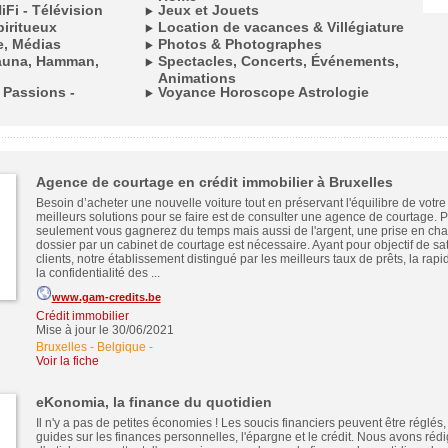
Fi - Télévision
Jeux et Jouets
piritueux
Location de vacances & Villégiature
e, Médias
Photos & Photographes
Sauna, Hamman,
Spectacles, Concerts, Événements,
Animations
- Passions -
Voyance Horoscope Astrologie
Agence de courtage en crédit immobilier à Bruxelles
Besoin d’acheter une nouvelle voiture tout en préservant l'équilibre de votr
meilleurs solutions pour se faire est de consulter une agence de courtage. 
seulement vous gagnerez du temps mais aussi de l'argent, une prise en cha
dossier par un cabinet de courtage est nécessaire. Ayant pour objectif de sat
clients, notre établissement distingué par les meilleurs taux de prêts, la rapid
la confidentialité des ...
www.gam-credits.be
Crédit immobilier
Mise à jour le 30/06/2021
Bruxelles - Belgique
-
Voir la fiche
eKonomia, la finance du quotidien
Il n'y a pas de petites économies ! Les soucis financiers peuvent être réglés,
guides sur les finances personnelles, l'épargne et le crédit. Nous avons réd