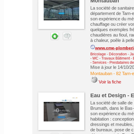
Montauban
La société de sanitai
département de Tarn-e
son expérience du méti
chauffage ou créer vos
quelques exemples fré
chaudières au fioul, r
à chaleur, poêle à pellet
www.cme-plomberie
Bricolage - Décoration - Ja
- WC
-
Travaux Bâtiment -
-
Services - Prestataires d
Mise à jour le 14/10/2
Montauban
-
82 Tarn-
Voir la fiche
Eau et Design - 
La société de salle de
Brumath, dans le Bas-
son expérience du méti
habitation : conception
dressings et meubles,
de bureaux, pose de cl