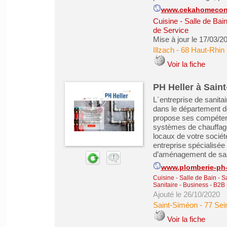
www.cekahomeconc
Cuisine - Salle de Bai
de Service
Mise à jour le 17/03/2
Illzach
-
68 Haut-Rhin
Voir la fiche
PH Heller à Sain
L´entreprise de sanita
dans le département de
propose ses compéten
systèmes de chauffage 
locaux de votre sociét
entreprise spécialisée
d’aménagement de salle
www.plomberie-ph-
Cuisine - Salle de Bain - 
Sanitaire
-
Business - B2B 
Ajouté le 26/10/2020
Saint-Siméon
-
77 Sei
Voir la fiche