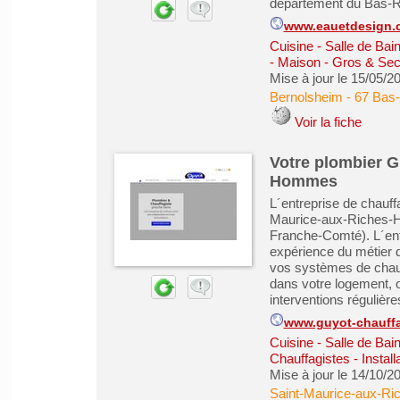
département du Bas-Rh
www.eauetdesign.
Cuisine - Salle de Bai
- Maison - Gros & Se
Mise à jour le 15/05/2
Bernolsheim
-
67 Bas
Voir la fiche
Votre plombier 
Hommes
L´entreprise de chauf
Maurice-aux-Riches-H
Franche-Comté). L´en
expérience du métier d
vos systèmes de chauf
dans votre logement, 
interventions régulières
www.guyot-chauff
Cuisine - Salle de Bai
Chauffagistes - Install
Mise à jour le 14/10/2
Saint-Maurice-aux-R