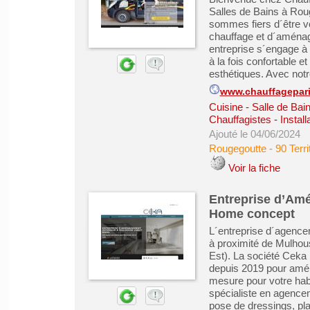
Salles de Bains à Ro
sommes fiers d´être v
chauffage et d´aménag
entreprise s´engage à 
à la fois confortable 
esthétiques. Avec notre
www.chauffagepar
Cuisine - Salle de Bai
Chauffagistes - Install
Ajouté le 04/06/2024
Rougegoutte
-
90 Terri
Voir la fiche
Entreprise d’Amé
Home concept
L´entreprise d´agence
à proximité de Mulhou
Est). La société Cek
depuis 2019 pour amén
mesure pour votre hab
spécialiste en agenceme
pose de dressings, pla