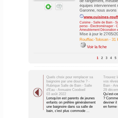
de rangement, meubles 
équipes interviennent 
Garonne, nous avons la
www.cuisines-rouf
Cuisine - Salle de Bain - 
perso
-
Électroménager - C
Ameublement Décoration e
Mise à jour le 27/05/2
Rouffiac-Tolosan
-
31 
Voir la fiche
1
2
3
4
5
Quels choix pour remplacer sa
Trouvez l
baignoire par une douche ? -
vos rêves
Rubrique Salle de Bain - Salle
Bain - An
d'Eau - Annuaire Coodoeil
29 décem
03 août 2022
Qu’est-ce
Lorsqu'on est parents de jeunes
? Comme 
enfants on préfère généralement
deviner il
une baignoire dans sa salle de
en forme 
bain, c'est plus commode ...