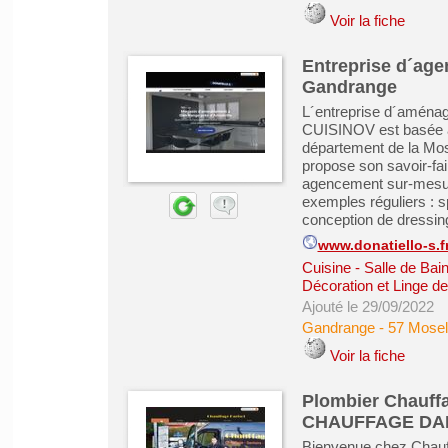
Voir la fiche
Entreprise d´age
Gandrange
L´entreprise d´aménag
CUISINOV est basée à 
département de la Mo
propose son savoir-fai
agencement sur-mesur
exemples réguliers : s
conception de dressing
www.donatiello-s.f
Cuisine - Salle de Bai
Décoration et Linge d
Ajouté le 29/09/2022
Gandrange
-
57 Mosel
Voir la fiche
Plombier Chauffa
CHAUFFAGE DA
Bienvenue chez Chauff