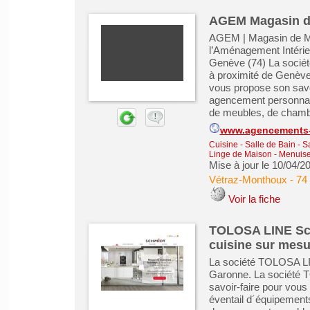
AGEM Magasin de
AGEM | Magasin de Me
l’Aménagement Intéri
Genève (74) La socié
à proximité de Genèv
vous propose son savo
agencement personnali
de meubles, de chambr
www.agencements-
Cuisine - Salle de Bain - 
Linge de Maison
-
Menuiser
Mise à jour le 10/04/2
Vétraz-Monthoux
-
74
Voir la fiche
TOLOSA LINE Sch
cuisine sur mesu
La société TOLOSA LIN
Garonne. La société 
savoir-faire pour vous
éventail d´équipements