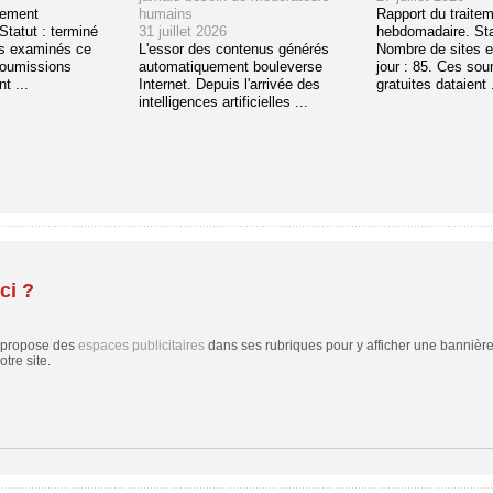
tement
humains
Rapport du traite
tatut : terminé
31 juillet 2026
hebdomadaire. Sta
s examinés ce
L'essor des contenus générés
Nombre de sites 
soumissions
automatiquement bouleverse
jour : 85. Ces so
t ...
Internet. Depuis l'arrivée des
gratuites dataient .
intelligences artificielles ...
ci ?
 propose des
espaces publicitaires
dans ses rubriques pour y afficher une bannière,
tre site.