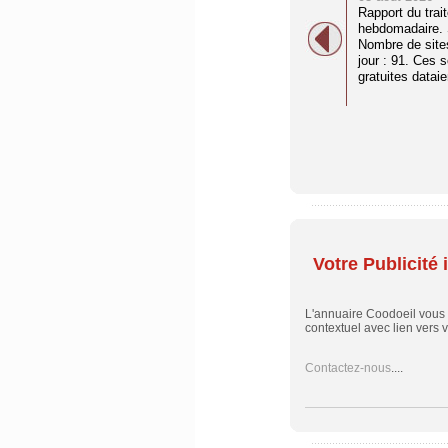
Rapport du trai
hebdomadaire. S
Nombre de site
jour : 91. Ces 
gratuites dataien
Votre Publicité i
L'annuaire Coodoeil vous
contextuel avec lien vers vo
Contactez-nous
....