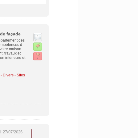
 de façade
0
département des
compétences d
votre maison.
0
, travaux et
ion intérieure et
0
 Divers - Sites
di 27/07/2026
SEO & GEO 2026 : les
Traitement du lundi 
annuaires francophones qui
20 juillet 2026