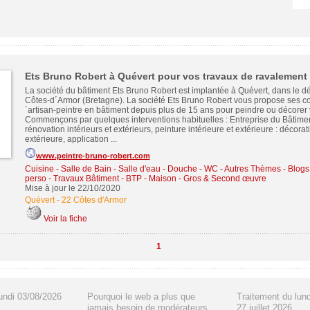
Ets Bruno Robert à Quévert pour vos travaux de ravalement
La société du bâtiment Ets Bruno Robert est implantée à Quévert, dans le 
Côtes-d´Armor (Bretagne). La société Ets Bruno Robert vous propose ses 
´artisan-peintre en bâtiment depuis plus de 15 ans pour peindre ou décorer 
Commençons par quelques interventions habituelles : Entreprise du Bâtiment
rénovation intérieurs et extérieurs, peinture intérieure et extérieure : décorat
extérieure, application ...
www.peintre-bruno-robert.com
Cuisine - Salle de Bain - Salle d'eau - Douche - WC
-
Autres Thèmes - Blogs -
perso
-
Travaux Bâtiment - BTP - Maison - Gros & Second œuvre
Mise à jour le 22/10/2020
Quévert
-
22 Côtes d'Armor
Voir la fiche
1
undi 03/08/2026
Pourquoi le web a plus que
Traitement du lun
jamais besoin de modérateurs
27 juillet 2026