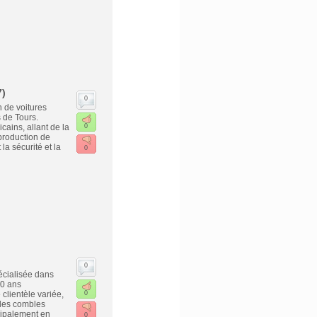
7)
0
n de voitures
s de Tours.
ains, allant de la
0
production de
a sécurité et la
0
0
écialisée dans
20 ans
clientèle variée,
0
 des combles
cipalement en
0