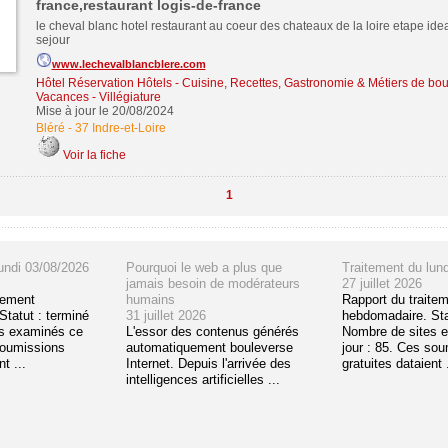
france,restaurant logis-de-france
le cheval blanc hotel restaurant au coeur des chateaux de la loire etape ide
sejour
www.lechevalblancblere.com
Hôtel Réservation Hôtels
-
Cuisine, Recettes, Gastronomie & Métiers de bo
Vacances - Villégiature
Mise à jour le 20/08/2024
Bléré
-
37 Indre-et-Loire
Voir la fiche
1
undi 03/08/2026
Pourquoi le web a plus que
Traitement du lun
jamais besoin de modérateurs
27 juillet 2026
tement
humains
Rapport du traite
tatut : terminé
31 juillet 2026
hebdomadaire. Sta
s examinés ce
L'essor des contenus générés
Nombre de sites 
soumissions
automatiquement bouleverse
jour : 85. Ces so
t ...
Internet. Depuis l'arrivée des
gratuites dataient .
intelligences artificielles ...