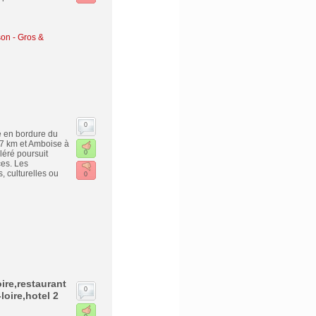
on - Gros &
0
ué en bordure du
 7 km et Amboise à
léré poursuit
0
ces. Les
 culturelles ou
0
oire,restaurant
0
loire,hotel 2