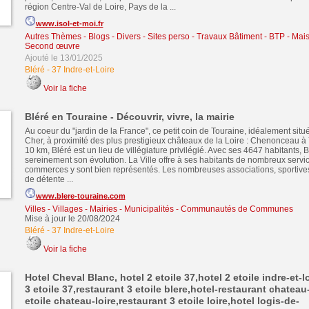
région Centre-Val de Loire, Pays de la ...
www.isol-et-moi.fr
Autres Thèmes - Blogs - Divers - Sites perso
-
Travaux Bâtiment - BTP - Mais
Second œuvre
Ajouté le 13/01/2025
Bléré
-
37 Indre-et-Loire
Voir la fiche
Bléré en Touraine - Découvrir, vivre, la mairie
Au coeur du "jardin de la France", ce petit coin de Touraine, idéalement sit
Cher, à proximité des plus prestigieux châteaux de la Loire : Chenonceau à
10 km, Bléré est un lieu de villégiature privilégié. Avec ses 4647 habitants, B
sereinement son évolution. La Ville offre à ses habitants de nombreux servi
commerces y sont bien représentés. Les nombreuses associations, sportives,
de détente ...
www.blere-touraine.com
Villes - Villages - Mairies - Municipalités - Communautés de Communes
Mise à jour le 20/08/2024
Bléré
-
37 Indre-et-Loire
Voir la fiche
Hotel Cheval Blanc, hotel 2 etoile 37,hotel 2 etoile indre-et-l
3 etoile 37,restaurant 3 etoile blere,hotel-restaurant chateau-
etoile chateau-loire,restaurant 3 etoile loire,hotel logis-de-