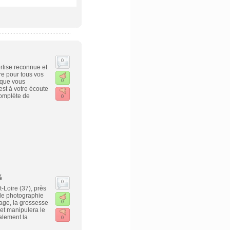
0
rtise reconnue et
re pour tous vos
 que vous
0
est à votre écoute
complète de
0
é
0
-Loire (37), près
de photographie
iage, la grossesse
0
 et manipulera le
alement la
0