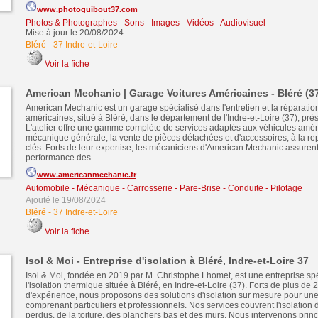
www.photoguibout37.com
Photos & Photographes
-
Sons - Images - Vidéos - Audiovisuel
Mise à jour le 20/08/2024
Bléré
-
37 Indre-et-Loire
Voir la fiche
American Mechanic | Garage Voitures Américaines - Bléré (3
American Mechanic est un garage spécialisé dans l'entretien et la réparatio
américaines, situé à Bléré, dans le département de l'Indre-et-Loire (37), prè
L'atelier offre une gamme complète de services adaptés aux véhicules améric
mécanique générale, la vente de pièces détachées et d'accessoires, à la re
clés. Forts de leur expertise, les mécaniciens d'American Mechanic assurent l
performance des ...
www.americanmechanic.fr
Automobile - Mécanique - Carrosserie - Pare-Brise - Conduite - Pilotage
Ajouté le 19/08/2024
Bléré
-
37 Indre-et-Loire
Voir la fiche
Isol & Moi - Entreprise d'isolation à Bléré, Indre-et-Loire 37
Isol & Moi, fondée en 2019 par M. Christophe Lhomet, est une entreprise sp
l'isolation thermique située à Bléré, en Indre-et-Loire (37). Forts de plus de 
d'expérience, nous proposons des solutions d'isolation sur mesure pour une 
comprenant particuliers et professionnels. Nos services couvrent l'isolation
perdus, de la toiture, des planchers bas et des murs. Nous intervenons prin