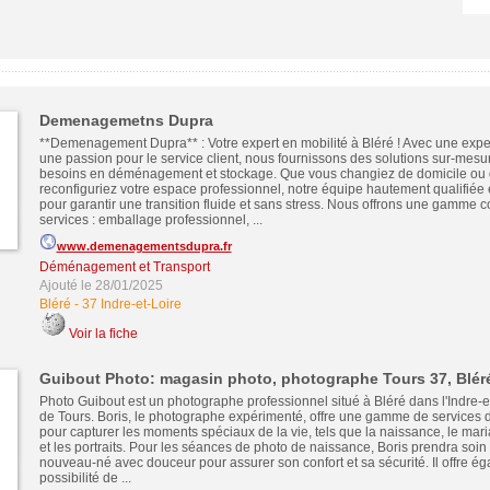
Demenagemetns Dupra
**Demenagement Dupra** : Votre expert en mobilité à Bléré ! Avec une expe
une passion pour le service client, nous fournissons des solutions sur-mesu
besoins en déménagement et stockage. Que vous changiez de domicile ou
reconfiguriez votre espace professionnel, notre équipe hautement qualifiée 
pour garantir une transition fluide et sans stress. Nous offrons une gamme 
services : emballage professionnel, ...
www.demenagementsdupra.fr
Déménagement et Transport
Ajouté le 28/01/2025
Bléré
-
37 Indre-et-Loire
Voir la fiche
Guibout Photo: magasin photo, photographe Tours 37, Blér
Photo Guibout est un photographe professionnel situé à Bléré dans l'Indre-et
de Tours. Boris, le photographe expérimenté, offre une gamme de services 
pour capturer les moments spéciaux de la vie, tels que la naissance, le mar
et les portraits. Pour les séances de photo de naissance, Boris prendra soin
nouveau-né avec douceur pour assurer son confort et sa sécurité. Il offre ég
possibilité de ...