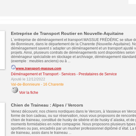
Entreprise de Transport Routier en Nouvelle-Aquitaine
L´entreprise de déménagement et transport MASSUE FRÉDÉRIC se situe de
de-Bonnieure, dans le département de la Charente (Nouvelle-Aquitaine). No
déménagement savent s´adapter un déménagement et un transport ajusté vi
projets. Ainsi, plusieurs contrats de déménagements sont disponibles selon 
déménageur spécialiste en stockage et archivage, déménagement standar
(exemple : meubles anciens) ou à ...
www.transport-massue.com
Déménagement et Transport
-
Services - Prestataires de Service
Ajouté le 12/12/2022
Val-de-Bonnieure
-
16 Charente
Voir la fiche
Chien de Traineau : Alpes / Vercors
Venez découvrir, nos chiens nordiques dans le Vercors, à Vassieux en Vercors
forme de bon cadeau, ou sur réservation, nous vous proposons de rencontr
chien de traineau, constitué de husky de sibérie et de husky d´alaska, et de
moments formidables en notre compagnie. Nous proposons plusieurs types d
sportives ou pas, encadrés par un musher professionnel diplômé d´état. La
de traineau, assis dans le traineau ...