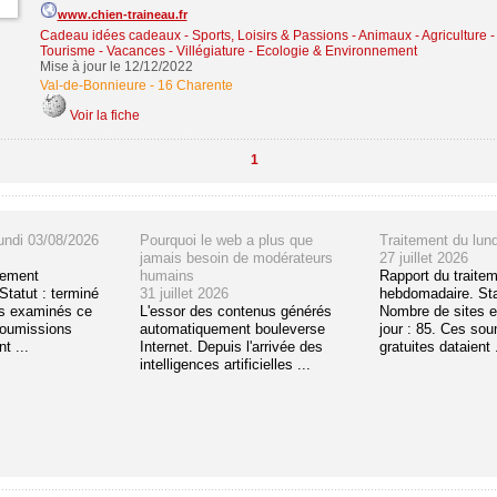
www.chien-traineau.fr
Cadeau idées cadeaux
-
Sports, Loisirs & Passions
-
Animaux - Agriculture 
Tourisme - Vacances - Villégiature
-
Ecologie & Environnement
Mise à jour le 12/12/2022
Val-de-Bonnieure
-
16 Charente
Voir la fiche
1
undi 03/08/2026
Pourquoi le web a plus que
Traitement du lun
jamais besoin de modérateurs
27 juillet 2026
tement
humains
Rapport du traite
tatut : terminé
31 juillet 2026
hebdomadaire. Sta
s examinés ce
L'essor des contenus générés
Nombre de sites 
soumissions
automatiquement bouleverse
jour : 85. Ces so
t ...
Internet. Depuis l'arrivée des
gratuites dataient .
intelligences artificielles ...