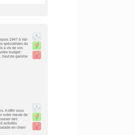
0
puis 1947 à Val-
s spécialistes du
s à vis de vos
0
votre budget :
d, haut de gamme
0
0
. A offrir sous
er notre meute de
 passer des
0
´activités
 balade en chien
0