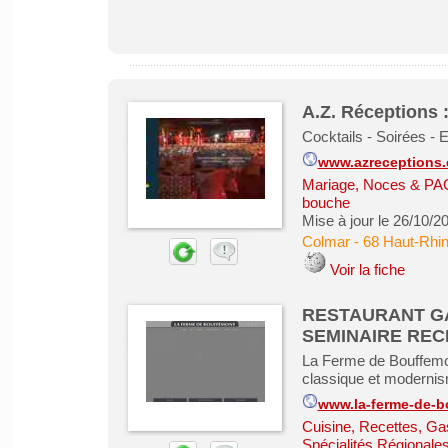
A.Z. Réceptions 
Cocktails - Soirées -
www.azreceptions
Mariage, Noces & P
bouche
Mise à jour le 26/10/2
Colmar
-
68 Haut-Rhi
Voir la fiche
RESTAURANT G
SEMINAIRE RECE
La Ferme de Bouffemont,
classique et modernism
www.la-ferme-de-b
Cuisine, Recettes, Ga
Spécialités Régionale