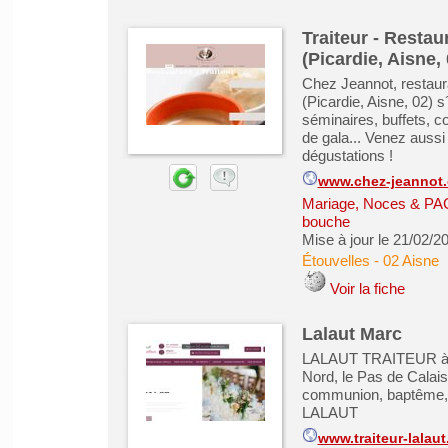
Traiteur - Resta
(Picardie, Aisne, 
Chez Jeannot, restaura
(Picardie, Aisne, 02) 
séminaires, buffets, c
de gala... Venez auss
dégustations !
www.chez-jeannot
Mariage, Noces & P
bouche
Mise à jour le 21/02/2
Étouvelles
-
02 Aisne
Voir la fiche
Lalaut Marc
LALAUT TRAITEUR à vot
Nord, le Pas de Calais,
communion, baptême, 
LALAUT
www.traiteur-lalau