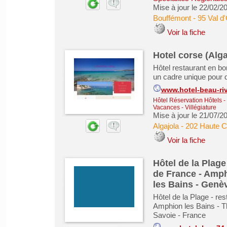
Mise à jour le 22/02/2
Bouffémont
-
95 Val d
Voir la fiche
Hotel corse (Alga
Hôtel restaurant en bor
un cadre unique pour 
www.hotel-beau-ri
Hôtel Réservation Hôtels
-
Vacances - Villégiature
Mise à jour le 21/07/2
Algajola
-
202 Haute C
Voir la fiche
Hôtel de la Plage
de France - Amph
les Bains - Genè
Hôtel de la Plage - re
Amphion les Bains - T
Savoie - France