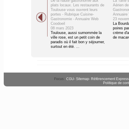
De la haute gastronomie aux
La Tarte 
plats locaux. Les restaurants de
Aérien de
Toulouse vous ouvrent leurs
Gastronom
portes - Rubrique Cuisine-
Annuaire
Gastronomie - Annuaire Web
23 novem
Coodoeil
La Bourda
08 mars 2023
poires pa
Toulouse, aussi surnommée la
crème d'a
ville rose, est un petit coin de
de macaro
paradis où il fait bon y séjourner,
surtout en été. ...
Focus :
CGU
-
Sitemap
-
Référencement Express
Politique de conf