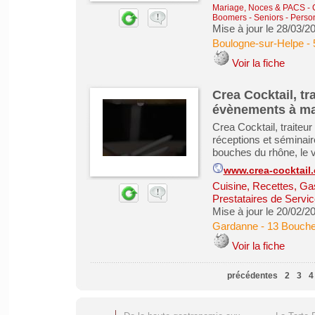
Mariage, Noces & PACS
-
Boomers - Seniors - Pers
Mise à jour le 28/03/2
Boulogne-sur-Helpe
-
Voir la fiche
Crea Cocktail, tr
évènements à mar
Crea Cocktail, traiteur
réceptions et séminair
bouches du rhône, le v
www.crea-cocktail
Cuisine, Recettes, Ga
Prestataires de Servic
Mise à jour le 20/02/2
Gardanne
-
13 Bouch
Voir la fiche
précédentes
2
3
4