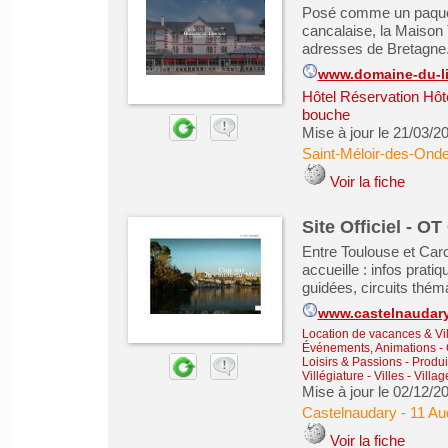
Posé comme un paqueb
cancalaise, la Maison 
adresses de Bretagne
www.domaine-du-l
Hôtel Réservation Hôt
bouche
Mise à jour le 21/03/2
Saint-Méloir-des-Ond
Voir la fiche
Site Officiel - O
Entre Toulouse et Car
accueille : infos prat
guidées, circuits théma
www.castelnaudary
Location de vacances & Vil
Événements, Animations
-
Loisirs & Passions
-
Produi
Villégiature
-
Villes - Vill
Mise à jour le 02/12/2
Castelnaudary
-
11 Au
Voir la fiche