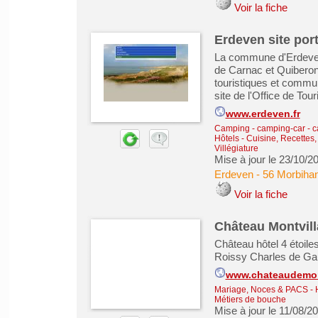
Voir la fiche
Erdeven site port
La commune d'Erdeven s
de Carnac et Quiberon 
touristiques et communa
site de l'Office de To
www.erdeven.fr
Camping - camping-car - 
Hôtels
-
Cuisine, Recettes
Villégiature
Mise à jour le 23/10/2
Erdeven
-
56 Morbiha
Voir la fiche
Château Montvil
Château hôtel 4 étoile
Roissy Charles de Gau
www.chateaudemon
Mariage, Noces & PACS
-
Métiers de bouche
Mise à jour le 11/08/2