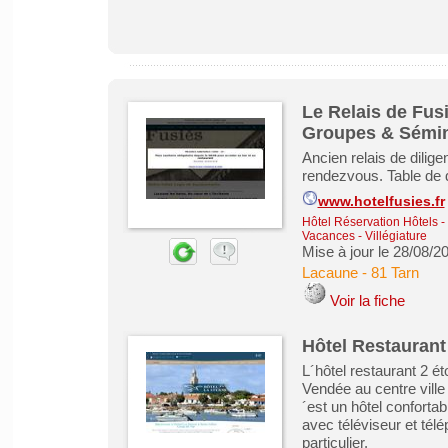
Le Relais de Fusi
Groupes & Sémin
Ancien relais de dili
rendezvous. Table de d
www.hotelfusies.fr
Hôtel Réservation Hôtels
-
Vacances - Villégiature
Mise à jour le 28/08/2
Lacaune
-
81 Tarn
Voir la fiche
Hôtel Restaurant 
L´hôtel restaurant 2 ét
Vendée au centre ville
´est un hôtel conforta
avec téléviseur et tél
particulier.