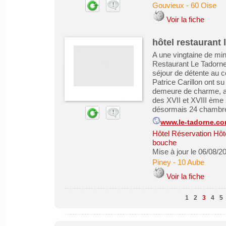
Gouvieux
-
60 Oise
Voir la fiche
hôtel restaurant 
A une vingtaine de mi
Restaurant Le Tadorne 
séjour de détente au c
Patrice Carillon ont s
demeure de charme, acc
des XVII et XVIII ème 
désormais 24 chambre
www.le-tadorne.c
Hôtel Réservation Hôt
bouche
Mise à jour le 06/08/2
Piney
-
10 Aube
Voir la fiche
1
2
3
4
5