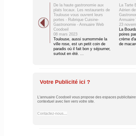
De la haute gastronomie aux
La Tarte 
plats locaux. Les restaurants de
Aérien de
Toulouse vous ouvrent leurs
Gastronom
portes - Rubrique Cuisine-
Annuaire
Gastronomie - Annuaire Web
23 novem
Coodoeil
La Bourda
08 mars 2023
poires pa
Toulouse, aussi surnommée la
crème d'a
ville rose, est un petit coin de
de macaro
paradis où il fait bon y séjourner,
surtout en été. ...
Votre Publicité ici ?
L'annuaire Coodoeil vous propose des espaces publicitaires 
contextuel avec lien vers votre site.
Contactez-nous
....