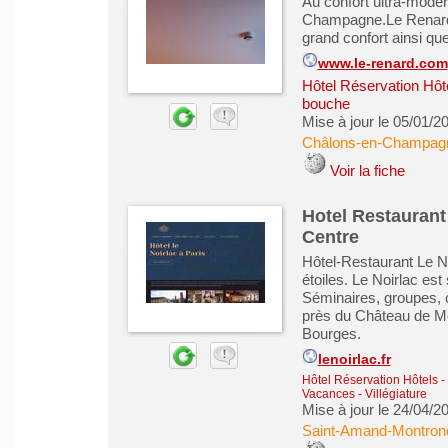
Au confort ultra-moder
Champagne.Le Renard 
grand confort ainsi qu
www.le-renard.com
Hôtel Réservation Hôt
bouche
Mise à jour le 05/01/2
Châlons-en-Champag
Voir la fiche
Hotel Restaurant
Centre
Hôtel-Restaurant Le No
étoiles. Le Noirlac es
Séminaires, groupes, c
près du Château de Mei
Bourges.
lenoirlac.fr
Hôtel Réservation Hôtels
-
Vacances - Villégiature
Mise à jour le 24/04/2
Saint-Amand-Montron