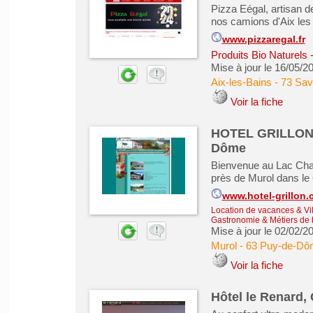
Pizza Eégal, artisan 
nos camions d'Aix les
www.pizzaregal.fr
Produits Bio Naturels
Mise à jour le 16/05/2
Aix-les-Bains
-
73 Sav
Voir la fiche
HOTEL GRILLON, 
Dôme
Bienvenue au Lac Cham
près de Murol dans le
www.hotel-grillon
Location de vacances & Vil
Gastronomie & Métiers de
Mise à jour le 02/02/2
Murol
-
63 Puy-de-Dô
Voir la fiche
Hôtel le Renard