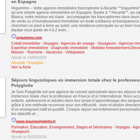
en Espagne
Voguimmo – Votre agence immobilière francophone à Alicante **Voguimmo**
qu’une simple agence immobilière en Espagne. Basée à **Alicante**, au cœ
Blanca, notre mission est claire : accompagner les francophones dans leurs 
de vente ou d’investissement immobilier en toute confiance et transparence
cherchiez un pied-à-terre au soleil, une résidence principale ou un bien locat
équipe vous guide de A à Z avec ...
voguimmo.com
Crédit immobilier
-
Voyages - Agences de voyage - Voyageurs
-
Agences imm
Expertise immobilière - Diagnostic immobilier
-
Mobilier Ameublement Décora
Maison
-
Tourisme - Vacances - Villégiature
Ajouté le 14/05/2025
Alicante - Espagne
-
Voir la fiche
Séjours linguistiques en immersion totale chez le professeur
Polyglotte
Je Suis Polyglotte est une agence de conseil spécialisée dans les séjours l
immersion totale chez le professeur, en France et à l’international. Nous 
enfants, adolescents et adultes dans leur projet d’apprentissage des langues
grâce à une méthode reconnue pour son efficacité : vivre et étudier directe
d’un enseignant natif et qualifié. Chaque séjour est entièrement personnalis
les objectifs et ...
www.jesuispolyglotte.fr
Formation, Éducation, Enseignement, Stages et Séminaires
-
Voyages - Age
Voyageurs
Ajouté le 05/02/2026