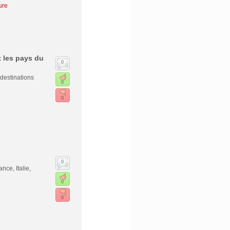
ure
t les pays du
0
destinations
0
0
0
ce, Italie,
0
0