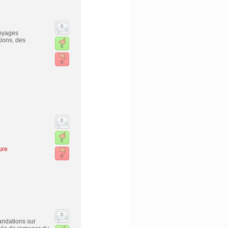
0
Voyages
tions, des
0
0
0
0
ure
0
0
andations sur