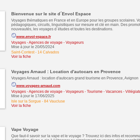
Bienvenue sur le site d´Envol Espace
Voyages thématiques en France et en Europe pour les groupes scolaires. 
pédagogiques, circuits, linguisitiques sur mesure et clé en main. Des promo
nouveautés, les voyages d´études et toutes les destinations.
www.envol-espace.fr
Voyages - Agences de voyage - Voyageurs
Mise à jour le 20/05/2024
Saint-Contest
-
14 Calvados
Voir la fiche
Voyages Arnaud : Location d'autocars en Provence
Voyages Arnaud : location d'autocars grand tourisme en Provence, Avignon
www.voyages-arnaud.com
Voyages - Agences de voyage - Voyageurs
-
Tourisme - Vacances - Villégiat
Mise à jour le 17/06/2025
Isle sur la Sorgue
-
84 Vaucluse
Voir la fiche
Vape Voyage
Que faut-il savoir sur la vape et le voyage ? Trouvez ici des infos et recomm