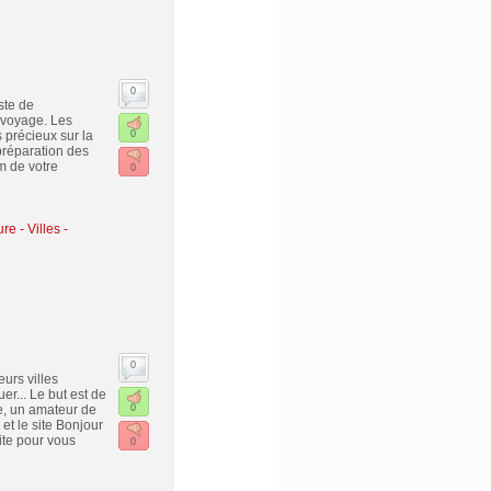
0
ste de
 voyage. Les
 précieux sur la
0
 préparation des
m de votre
0
ure
-
Villes -
0
urs villes
er... Le but est de
e, un amateur de
0
et le site Bonjour
ite pour vous
0