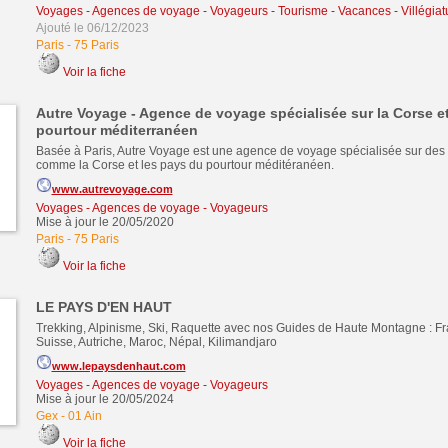
Voyages - Agences de voyage - Voyageurs
-
Tourisme - Vacances - Villégiat
Ajouté le 06/12/2023
Paris
-
75 Paris
Voir la fiche
Autre Voyage - Agence de voyage spécialisée sur la Corse e
pourtour méditerranéen
Basée à Paris, Autre Voyage est une agence de voyage spécialisée sur des 
comme la Corse et les pays du pourtour méditéranéen.
www.autrevoyage.com
Voyages - Agences de voyage - Voyageurs
Mise à jour le 20/05/2020
Paris
-
75 Paris
Voir la fiche
LE PAYS D'EN HAUT
Trekking, Alpinisme, Ski, Raquette avec nos Guides de Haute Montagne : Fran
Suisse, Autriche, Maroc, Népal, Kilimandjaro
www.lepaysdenhaut.com
Voyages - Agences de voyage - Voyageurs
Mise à jour le 20/05/2024
Gex
-
01 Ain
Voir la fiche