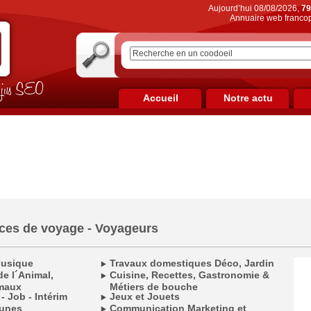
Aujourd’hui 08/08/2026,
79
Annuaire web francop
on jus SEO
Accueil
Notre actu
ces de voyage - Voyageurs
Musique
Travaux domestiques Déco, Jardin
e l´Animal,
Cuisine, Recettes, Gastronomie &
maux
Métiers de bouche
 - Job - Intérim
Jeux et Jouets
munes
Communication Marketing et