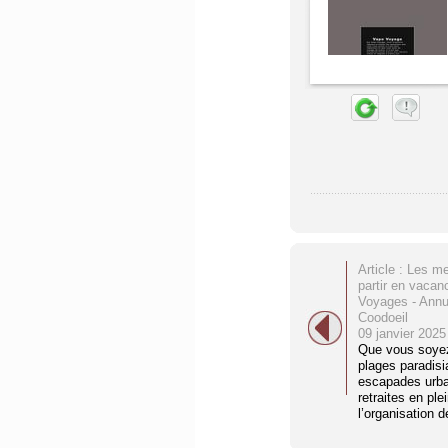
Article : Les me
partir en vacan
Voyages - Annu
Coodoeil
09 janvier 2025
Que vous soye
plages paradis
escapades urba
retraites en ple
l’organisation 