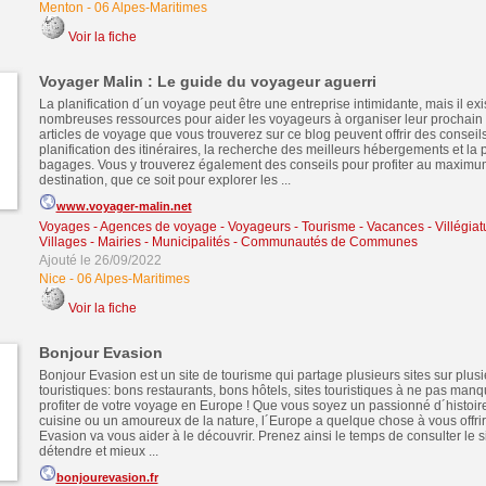
Menton
-
06 Alpes-Maritimes
Voir la fiche
Voyager Malin : Le guide du voyageur aguerri
La planification d´un voyage peut être une entreprise intimidante, mais il exi
nombreuses ressources pour aider les voyageurs à organiser leur prochain
articles de voyage que vous trouverez sur ce blog peuvent offrir des conseils
planification des itinéraires, la recherche des meilleurs hébergements et la
bagages. Vous y trouverez également des conseils pour profiter au maximu
destination, que ce soit pour explorer les ...
www.voyager-malin.net
Voyages - Agences de voyage - Voyageurs
-
Tourisme - Vacances - Villégiat
Villages - Mairies - Municipalités - Communautés de Communes
Ajouté le 26/09/2022
Nice
-
06 Alpes-Maritimes
Voir la fiche
Bonjour Evasion
Bonjour Evasion est un site de tourisme qui partage plusieurs sites sur plusie
touristiques: bons restaurants, bons hôtels, sites touristiques à ne pas manqu
profiter de votre voyage en Europe ! Que vous soyez un passionné d´histoir
cuisine ou un amoureux de la nature, l´Europe a quelque chose à vous offrir 
Evasion va vous aider à le découvrir. Prenez ainsi le temps de consulter le s
détendre et mieux ...
bonjourevasion.fr