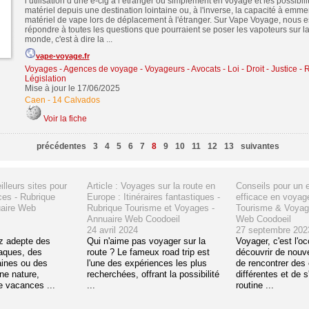
l’utilisation d’une e-cig à l’étranger ou simplement en voyage et les possibi
matériel depuis une destination lointaine ou, à l'inverse, la capacité à emm
matériel de vape lors de déplacement à l'étranger. Sur Vape Voyage, nous 
répondre à toutes les questions que pourraient se poser les vapoteurs sur l
monde, c'est à dire la ...
vape-voyage.fr
Voyages - Agences de voyage - Voyageurs
-
Avocats - Loi - Droit - Justice -
Législation
Mise à jour le 17/06/2025
Caen
-
14 Calvados
Voir la fiche
précédentes
3
4
5
6
7
8
9
10
11
12
13
suivantes
illeurs sites pour
Article : Voyages sur la route en
Conseils pour un 
ces - Rubrique
Europe : Itinéraires fantastiques -
efficace en voyag
aire Web
Rubrique Tourisme et Voyages -
Tourisme & Voyag
Annuaire Web Coodoeil
Web Coodoeil
24 avril 2024
27 septembre 202
z adepte des
Qui n'aime pas voyager sur la
Voyager, c'est l'o
iaques, des
route ? Le fameux road trip est
découvrir de nouv
ines ou des
l'une des expériences les plus
de rencontrer des 
ine nature,
recherchées, offrant la possibilité
différentes et de s
de vacances ...
...
routine ...