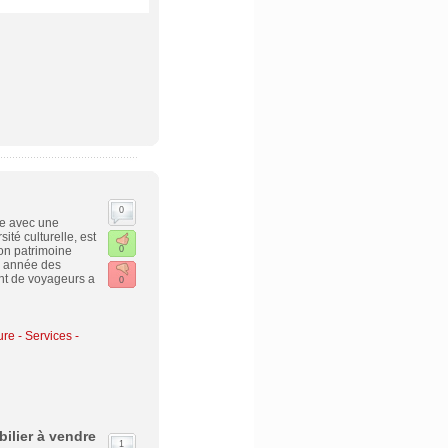
0
de avec une
ité culturelle, est
on patrimoine
0
ue année des
nt de voyageurs a
0
ure
-
Services -
ilier à vendre
1