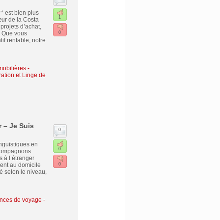
 est bien plus
1
ur de la Costa
projets d’achat,
. Que vous
0
if rentable, notre
obilières -
tion et Linge de
 – Je Suis
0
inguistiques en
0
accompagnons
 à l’étranger
ment au domicile
0
é selon le niveau,
nces de voyage -