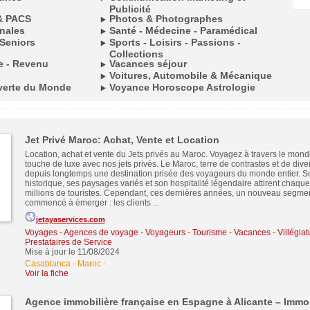
Publicité
& PACS
Photos & Photographes
onales
Santé - Médecine - Paramédical
Seniors
Sports - Loisirs - Passions -
Collections
le - Revenu
Vacances séjour
Voitures, Automobile & Mécanique
verte du Monde
Voyance Horoscope Astrologie
Jet Privé Maroc: Achat, Vente et Location
Location, achat et vente du Jets privés au Maroc. Voyagez à travers le mon
touche de luxe avec nos jets privés. Le Maroc, terre de contrastes et de divers
depuis longtemps une destination prisée des voyageurs du monde entier. S
historique, ses paysages variés et son hospitalité légendaire attirent chaq
millions de touristes. Cependant, ces dernières années, un nouveau segme
commencé à émerger : les clients ...
jetayaservices.com
Voyages - Agences de voyage - Voyageurs
-
Tourisme - Vacances - Villégiat
Prestataires de Service
Mise à jour le 11/08/2024
Casablanca - Maroc
-
Voir la fiche
Agence immobilière française en Espagne à Alicante – Immob