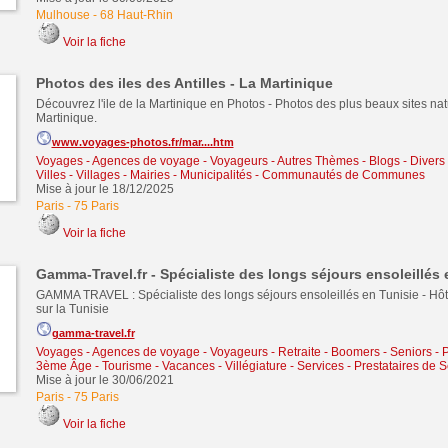
Mulhouse
-
68 Haut-Rhin
Voir la fiche
Photos des iles des Antilles - La Martinique
Découvrez l'ile de la Martinique en Photos - Photos des plus beaux sites nat
Martinique.
www.voyages-photos.fr/mar....htm
Voyages - Agences de voyage - Voyageurs
-
Autres Thèmes - Blogs - Divers 
Villes - Villages - Mairies - Municipalités - Communautés de Communes
Mise à jour le 18/12/2025
Paris
-
75 Paris
Voir la fiche
Gamma-Travel.fr - Spécialiste des longs séjours ensoleillés 
GAMMA TRAVEL : Spécialiste des longs séjours ensoleillés en Tunisie - Hôt
sur la Tunisie
gamma-travel.fr
Voyages - Agences de voyage - Voyageurs
-
Retraite - Boomers - Seniors -
3ème Âge
-
Tourisme - Vacances - Villégiature
-
Services - Prestataires de S
Mise à jour le 30/06/2021
Paris
-
75 Paris
Voir la fiche