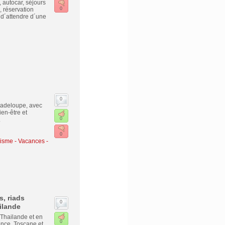
, autocar, séjours
, réservation
0
t d´attendre d´une
0
uadeloupe, avec
en-être et
.
0
0
isme - Vacances -
, riads
0
ilande
Thailande et en
0
ence, Toscane et