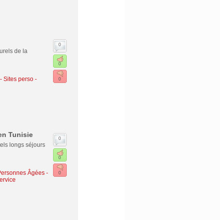
0
urels de la
0
- Sites perso
-
0
en Tunisie
0
els longs séjours
0
 Personnes Âgées -
0
ervice