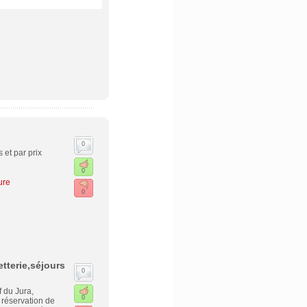
0
 et par prix
0
ure
0
tterie,séjours
0
 du Jura,
0
 réservation de