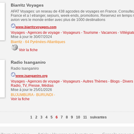
Biarritz Voyages
AFAT Voyages: un reseau de 438 agcodes de voyages en France. Consultez 
France et a l etranger, sejours, week-ends, promotions. Reservez en temps re
avion vers le monde entier avec plus de 1000 destinations
www.biarritzvoyages.com
Voyages - Agences de voyage - Voyageurs
-
Tourisme - Vacances - Villégiat
Mise à jour le 30/07/2024
Biarritz
-
64 Pyrénées-Atlantiques
Voir la fiche
Radio Isanganiro
Radio Isanganiro
www.isanganiro.org
Voyages - Agences de voyage - Voyageurs
-
Autres Thèmes - Blogs - Divers 
Radio, TV, Presse, Médias
Mise à jour le 25/01/2026
BUJUMBURA - BURUNDI
-
Voir la fiche
1
2
3
4
5
6
7
8
9
10
11
suivantes