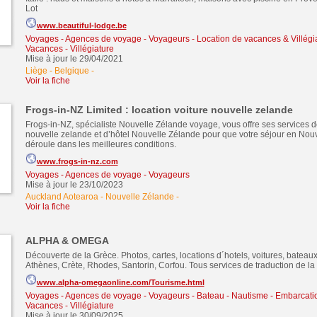
Lot
www.beautiful-lodge.be
Voyages - Agences de voyage - Voyageurs
-
Location de vacances & Villégi
Vacances - Villégiature
Mise à jour le 29/04/2021
Liège - Belgique
-
Voir la fiche
Frogs-in-NZ Limited : location voiture nouvelle zelande
Frogs-in-NZ, spécialiste Nouvelle Zélande voyage, vous offre ses services de
nouvelle zelande et d’hôtel Nouvelle Zélande pour que votre séjour en Nou
déroule dans les meilleures conditions.
www.frogs-in-nz.com
Voyages - Agences de voyage - Voyageurs
Mise à jour le 23/10/2023
Auckland Aotearoa - Nouvelle Zélande
-
Voir la fiche
ALPHA & OMEGA
Découverte de la Grèce. Photos, cartes, locations d´hotels, voitures, bateaux 
Athènes, Crète, Rhodes, Santorin, Corfou. Tous services de traduction de l
www.alpha-omegaonline.com/Tourisme.html
Voyages - Agences de voyage - Voyageurs
-
Bateau - Nautisme - Embarcati
Vacances - Villégiature
Mise à jour le 30/09/2025