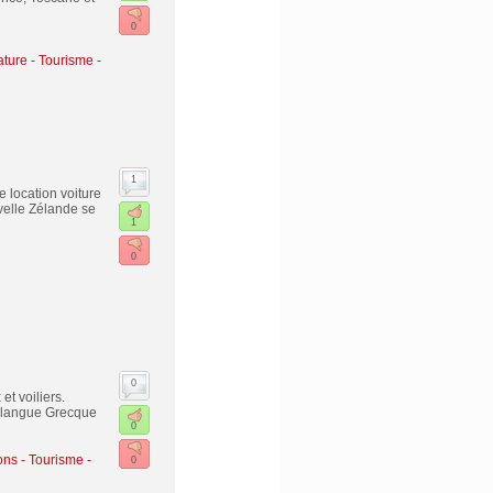
0
ature
-
Tourisme -
1
 location voiture
velle Zélande se
1
0
0
et voiliers.
a langue Grecque
0
ons
-
Tourisme -
0