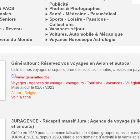
Publicité
& PACS
Photos & Photographes
onales
Santé - Médecine - Paramédical
Seniors
Sports - Loisirs - Passions -
Collections
le - Revenu
Vacances séjour
Voitures, Automobile & Mécanique
verte du Monde
Voyance Horoscope Astrologie
Généraltour : Réservez vos voyages en Avion et autocar
Liste de nos voyages et séjours, promotions et last minutes, classés par pays
www.generaltour.be
Voyages - Agences de voyage - Voyageurs
-
Tourisme - Vacances - Villégiat
Mise à jour le 02/07/2021
Alleur - Belgique
-
Voir la fiche
JURAGENCE - Réceptif massif Jura ; Agence de voyage (bille
et circuits)
Créée en 1989 pour la commercialisation de séjours groupes dans le massif
JURAGENCE a, depuis 1993, élargie son domaine d´activité à la vente et la