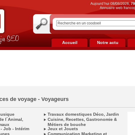
Aujourd’hui 08/08/2026,
79
Annuaire web francop
on jus SEO
Accueil
Notre actu
ces de voyage - Voyageurs
Musique
Travaux domestiques Déco, Jardin
e l´Animal,
Cuisine, Recettes, Gastronomie &
maux
Métiers de bouche
 - Job - Intérim
Jeux et Jouets
munes
Communication Marketing et