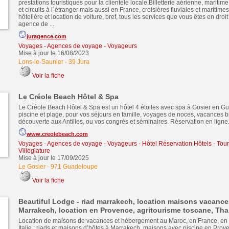
prestations touristiques pour la clientèle locale.Billetterie aérienne, maritime
et circuits à l´étranger mais aussi en France, croisières fluviales et maritimes
hôtelière et location de voiture, bref, tous les services que vous êtes en droi
agence de ...
juragence.com
Voyages - Agences de voyage - Voyageurs
Mise à jour le 16/08/2023
Lons-le-Saunier
-
39 Jura
Voir la fiche
Le Créole Beach Hôtel & Spa
Le Créole Beach Hôtel & Spa est un hôtel 4 étoiles avec spa à Gosier en G
piscine et plage, pour vos séjours en famille, voyages de noces, vacances bi
découverte aux Antilles, ou vos congrès et séminaires. Réservation en ligne
www.creolebeach.com
Voyages - Agences de voyage - Voyageurs
-
Hôtel Réservation Hôtels
-
Tour
Villégiature
Mise à jour le 17/09/2025
Le Gosier
-
971 Guadeloupe
Voir la fiche
Beautiful Lodge - riad marrakech, location maisons vacances
Marrakech, location en Provence, agritourisme toscane, Tha
Location de maisons de vacances et hébergement au Maroc, en France, en 
Italie : riads et maisons d’hôtes à Marrakech, maisons avec piscine en Prov