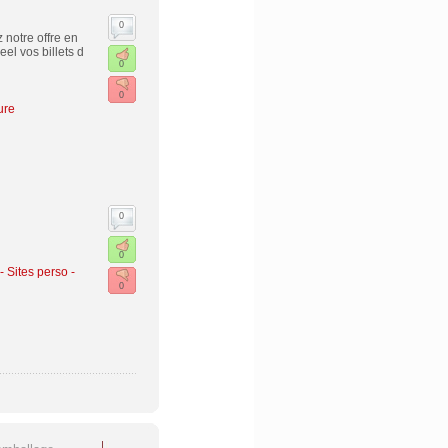
0
notre offre en
el vos billets d
0
0
ure
0
0
- Sites perso
-
0