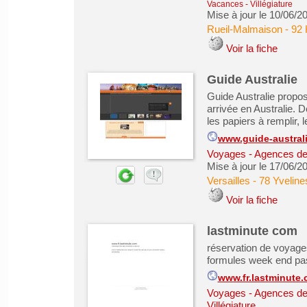
Vacances - Villégiature
Mise à jour le 10/06/2
Rueil-Malmaison
-
92 
Voir la fiche
Guide Australie
Guide Australie propos
arrivée en Australie. D
les papiers à remplir, le
www.guide-australi
Voyages - Agences de
Mise à jour le 17/06/2
Versailles
-
78 Yveline
Voir la fiche
lastminute com
réservation de voyages
formules week end pas
www.fr.lastminute
Voyages - Agences de
Villégiature