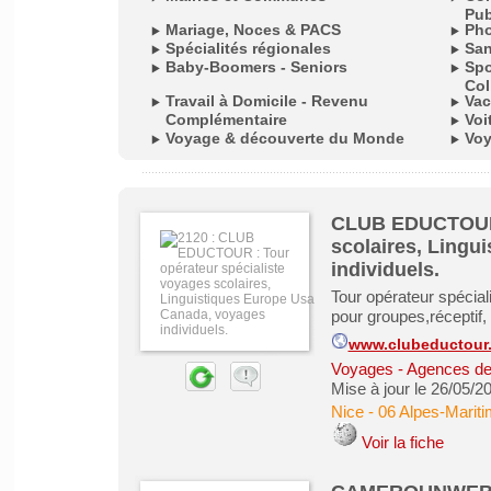
Pub
Mariage, Noces & PACS
Pho
Spécialités régionales
San
Baby-Boomers - Seniors
Spo
Col
Travail à Domicile - Revenu
Vac
Complémentaire
Voi
Voyage & découverte du Monde
Voy
CLUB EDUCTOUR :
scolaires, Lingu
individuels.
Tour opérateur spécia
pour groupes,réceptif,
www.clubeductour.
Voyages - Agences de
Mise à jour le 26/05/2
Nice
-
06 Alpes-Marit
Voir la fiche