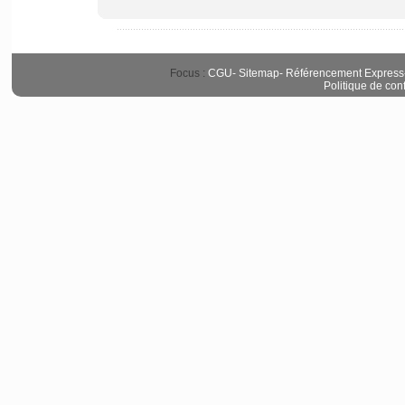
Focus :
CGU
-
Sitemap
-
Référencement Express
Politique de conf