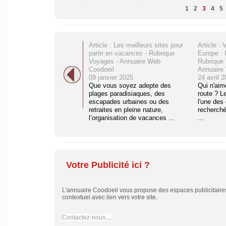
1
2
3
4
5
Article : Les meilleurs sites pour
Article : 
partir en vacances - Rubrique
Europe : I
Voyages - Annuaire Web
Rubrique 
Coodoeil
Annuaire
09 janvier 2025
24 avril 
Que vous soyez adepte des
Qui n'aim
plages paradisiaques, des
route ? L
escapades urbaines ou des
l'une des
retraites en pleine nature,
recherchée
l’organisation de vacances ...
...
Votre Publicité ici ?
L'annuaire Coodoeil vous propose des espaces publicitaires 
contextuel avec lien vers votre site.
Contactez-nous
....