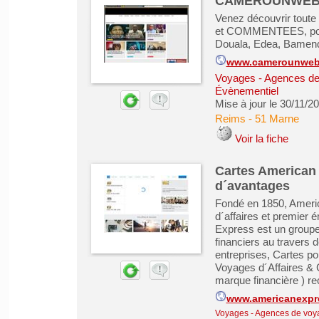
CAMEROUNWEB...
Venez découvrir tout
et COMMENTEES, pour 
Douala, Edea, Bamenda
www.camerounweb
Voyages - Agences de
Évènementiel
Mise à jour le 30/11/2
Reims
-
51 Marne
Voir la fiche
Cartes American
d´avantages
Fondé en 1850, Ameri
d´affaires et premier
Express est un groupe 
financiers au travers d
entreprises, Cartes p
Voyages d´Affaires & 
marque financière ) re
www.americanexpre
Voyages - Agences de voy