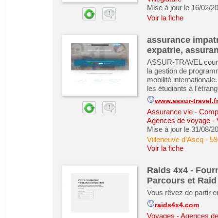
Mise à jour le 16/02/2
Voir la fiche
assurance impatr
expatrie, assura
ASSUR-TRAVEL courtier
la gestion de programm
mobilité international
les étudiants à l’étrang
www.assur-travel.f
Assurance vie - Comp
Agences de voyage -
Mise à jour le 31/08/2
Villeneuve d’Ascq
-
59
Voir la fiche
Raids 4x4 - Four
Parcours et Raid
Vous rêvez de partir e
raids4x4.com
Voyages - Agences de