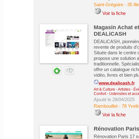
Saint-Grégoire
-
35 Ill
Voir la fiche
Magasin Achat et
DEALiCASH
DEALiCASH, pionnière 
revente de produits d
Située dans le centre
propose une solution a
traditionnelle. Spécia
offre un catalogue riche
vidéo, livres et bien pl
www.dealicash.fr
Art & Culture - Artistes - É
Confort - Ustensiles et ac
Ajouté le 28/04/2025
Rambouillet
-
78 Yveli
Voir la fiche
Rénovation Paris
Rénovation Paris 17 s