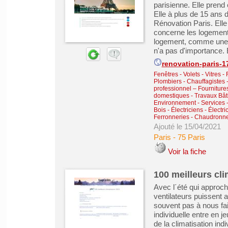
parisienne. Elle prend
Elle à plus de 15 ans 
Rénovation Paris. Elle
concerne les logements
logement, comme une pa
n'a pas d'importance. 
renovation-paris-17
Fenêtres - Volets - Vitres -
Plombiers - Chauffagistes - 
professionnel – Fourniture
domestiques
-
Travaux Bât
Environnement
-
Services 
Bois
-
Électriciens - Électr
Ferronneries - Chaudronne
Ajouté le 15/04/2021
Paris
-
75 Paris
Voir la fiche
100 meilleurs cli
Avec l´été qui approch
ventilateurs puissent a
souvent pas à nous fair
individuelle entre en j
de la climatisation indi