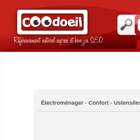
Référencement naturel express et bon jus SEO
Électroménager - Confort - Ustensil