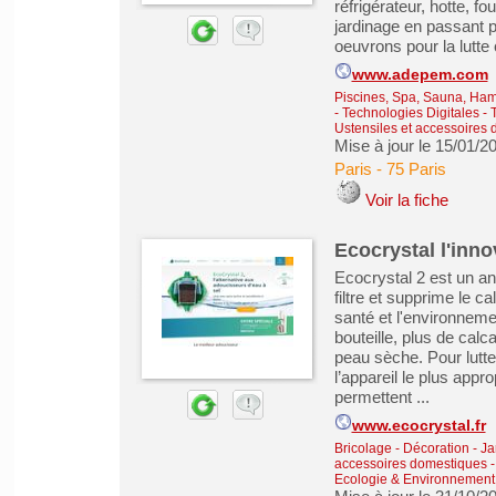
réfrigérateur, hotte, f
jardinage en passant pa
oeuvrons pour la lutte c
www.adepem.com
Piscines, Spa, Sauna, Ha
- Technologies Digitales
-
Ustensiles et accessoires
Mise à jour le 15/01/2
Paris
-
75 Paris
Voir la fiche
Ecocrystal l'inno
Ecocrystal 2 est un anti
filtre et supprime le ca
santé et l'environneme
bouteille, plus de cal
peau sèche. Pour lutte
l’appareil le plus appr
permettent ...
www.ecocrystal.fr
Bricolage - Décoration - Ja
accessoires domestiques
Ecologie & Environnement