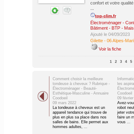
confort et votre qualit
...
top-clim.fr
Électroménager - Conf
Bâtiment - BTP - Mai
Ajouté le 04/09/2023
Gilette
-
06 Alpes-Mari
Voir la fiche
1
2
3
4
5
Comment choisir la meilleure
Informati
tondeuse à cheveux ? Rubrique -
les aspir
Électroménager - Beauté-
Électromé
Esthétique-Masculine - Annuaire
Coodoeil
Coodoeil
09 févrie
09 mars 2022
Avez-vous
La tondeuse à cheveux est un
robot neu
appareil tendance qui trouve de
jeter votr
plus en plus sa place dans nos
faire un 
salles de bains. Elle permet aux
vous ...
hommes adultes, ...