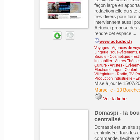
façon large en apporta
redactionnelle du sit
très divers pour faire 
interviennent aussi p
Actudici propose des s
rendre cet espace ...
www.actudici.fr
Voyages - Agences de voy
Lingerie, sous-vêtements, 
Beauté - Cosmétique - Est
immobilier
-
Autres Thèmes 
Culture - Artistes - Évènem
Électroménager - Confort 
Villégiature
-
Radio, TV, Pr
Production industrielle - É
Mise à jour le 15/07/2
Marseille
-
13 Bouche
Voir la fiche
Domaspi - la bout
centralisé
Domaspi est un site sp
centralisée. Tous les 
commande, flexible rét