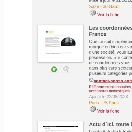
Mise à jour le 31/10/2
Saze
-
30 Gard
Voir la fiche
Les coordonnées 
France
Que ce soit simplement
marque ou bien car vo
d'une société, vous au
possession. Sur cont
de coordonnées vous p
dans plusieurs secteu
plusieurs catégories p
contact-conso.co
Référencement annuaires, 
accessoires domestiques
Ajouté le 22/08/2023
Paris
-
75 Paris
Voir la fiche
Actu d´Ici, toute 
Le site Actudici.fr trai