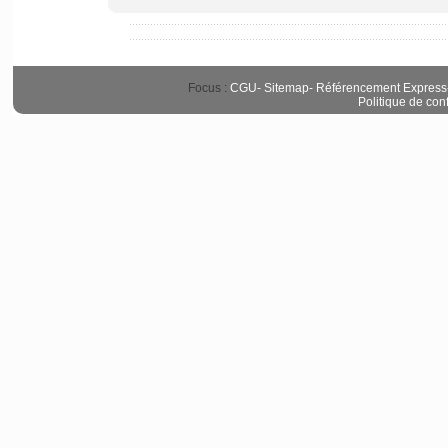
Focus :
CGU
-
Sitemap
-
Référencement Express
Politique de conf