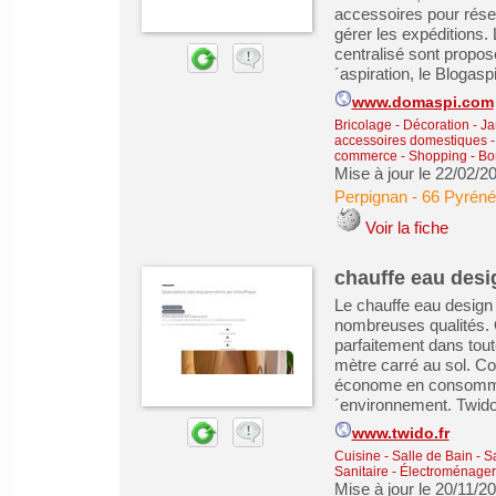
accessoires pour rése
gérer les expéditions
centralisé sont propos
´aspiration, le Blogaspi,
www.domaspi.com
Bricolage - Décoration - Ja
accessoires domestiques
commerce - Shopping - Bo
Mise à jour le 22/02/2
Perpignan
-
66 Pyréné
Voir la fiche
chauffe eau desi
Le chauffe eau design 
nombreuses qualités. O
parfaitement dans tout
mètre carré au sol. C
économe en consommat
´environnement. Twido
www.twido.fr
Cuisine - Salle de Bain - 
Sanitaire
-
Électroménager 
Mise à jour le 20/11/2