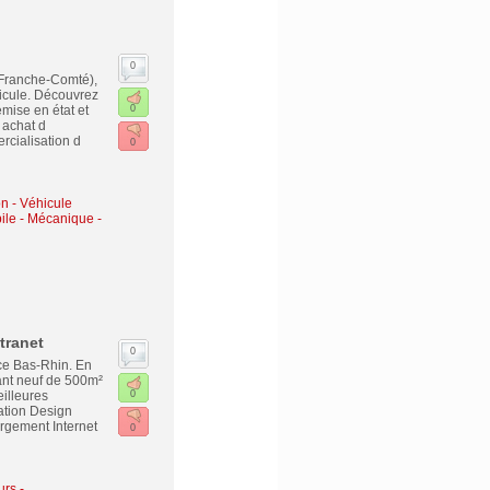
0
-Franche-Comté),
icule. Découvrez
mise en état et
0
 achat d
rcialisation d
0
n - Véhicule
le - Mécanique -
tranet
0
ce Bas-Rhin. En
ant neuf de 500m²
illeures
0
tion Design
gement Internet
0
urs -