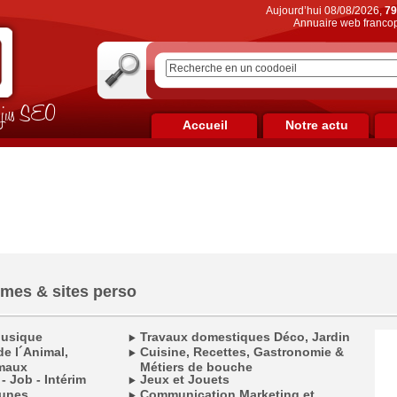
Aujourd’hui 08/08/2026,
79
Annuaire web francop
on jus SEO
Accueil
Notre actu
èmes & sites perso
Musique
Travaux domestiques Déco, Jardin
e l´Animal,
Cuisine, Recettes, Gastronomie &
maux
Métiers de bouche
 - Job - Intérim
Jeux et Jouets
munes
Communication Marketing et