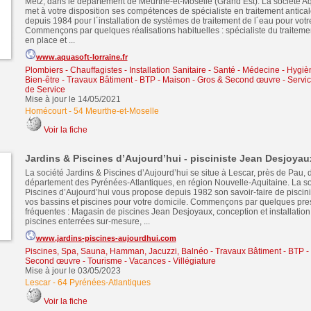
Metz, dans le département de Meurthe-et-Moselle (Grand Est). La société Aq
met à votre disposition ses compétences de spécialiste en traitement antical
depuis 1984 pour l´installation de systèmes de traitement de l´eau pour vot
Commençons par quelques réalisations habituelles : spécialiste du traiteme
en place et ...
www.aquasoft-lorraine.fr
Plombiers - Chauffagistes - Installation Sanitaire
-
Santé - Médecine - Hygiè
Bien-être
-
Travaux Bâtiment - BTP - Maison - Gros & Second œuvre
-
Servic
de Service
Mise à jour le 14/05/2021
Homécourt
-
54 Meurthe-et-Moselle
Voir la fiche
Jardins & Piscines d’Aujourd’hui - pisciniste Jean Desjoyau
La société Jardins & Piscines d’Aujourd’hui se situe à Lescar, près de Pau, 
département des Pyrénées-Atlantiques, en région Nouvelle-Aquitaine. La so
Piscines d’Aujourd’hui vous propose depuis 1982 son savoir-faire de piscinis
vos bassins et piscines pour votre domicile. Commençons par quelques pres
fréquentes : Magasin de piscines Jean Desjoyaux, conception et installation
piscines enterrées sur-mesure, ...
www.jardins-piscines-aujourdhui.com
Piscines, Spa, Sauna, Hamman, Jacuzzi, Balnéo
-
Travaux Bâtiment - BTP -
Second œuvre
-
Tourisme - Vacances - Villégiature
Mise à jour le 03/05/2023
Lescar
-
64 Pyrénées-Atlantiques
Voir la fiche