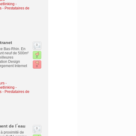
etlinking
-
s - Prestataires de
tranet
0
ce Bas-Rhin. En
ant neuf de 500m²
illeures
0
tion Design
gement Internet
0
urs -
etlinking
-
s - Prestataires de
ment de l´eau
0
 à proximité de