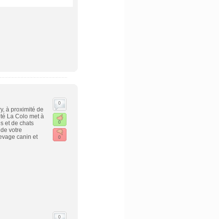
0
y, à proximité de
té La Colo met à
s et de chats
0
de votre
evage canin et
0
0