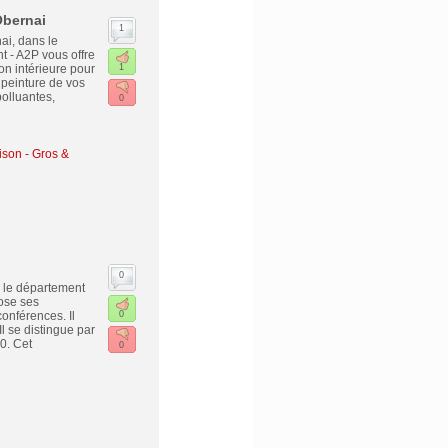
Obernai
1
ai, dans le
 - A2P vous offre
on intérieure pour
1
 peinture de vos
polluantes,
0
ison - Gros &
0
s le département
ose ses
onférences. Il
0
 se distingue par
0. Cet
0