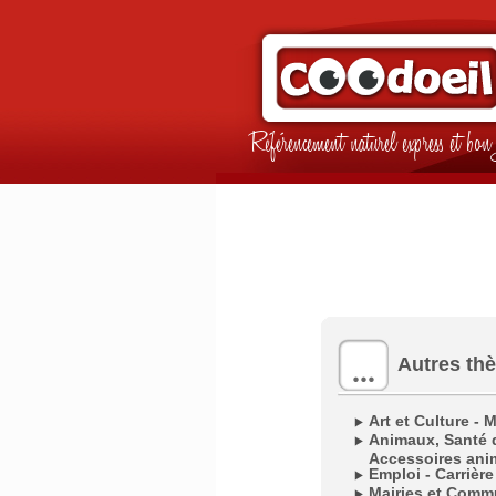
Référencement naturel express et b
Autres th
Art et Culture - 
Animaux, Santé d
Accessoires ani
Emploi - Carrière
Mairies et Com