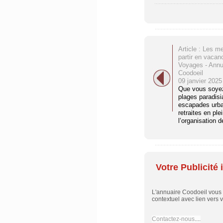
Article : Les me
partir en vacan
Voyages - Annu
Coodoeil
09 janvier 2025
Que vous soye
plages paradis
escapades urba
retraites en ple
l’organisation 
Votre Publicité i
L'annuaire Coodoeil vous
contextuel avec lien vers vo
Contactez-nous
....