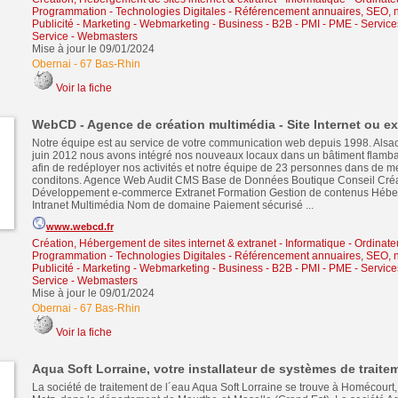
Programmation - Technologies Digitales
-
Référencement annuaires, SEO, n
Publicité - Marketing - Webmarketing
-
Business - B2B - PMI - PME
-
Service
Service
-
Webmasters
Mise à jour le 09/01/2024
Obernai
-
67 Bas-Rhin
Voir la fiche
WebCD - Agence de création multimédia - Site Internet ou ex
Notre équipe est au service de votre communication web depuis 1998. Alsa
juin 2012 nous avons intégré nos nouveaux locaux dans un bâtiment flamb
afin de redéployer nos activités et notre équipe de 23 personnes dans de me
conditons. Agence Web Audit CMS Base de Données Boutique Conseil Créa
Développement e-commerce Extranet Formation Gestion de contenus Héber
Intranet Multimédia Nom de domaine Paiement sécurisé ...
www.webcd.fr
Création, Hébergement de sites internet & extranet
-
Informatique - Ordinate
Programmation - Technologies Digitales
-
Référencement annuaires, SEO, n
Publicité - Marketing - Webmarketing
-
Business - B2B - PMI - PME
-
Service
Service
-
Webmasters
Mise à jour le 09/01/2024
Obernai
-
67 Bas-Rhin
Voir la fiche
Aqua Soft Lorraine, votre installateur de systèmes de traite
La société de traitement de l´eau Aqua Soft Lorraine se trouve à Homécourt,