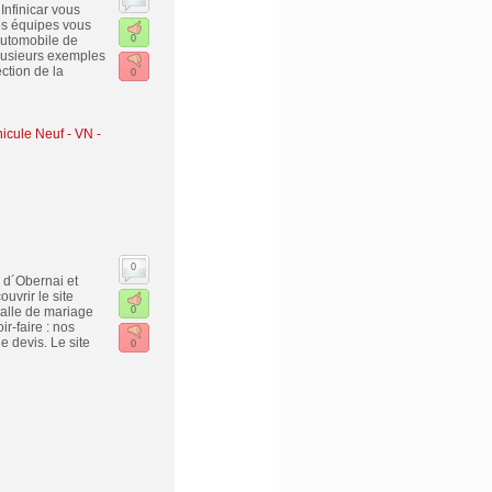
Infinicar vous
os équipes vous
automobile de
0
lusieurs exemples
ction de la
0
icule Neuf - VN
-
0
 d´Obernai et
uvrir le site
salle de mariage
0
r-faire : nos
e devis. Le site
0