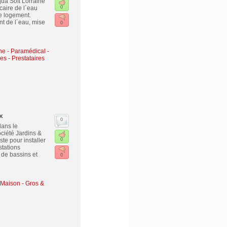
ua Soft Lorraine
caire de l´eau
0
re logement.
nt de l´eau, mise
0
ne - Paramédical -
es - Prestataires
x
0
dans le
ciété Jardins &
te pour installer
0
tations
 de bassins et
0
 Maison - Gros &