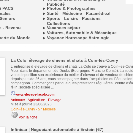
Publicité
& PACS
Photos & Photographes
onales
Santé - Médecine - Paramédical
Seniors
Sports - Loisirs - Passions -
Collections
le - Revenu
Vacances séjour
Voitures, Automobile & Mécanique
verte du Monde
Voyance Horoscope Astrologie
La Colo, élevage de chiens et chats à Coin-lès-Cuvry
L´entreprise d´élevage de chiens et chats La Colo se trouve à Coin-lès-Cuvr
Metz, dans le département du Doubs (Bourgogne-Franche-Comté). La socié
votre disposition son expérience du métier d´éleveur et de vendeur de chien
depuis plus de 25 ans, vous accompagner dans l´acquisition ou l´éducation 
compagnon. Commençons par quelques prestations régulières : centre d’él
félin, société spécialisée ...
www.elevage-lacolo.com
Animaux - Agriculture - Élevage
Mise à jour le 23/08/2023
Coin-lès-Cuvry
-
57 Moselle
Voir la fiche
Infinicar | Négociant automobile à Erstein (67)