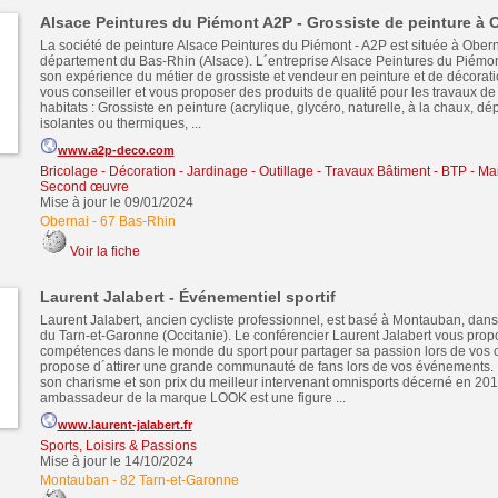
Alsace Peintures du Piémont A2P - Grossiste de peinture à 
La société de peinture Alsace Peintures du Piémont - A2P est située à Obern
département du Bas-Rhin (Alsace). L´entreprise Alsace Peintures du Piémont
son expérience du métier de grossiste et vendeur en peinture et de décorati
vous conseiller et vous proposer des produits de qualité pour les travaux de
habitats : Grossiste en peinture (acrylique, glycéro, naturelle, à la chaux, dé
isolantes ou thermiques, ...
www.a2p-deco.com
Bricolage - Décoration - Jardinage - Outillage
-
Travaux Bâtiment - BTP - Ma
Second œuvre
Mise à jour le 09/01/2024
Obernai
-
67 Bas-Rhin
Voir la fiche
Laurent Jalabert - Événementiel sportif
Laurent Jalabert, ancien cycliste professionnel, est basé à Montauban, dan
du Tarn-et-Garonne (Occitanie). Le conférencier Laurent Jalabert vous prop
compétences dans le monde du sport pour partager sa passion lors de vos c
propose d´attirer une grande communauté de fans lors de vos événements. Il
son charisme et son prix du meilleur intervenant omnisports décerné en 201
ambassadeur de la marque LOOK est une figure ...
www.laurent-jalabert.fr
Sports, Loisirs & Passions
Mise à jour le 14/10/2024
Montauban
-
82 Tarn-et-Garonne