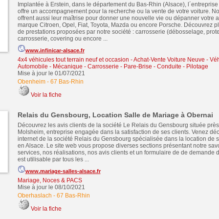
Implantée à Erstein, dans le département du Bas-Rhin (Alsace), l´entreprise 
offre un accompagnement pour la recherche ou la vente de votre voiture. N
offrent aussi leur maîtrise pour donner une nouvelle vie ou dépanner votre 
marque Citroen, Opel, Fiat, Toyota, Mazda ou encore Porsche. Découvrez p
de prestations proposées par notre société : carrosserie (débosselage, prote
carrosserie, covering ou encore ...
www.infinicar-alsace.fr
4x4 véhicules tout terrain neuf et occasion
-
Achat-Vente Voiture Neuve - Véh
Automobile - Mécanique - Carrosserie - Pare-Brise - Conduite - Pilotage
Mise à jour le 01/07/2021
Obenheim
-
67 Bas-Rhin
Voir la fiche
Relais du Gensbourg, Location Salle de Mariage à Obernai
Découvrez les avis clients de la société Le Relais du Gensbourg située près
Molsheim, entreprise engagée dans la satisfaction de ses clients. Venez déco
internet de la société Relais du Gensbourg spécialisée dans la location de 
en Alsace. Le site web vous propose diverses sections présentant notre savoi
services, nos réalisations, nos avis clients et un formulaire de de demande d
est utilisable par tous les ...
www.mariage-salles-alsace.fr
Mariage, Noces & PACS
Mise à jour le 08/10/2021
Oberhaslach
-
67 Bas-Rhin
Voir la fiche