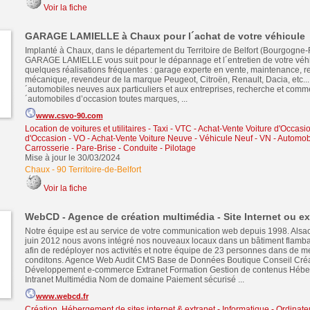
Voir la fiche
GARAGE LAMIELLE à Chaux pour l´achat de votre véhicule
Implanté à Chaux, dans le département du Territoire de Belfort (Bourgogne
GARAGE LAMIELLE vous suit pour le dépannage et l´entretien de votre véh
quelques réalisations fréquentes : garage experte en vente, maintenance, re
mécanique, revendeur de la marque Peugeot, Citroën, Renault, Dacia, etc...
´automobiles neuves aux particuliers et aux entreprises, recherche et comme
´automobiles d’occasion toutes marques, ...
www.csvo-90.com
Location de voitures et utilitaires - Taxi - VTC
-
Achat-Vente Voiture d'Occasio
d'Occasion - VO
-
Achat-Vente Voiture Neuve - Véhicule Neuf - VN
-
Automobi
Carrosserie - Pare-Brise - Conduite - Pilotage
Mise à jour le 30/03/2024
Chaux
-
90 Territoire-de-Belfort
Voir la fiche
WebCD - Agence de création multimédia - Site Internet ou ex
Notre équipe est au service de votre communication web depuis 1998. Alsa
juin 2012 nous avons intégré nos nouveaux locaux dans un bâtiment flamb
afin de redéployer nos activités et notre équipe de 23 personnes dans de me
conditons. Agence Web Audit CMS Base de Données Boutique Conseil Créa
Développement e-commerce Extranet Formation Gestion de contenus Héber
Intranet Multimédia Nom de domaine Paiement sécurisé ...
www.webcd.fr
Création, Hébergement de sites internet & extranet
-
Informatique - Ordinate