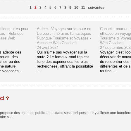
1
2
3
4
5
6
7
8
9
10
11
suivantes
illeurs sites pour
Article : Voyages sur la route en
Conseils pour un 
ces - Rubrique
Europe : Itinéraires fantastiques -
efficace en voyag
aire Web
Rubrique Tourisme et Voyages -
Tourisme & Voyag
Annuaire Web Coodoeil
Web Coodoeil
24 avril 2024
27 septembre 202
z adepte des
Qui n'aime pas voyager sur la
Voyager, c'est l'o
iaques, des
route ? Le fameux road trip est
découvrir de nouv
ines ou des
l'une des expériences les plus
de rencontrer des 
ine nature,
recherchées, offrant la possibilité
différentes et de s
de vacances ...
...
routine ...
ci ?
 propose des
espaces publicitaires
dans ses rubriques pour y afficher une bannière,
tre site.