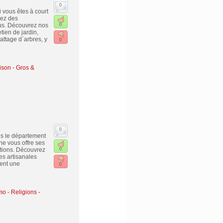
0
i vous êtes à court
hez des
ous. Découvrez nos
0
tien de jardin,
ttage d´arbres, y
0
ison - Gros &
0
ns le département
ne vous offre ses
tions. Découvrez
0
es artisanales
nent une
0
mo
-
Religions -