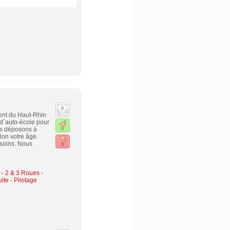
0
ment du Haut-Rhin
 d´auto-école pour
us déposons à
0
elon votre âge.
esoins. Nous
0
 - 2 & 3 Roues -
ite - Pilotage