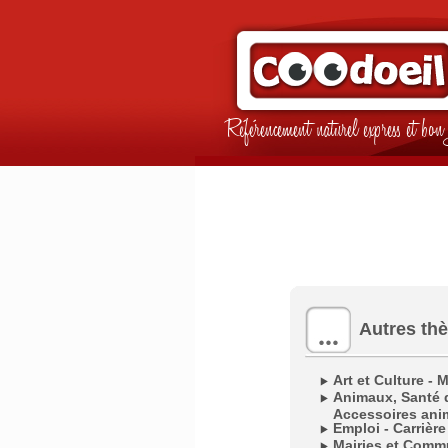
Référencement naturel express et b
Autres th
Art et Culture - 
Animaux, Santé d
Accessoires ani
Emploi - Carrière
Mairies et Com