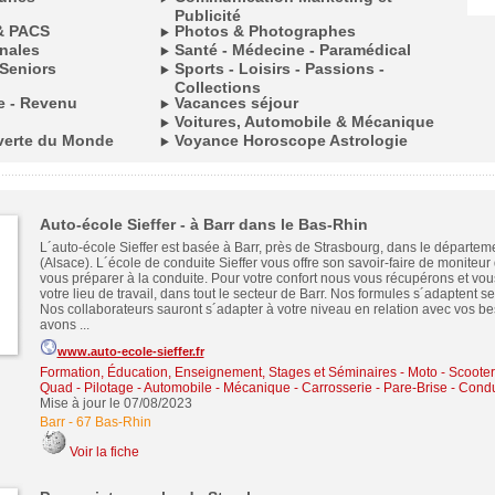
Publicité
& PACS
Photos & Photographes
onales
Santé - Médecine - Paramédical
Seniors
Sports - Loisirs - Passions -
Collections
le - Revenu
Vacances séjour
Voitures, Automobile & Mécanique
verte du Monde
Voyance Horoscope Astrologie
Auto-école Sieffer - à Barr dans le Bas-Rhin
L´auto-école Sieffer est basée à Barr, près de Strasbourg, dans le départe
(Alsace). L´école de conduite Sieffer vous offre son savoir-faire de moniteur
vous préparer à la conduite. Pour votre confort nous vous récupérons et vo
votre lieu de travail, dans tout le secteur de Barr. Nos formules s´adaptent s
Nos collaborateurs sauront s´adapter à votre niveau en relation avec vos b
avons ...
www.auto-ecole-sieffer.fr
Formation, Éducation, Enseignement, Stages et Séminaires
-
Moto - Scooter
Quad - Pilotage
-
Automobile - Mécanique - Carrosserie - Pare-Brise - Condu
Mise à jour le 07/08/2023
Barr
-
67 Bas-Rhin
Voir la fiche