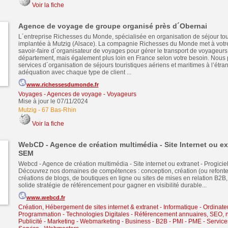
Voir la fiche
Agence de voyage de groupe organisé près d´Obernai
L´entreprise Richesses du Monde, spécialisée en organisation de séjour tour
implantée à Mutzig (Alsace). La compagnie Richesses du Monde met à votre
savoir-faire d´organisateur de voyages pour gérer le transport de voyageurs
département, mais également plus loin en France selon votre besoin. Nous
services d´organisation de séjours touristiques aériens et maritimes à l’étra
adéquation avec chaque type de client ...
www.richessesdumonde.fr
Voyages - Agences de voyage - Voyageurs
Mise à jour le 07/11/2024
Mutzig
-
67 Bas-Rhin
Voir la fiche
WebCD - Agence de création multimédia - Site Internet ou ex
SEM
Webcd - Agence de création multimédia - Site internet ou extranet - Progiciel
Découvrez nos domaines de compétences : conception, création (ou refonte) 
créations de blogs, de boutiques en ligne ou sites de mises en relation B2B,
solide stratégie de référencement pour gagner en visibilité durable...
www.webcd.fr
Création, Hébergement de sites internet & extranet
-
Informatique - Ordinate
Programmation - Technologies Digitales
-
Référencement annuaires, SEO, n
Publicité - Marketing - Webmarketing
-
Business - B2B - PMI - PME
-
Service