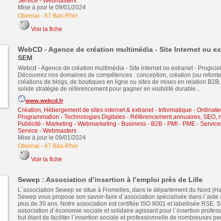
Service
-
Webmasters
Mise à jour le 09/01/2024
Obernai
-
67 Bas-Rhin
Voir la fiche
WebCD - Agence de création multimédia - Site Internet ou ex
SEM
Webcd - Agence de création multimédia - Site internet ou extranet - Progiciel
Découvrez nos domaines de compétences : conception, création (ou refonte) 
créations de blogs, de boutiques en ligne ou sites de mises en relation B2B,
solide stratégie de référencement pour gagner en visibilité durable...
www.webcd.fr
Création, Hébergement de sites internet & extranet
-
Informatique - Ordinate
Programmation - Technologies Digitales
-
Référencement annuaires, SEO, n
Publicité - Marketing - Webmarketing
-
Business - B2B - PMI - PME
-
Service
Service
-
Webmasters
Mise à jour le 09/01/2024
Obernai
-
67 Bas-Rhin
Voir la fiche
Sewep : Association d’insertion à l’emploi près de Lille
L´association Sewep se situe à Fromelles, dans le département du Nord (Ha
Sewep vous propose son savoir-faire d´association spécialisée dans l´aide 
plus de 30 ans. Notre association est certifiée ISO 9001 et labellisée RSE.
association d´économie sociale et solidaire agissant pour l´insertion profess
but étant de faciliter l´insertion sociale et professionnelle de nombreuses p