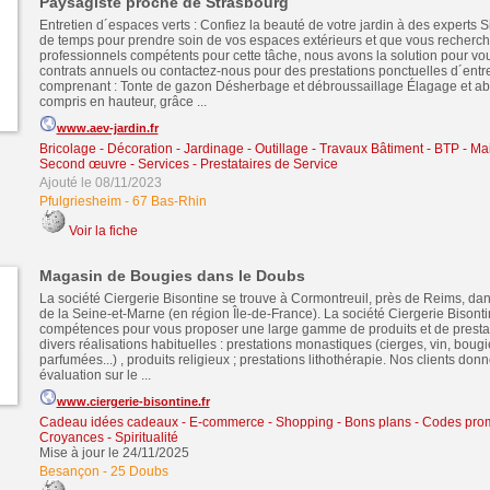
Paysagiste proche de Strasbourg
Entretien d´espaces verts : Confiez la beauté de votre jardin à des experts S
de temps pour prendre soin de vos espaces extérieurs et que vous recherc
professionnels compétents pour cette tâche, nous avons la solution pour v
contrats annuels ou contactez-nous pour des prestations ponctuelles d´entre
comprenant : Tonte de gazon Désherbage et débroussaillage Élagage et aba
compris en hauteur, grâce ...
www.aev-jardin.fr
Bricolage - Décoration - Jardinage - Outillage
-
Travaux Bâtiment - BTP - Ma
Second œuvre
-
Services - Prestataires de Service
Ajouté le 08/11/2023
Pfulgriesheim
-
67 Bas-Rhin
Voir la fiche
Magasin de Bougies dans le Doubs
La société Ciergerie Bisontine se trouve à Cormontreuil, près de Reims, da
de la Seine-et-Marne (en région Île-de-France). La société Ciergerie Bisonti
compétences pour vous proposer une large gamme de produits et de presta
divers réalisations habituelles : prestations monastiques (cierges, vin, bougi
parfumées...) , produits religieux ; prestations lithothérapie. Nos clients don
évaluation sur le ...
www.ciergerie-bisontine.fr
Cadeau idées cadeaux
-
E-commerce - Shopping - Bons plans - Codes pro
Croyances - Spiritualité
Mise à jour le 24/11/2025
Besançon
-
25 Doubs