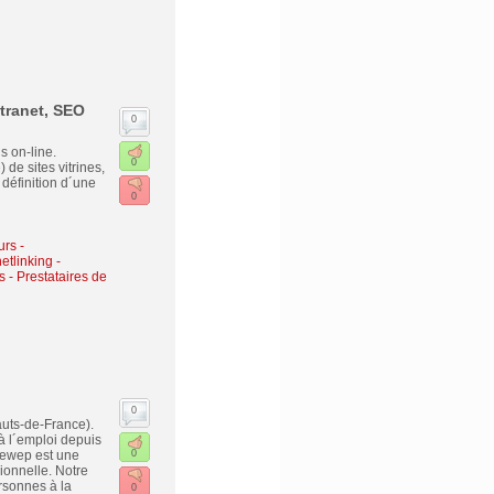
tranet, SEO
0
s on-line.
0
de sites vitrines,
 définition d´une
0
urs -
etlinking
-
s - Prestataires de
0
uts-de-France).
à l´emploi depuis
 Sewep est une
0
ionnelle. Notre
ersonnes à la
0