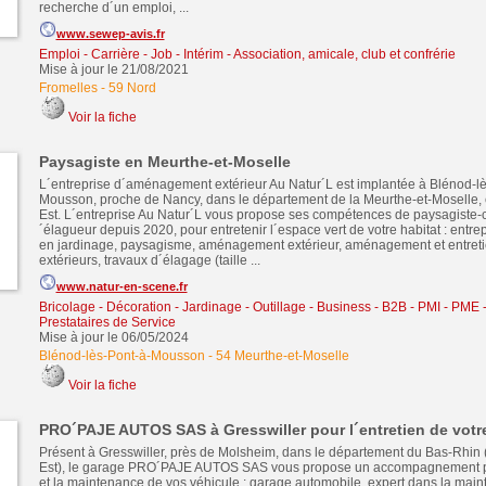
recherche d´un emploi, ...
www.sewep-avis.fr
Emploi - Carrière - Job - Intérim
-
Association, amicale, club et confrérie
Mise à jour le 21/08/2021
Fromelles
-
59 Nord
Voir la fiche
Paysagiste en Meurthe-et-Moselle
L´entreprise d´aménagement extérieur Au Natur´L est implantée à Blénod-lè
Mousson, proche de Nancy, dans le département de la Meurthe-et-Moselle,
Est. L´entreprise Au Natur´L vous propose ses compétences de paysagiste-c
´élagueur depuis 2020, pour entretenir l´espace vert de votre habitat : entre
en jardinage, paysagisme, aménagement extérieur, aménagement et entret
extérieurs, travaux d´élagage (taille ...
www.natur-en-scene.fr
Bricolage - Décoration - Jardinage - Outillage
-
Business - B2B - PMI - PME
Prestataires de Service
Mise à jour le 06/05/2024
Blénod-lès-Pont-à-Mousson
-
54 Meurthe-et-Moselle
Voir la fiche
PRO´PAJE AUTOS SAS à Gresswiller pour l´entretien de votr
Présent à Gresswiller, près de Molsheim, dans le département du Bas-Rhin
Est), le garage PRO´PAJE AUTOS SAS vous propose un accompagnement po
et la maintenance de vos véhicule : garage automobile, expert dans la main