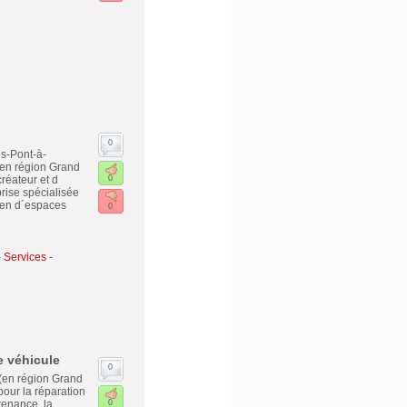
0
s-Pont-à-
 en région Grand
réateur et d
0
prise spécialisée
ien d´espaces
0
-
Services -
e véhicule
0
 (en région Grand
ur la réparation
tenance, la
0