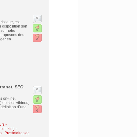
0
istique, est
 disposition son
 sur notre
0
 proposons des
nger en
0
tranet, SEO
0
s on-line.
0
de sites vitrines,
 définition d´une
0
urs -
etlinking
-
s - Prestataires de