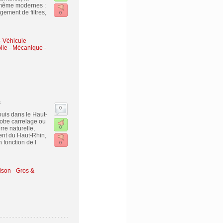
, même modernes :
gement de filtres,
0
- Véhicule
le - Mécanique -
f
0
ouis dans le Haut-
votre carrelage ou
re naturelle,
0
ent du Haut-Rhin,
 fonction de l
0
ison - Gros &