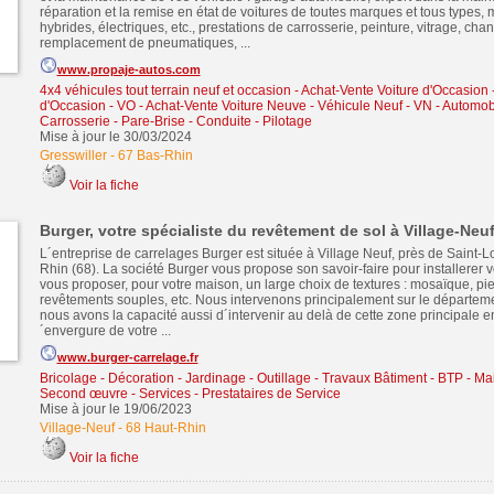
réparation et la remise en état de voitures de toutes marques et tous types
hybrides, électriques, etc., prestations de carrosserie, peinture, vitrage, chan
remplacement de pneumatiques, ...
www.propaje-autos.com
4x4 véhicules tout terrain neuf et occasion
-
Achat-Vente Voiture d'Occasion 
d'Occasion - VO
-
Achat-Vente Voiture Neuve - Véhicule Neuf - VN
-
Automobi
Carrosserie - Pare-Brise - Conduite - Pilotage
Mise à jour le 30/03/2024
Gresswiller
-
67 Bas-Rhin
Voir la fiche
Burger, votre spécialiste du revêtement de sol à Village-Neu
L´entreprise de carrelages Burger est située à Village Neuf, près de Saint-L
Rhin (68). La société Burger vous propose son savoir-faire pour installerer 
vous proposer, pour votre maison, un large choix de textures : mosaïque, pier
revêtements souples, etc. Nous intervenons principalement sur le départem
nous avons la capacité aussi d´intervenir au delà de cette zone principale en
´envergure de votre ...
www.burger-carrelage.fr
Bricolage - Décoration - Jardinage - Outillage
-
Travaux Bâtiment - BTP - Ma
Second œuvre
-
Services - Prestataires de Service
Mise à jour le 19/06/2023
Village-Neuf
-
68 Haut-Rhin
Voir la fiche