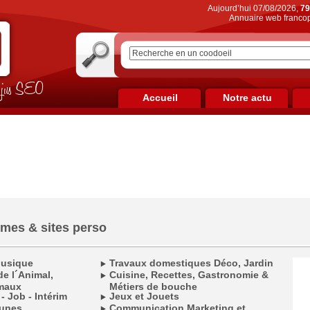
Aujourd’hui 07/08/2026,
79
Annuaire web francop
on jus SEO
Accueil
Notre actu
èmes & sites perso
Musique
Travaux domestiques Déco, Jardin
e l´Animal,
Cuisine, Recettes, Gastronomie &
maux
Métiers de bouche
 - Job - Intérim
Jeux et Jouets
munes
Communication Marketing et